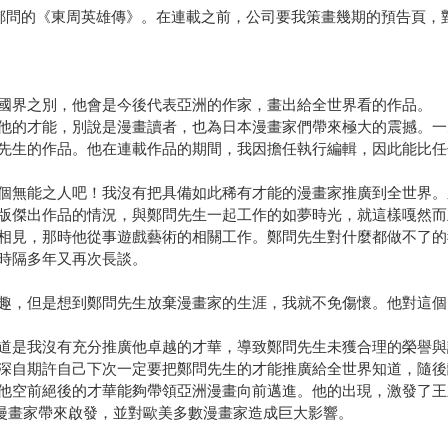
鄭問的《東周英雄傳》。在連載之前，公司要我策畫幾期的預告頁，
國界之別，他會是今後代表亞洲的作家，畫出給全世界看的作品。
他的才能，別說是漫畫讀者，也為日本漫畫家們帶來極大的震撼。一
先生的作品。他在連載作品的期間，我因擔任執行編輯，因此能比任
個無能之人吧！我沒有把具備如此稀有才能的漫畫家推廣到全世界。
版傑出作品的情況，與鄭問先生一起工作的如夢時光，就這樣嘎然而
相見，那時他從事遊戲藝術的相關工作。鄭問先生對什麼都做不了的
時隔多年又再次長談。
趣，但是想到鄭問先生放棄漫畫家的生涯，我就不免傷懷。他對這個
道是我沒有充分推廣他卓越的才華，導致鄭問先生未獲合理的榮譽與
深自期許自己下次一定要把鄭問先生的才能推廣給全世界知道，隨後
他空前絕後的才華能夠帶領亞洲漫畫向前邁進。他的出現，激發了王
各國知名漫畫家帶來啟發，並對歐美多數漫畫家造成巨大影響。