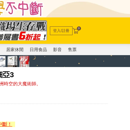
0
登入/註冊
電
居家休閒
日用食品
影音
售票
亞3
洲時空的大魔術師。
中斷！