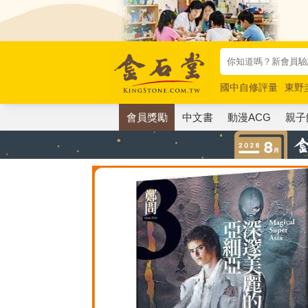
國中自修評量
東野
唯紅花綻放
奧德賽
會員獎勵
中文書
動漫ACG
親子