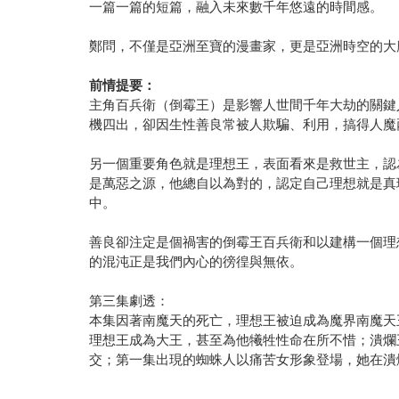
一篇一篇的短篇，融入未來數千年悠遠的時間感。
鄭問，不僅是亞洲至寶的漫畫家，更是亞洲時空的大
前情提要：
主角百兵衛（倒霉王）是影響人世間千年大劫的關鍵
機四出，卻因生性善良常被人欺騙、利用，搞得人魔
另一個重要角色就是理想王，表面看來是救世主，認
是萬惡之源，他總自以為對的，認定自己理想就是真
中。
善良卻注定是個禍害的倒霉王百兵衛和以建構一個理
的混沌正是我們內心的徬徨與無依。
第三集劇透：
本集因著南魔天的死亡，理想王被迫成為魔界南魔天
理想王成為大王，甚至為他犧牲性命在所不惜；潰爛
交；第一集出現的蜘蛛人以痛苦女形象登場，她在潰