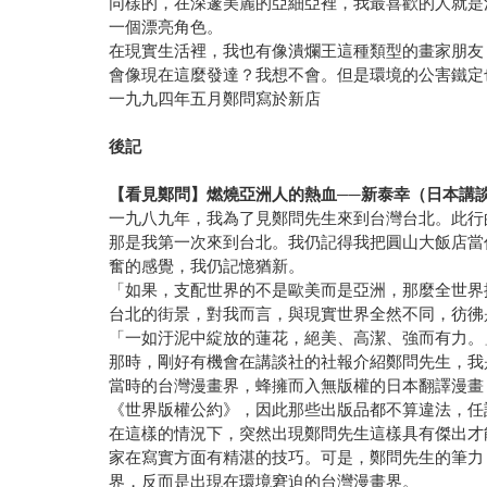
同樣的，在深邃美麗的亞細亞裡，我最喜歡的人就是
一個漂亮角色。
在現實生活裡，我也有像潰爛王這種類型的畫家朋友
會像現在這麼發達？我想不會。但是環境的公害鐵定
一九九四年五月鄭問寫於新店
後記
【看見鄭問】燃燒亞洲人的熱血──新泰幸（日本講談社
一九八九年，我為了見鄭問先生來到台灣台北。此行
那是我第一次來到台北。我仍記得我把圓山大飯店當
奮的感覺，我仍記憶猶新。
「如果，支配世界的不是歐美而是亞洲，那麼全世界
台北的街景，對我而言，與現實世界全然不同，彷彿
「一如汙泥中綻放的蓮花，絕美、高潔、強而有力。
那時，剛好有機會在講談社的社報介紹鄭問先生，我
當時的台灣漫畫界，蜂擁而入無版權的日本翻譯漫畫
《世界版權公約》，因此那些出版品都不算違法，任
在這樣的情況下，突然出現鄭問先生這樣具有傑出才
家在寫實方面有精湛的技巧。可是，鄭問先生的筆力
界，反而是出現在環境窘迫的台灣漫畫界。