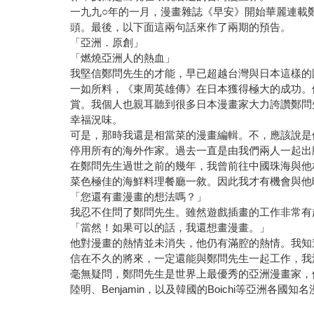
一九九○年的一月，漫畫雜誌《早安》開始華麗連載
頭。最後，以下面這兩句話來作了兩期的預告。
「亞洲．原創」
「燃燒亞洲人的熱血」
我堅信鄭問先生的才能，早已超越台灣與日本這樣的
一如所料，《東周英雄傳》在日本獲得極大的成功。
賞。我個人也親耳聽到很多日本漫畫家大力誇讚鄭問
幸福況味。
可是，那時我還是相當菜的漫畫編輯。不，應該說是
停用所有的海外作家。過去一直是由我們兩人一起出
在鄭問先生過世之前的幾年，我曾前往中國珠海與他
菜色極佳的海鮮料理餐廳一敘。因此我才有機會與他
「您還有畫漫畫的想法嗎？」
我忍不住問了鄭問先生。雖然遊戲插畫的工作非常有
「當然！如果可以的話，我還想畫漫畫。」
他對漫畫的熱情並未消失，他仍有滿腔的熱情。我知
信在不久的將來，一定還能與鄭問先生一起工作，我
毫無疑問，鄭問先生是世界上最優秀的亞洲漫畫家，
陸明、Benjamin，以及韓國的Boichi等亞洲