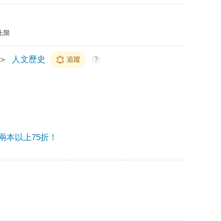
上限
＞
人文歷史
追蹤
?
兩本以上75折！