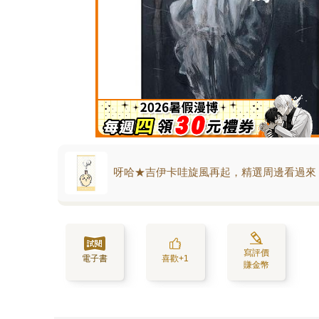
呀哈★吉伊卡哇旋風再起，精選周邊看過來
寫評價
電子書
喜歡+1
賺金幣