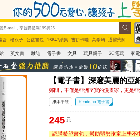
圭吾
楊双子
公益書包
16647續集
吉伊卡哇
高希均
通靈藥師
路邊攤新作
馬斯克
玩具總動員5
超慢跑
館
英文書
雜誌
電子書
文具
玩具親子
3C電玩
家
【電子書】深邃美麗的亞細
鄭問，不僅是亞洲至寶的漫畫家，更是亞
紙本平裝
Readmoo 電子書
245
元
認購希望書包，幫助弱勢孩童上學不