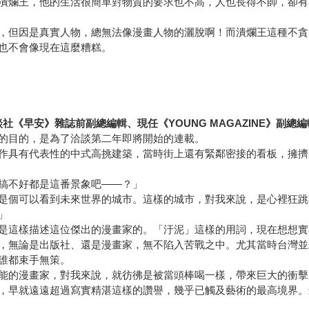
潰爛王，他的生活很簡單對物質的要求也不高，人也長得不帥，卻有
，但因是真實人物，總無法像漫畫人物的灑脫啊！而潰爛王這種不貪
也不會像現在這麼糟糕。
《早安》雜誌前副總編輯、現任《YOUNG MAGAZINE》副總編
的目的，是為了洽談第二年即將開始的連載。
作具有代表性的中式高挑建築，當時街上還有緊鄰密接的看板，擁擠
搞不好都是這番景象吧――？」
是個可以看到未來世界的城市。這樣的城市，對我來說，是心裡狂跳
」
是這樣描述這位傑出的漫畫家的。「汙泥」這樣的用詞，現在想想實
，無論是出版社、還是漫畫家，無不陷入苦戰之中。尤其當時台灣並
誰都束手無策。
能的漫畫家，對我來說，就彷彿是被當頭棒喝一樣，帶來巨大的衝擊
，早就遠遠超過寫實精湛這樣的讚譽，幾乎已觸及藝術的最高境界。