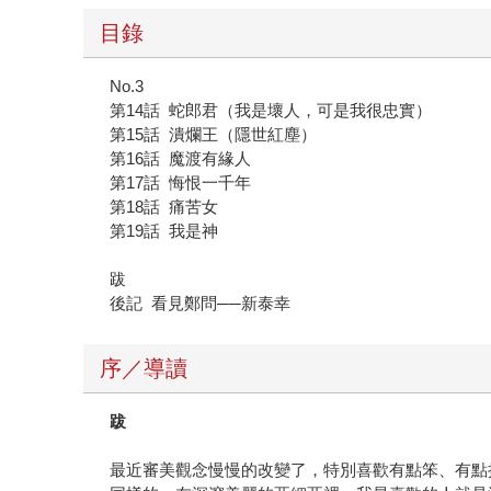
目錄
No.3
第14話 蛇郎君（我是壞人，可是我很忠實）
第15話 潰爛王（隱世紅塵）
第16話 魔渡有緣人
第17話 悔恨一千年
第18話 痛苦女
第19話 我是神
跋
後記 看見鄭問──新泰幸
序／導讀
跋
最近審美觀念慢慢的改變了，特別喜歡有點笨、有點