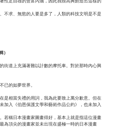
著性足自雄的豐富內涵，因此我很高興創造出這樣的
、不求、無慾的人要是多了，人類的科技文明是不是
輯）
的街道上充滿著難以計數的摩托車。對於那時內心興
不已的如夢世界。
在是相當失禮的用詞，我為此要致上萬分歉意。但在
未加入《伯恩保護文學和藝術作品公約》，也未加入
。若稱日本漫畫家圖畫得好，基本上就是指這位漫畫
最為頂尖的漫畫家並未出現在盛極一時的日本漫畫