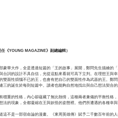
YOUNG MAGAZINE》副總編輯）
部豪華大作，全是透過短篇的「王的故事」展開，鄭問先生描繪的「
與台詞的設計不具自信，光從這點來看就可高下立判。在理想王與幸
的雙面性煩惱不已的王，也會有把自己的雙面性作為武器的王。鄭問
連三的誕生於每則短篇中。讀者也能夠自然地找出與自己想法契合的
有穩重的性格，內心卻蘊藏了無比熱情，這種兩者兼備的平衡性格，
想法的現象，全都凝縮在王與妖怪的姿態裡。他們所遭遇的各種幸與
道這不是一部宿命論的漫畫。《東周英雄傳》賦予二千數百年前的人