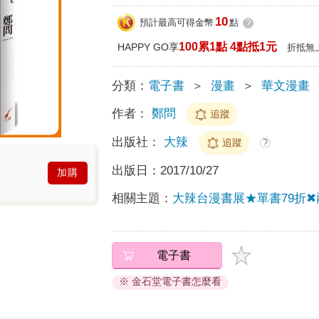
10
預計最高可得金幣
點
?
100累1點 4點抵1元
HAPPY GO享
折抵無
分類：
電子書
＞
漫畫
＞
華文漫畫
作者：
鄭問
追蹤
出版社：
大辣
追蹤
?
出版日：
2017/10/27
加購
相關主題：
大辣台漫書展★單書79折✖
電子書
※ 金石堂電子書怎麼看