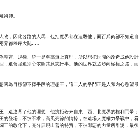
魔術師。
人物，因此各路的人馬，包括魔界都在追殺他，而百兵衛卻不知道自
兩界都秩序大亂……
為整齊、規律、統一是至高無上真理，所以想把世間的改造成他設計
理，還會強迫別心依照其意志行事。他的世界就逐步向極權之路，而
想國為目標卻不擇手段的理想王，這二人的爭鬥正是人類內心慾望最
王，這違背了他的理想，他抗拒著來自東、西、北魔界的權利鬥爭；
王的登場，不忮不求，高風亮節的情操，在這場人魔權力爭戰中，看
爛王的教化下，充分展現出善的特質，不被邪惡的力量所引誘，最後