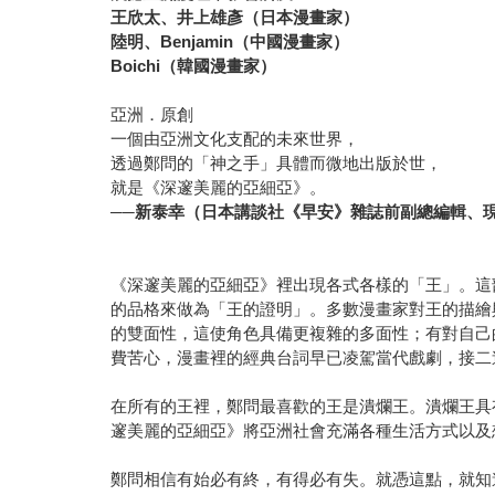
王欣太、井上雄彥（日本漫畫家）
陸明、Benjamin（中國漫畫家）
Boichi
（韓國漫畫家）
亞洲．原創
一個由亞洲文化支配的未來世界，
透過鄭問的「神之手」具體而微地出版於世，
就是《深邃美麗的亞細亞》。
──新泰幸（日本講談社《早安》雜誌前副總編輯、現任《
《深邃美麗的亞細亞》裡出現各式各樣的「王」。這
的品格來做為「王的證明」。多數漫畫家對王的描繪
的雙面性，這使角色具備更複雜的多面性；有對自己
費苦心，漫畫裡的經典台詞早已凌駕當代戲劇，接二
在所有的王裡，鄭問最喜歡的王是潰爛王。潰爛王具
邃美麗的亞細亞》將亞洲社會充滿各種生活方式以及
鄭問相信有始必有終，有得必有失。就憑這點，就知