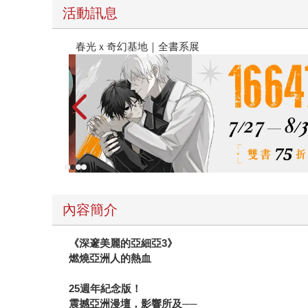
活動訊息
點〉第二波
金石堂2026海外優
內容簡介
《深邃美麗的亞細亞3》
燃燒亞洲人的熱血
25
週年紀念版！
震撼亞洲漫壇，影響所及──