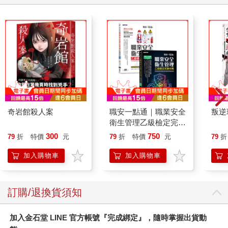
奇岩館殺人案
職安一點通｜職業安全
叛逆
衛生管理乙級檢定完勝
攻略｜2026版(套書)
300
750
79
折
特價
元
79
折
特價
元
79
折
加入購物車
加入購物車
訂購/退換貨須知
加入金石堂 LINE 官方帳號『完成綁定』，隨時掌握出貨動