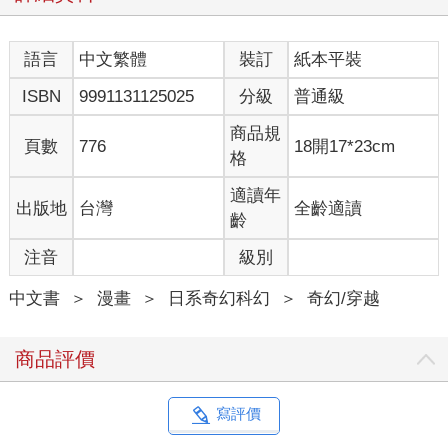
語言
中文繁體
裝訂
紙本平裝
ISBN
9991131125025
分級
普通級
商品規
頁數
776
18開17*23cm
格
適讀年
出版地
台灣
全齡適讀
齡
注音
級別
中文書
＞
漫畫
＞
日系奇幻科幻
＞
奇幻/穿越
商品評價
寫評價