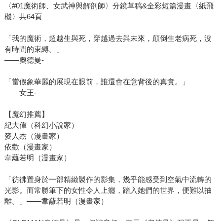
〈#01魔術師、女武神與解剖師〉分鏡草稿&全彩短篇漫畫〈紙飛
機〉共64頁
「我的魔術，超越生與死，穿越過去與未來，顛倒生老病死，沒
有時間的束縛。」
――奧德曼-
「當假象華麗的展現在眼前，誰還會在意背後的真實。」
――女王-
【魔幻推薦】
紀大偉（科幻小說家）
麥人杰（漫畫家）
依歡（漫畫家）
韋蘺若明（漫畫家）
「彷彿置身於一部精緻製作的影集，幾乎能感受到空氣中流轉的
光影。而常勝筆下的女性令人上癮，踏入她們的世界，便難以抽
離。」――韋蘺若明（漫畫家）