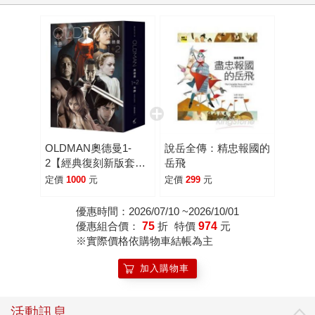
OLDMAN奧德曼1-
說岳全傳：精忠報國的
2【經典復刻新版套書
岳飛
＋首刷贈品短篇別冊】
定價
1000
元
定價
299
元
優惠時間：2026/07/10 ~2026/10/01
優惠組合價：
75
折
特價
974
元
※實際價格依購物車結帳為主
加入購物車
活動訊息