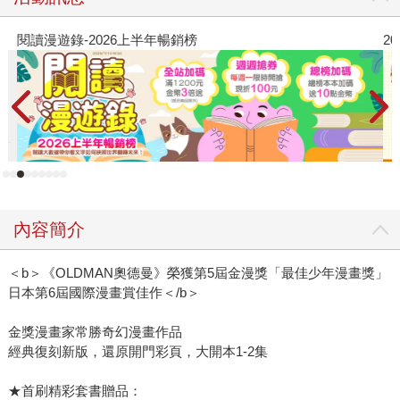
閱讀漫遊錄-2026上半年暢銷榜
2
內容簡介
＜b＞《OLDMAN奧德曼》榮獲第5屆金漫獎「最佳少年漫畫獎」
日本第6屆國際漫畫賞佳作＜/b＞
金獎漫畫家常勝奇幻漫畫作品
經典復刻新版，還原開門彩頁，大開本1-2集
★首刷精彩套書贈品：