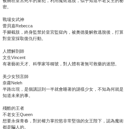
被關在皇宮死牢的重犯，利用魔術逃脫，似乎知道不老女王的祕
密。
戰場女武神
蕾貝嘉Rebecca
手腳截肢，終身監禁於皇宮監獄內，被奧德曼解救逃脫後，打算
對皇室採取復仇行動。
人體解剖師
文生Vincent
有著藝術天才、科學家等稱號，對人體有著無可救藥的迷戀。
美少女預言師
奈蘿Neleh
半路出現，是個講話到一半就會睡著的謎樣少女，不知為何就是
知道未來的事。
殘酷的王者
不老女王Queen
想要永保青春，對於權力掌控慾非常堅強的女王陛下，認為魔術
都是騙人的。