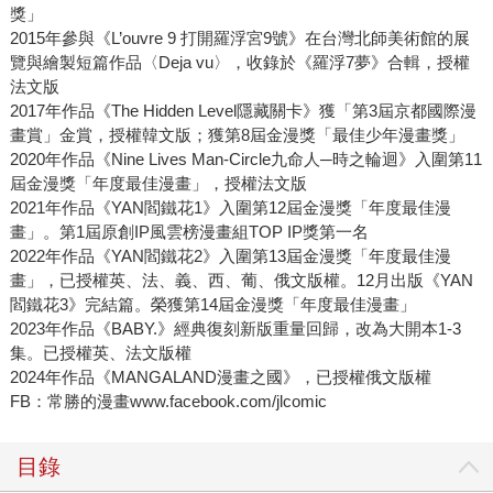
獎」
2015年參與《L’ouvre 9 打開羅浮宮9號》在台灣北師美術館的展
覽與繪製短篇作品〈Deja vu〉，收錄於《羅浮7夢》合輯，授權
法文版
2017年作品《The Hidden Level隱藏關卡》獲「第3屆京都國際漫
畫賞」金賞，授權韓文版；獲第8屆金漫獎「最佳少年漫畫獎」
2020年作品《Nine Lives Man-Circle九命人─時之輪迴》入圍第11
屆金漫獎「年度最佳漫畫」，授權法文版
2021年作品《YAN閻鐵花1》入圍第12屆金漫獎「年度最佳漫
畫」。第1屆原創IP風雲榜漫畫組TOP IP獎第一名
2022年作品《YAN閻鐵花2》入圍第13屆金漫獎「年度最佳漫
畫」，已授權英、法、義、西、葡、俄文版權。12月出版《YAN
閻鐵花3》完結篇。榮獲第14屆金漫獎「年度最佳漫畫」
2023年作品《BABY.》經典復刻新版重量回歸，改為大開本1-3
集。已授權英、法文版權
2024年作品《MANGALAND漫畫之國》，已授權俄文版權
FB：常勝的漫畫www.facebook.com/jlcomic
目錄