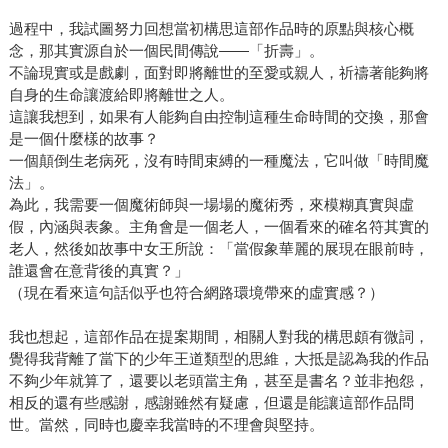
過程中，我試圖努力回想當初構思這部作品時的原點與核心概
念，那其實源自於一個民間傳說——「折壽」。
不論現實或是戲劇，面對即將離世的至愛或親人，祈禱著能夠將
自身的生命讓渡給即將離世之人。
這讓我想到，如果有人能夠自由控制這種生命時間的交換，那會
是一個什麼樣的故事？
一個顛倒生老病死，沒有時間束縛的一種魔法，它叫做「時間魔
法」。
為此，我需要一個魔術師與一場場的魔術秀，來模糊真實與虛
假，內涵與表象。主角會是一個老人，一個看來的確名符其實的
老人，然後如故事中女王所說：「當假象華麗的展現在眼前時，
誰還會在意背後的真實？」
（現在看來這句話似乎也符合網路環境帶來的虛實感？）
我也想起，這部作品在提案期間，相關人對我的構思頗有微詞，
覺得我背離了當下的少年王道類型的思維，大抵是認為我的作品
不夠少年就算了，還要以老頭當主角，甚至是書名？並非抱怨，
相反的還有些感謝，感謝雖然有疑慮，但還是能讓這部作品問
世。當然，同時也慶幸我當時的不理會與堅持。