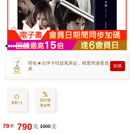
呀哈★吉伊卡哇旋風再起，精選周邊看過
加購
來
寫評價
喜歡+1
賺金幣
790
79
折
元
1000
元