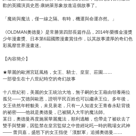
歡的英國演員史恩‧康納萊形象放進這個故事了。
「魔術與魔法，僅一線之隔。有時，機運與命運亦然。」
《OLDMAN奧德曼》是常勝第四部長篇作品，2014年榮獲金漫獎
少年漫畫獎、日本第6屆國際漫畫賞佳作，以其故事濃厚的奇幻色
彩風靡世界漫畫迷。
【內容簡介】
★華麗的歐洲宮廷風格，女王、騎士、皇室、莊園……
一部發生在十八世紀時空的奇幻故事
十八世紀初，美麗的女王統治大地，無子嗣的女王藉由領養兩位
孤兒――艾德與歐恩，證明平民百姓也可以繼承王位。多年後，
女王依然年輕貌美，未見衰老，只有一人知道女王青春永駐背後
的祕密――他就是奧德曼，已被關入大牢的魔法師。
某日，奧德曼再度施展華麗魔法，順利逃離，也帶走了被砍去了
雙手與雙腳，因監禁在皇宮監獄之中曾經叱吒一時的戰場女武神
—— 蕾貝嘉，盛怒下的女王指使「漢默軍」追捕奧德曼……