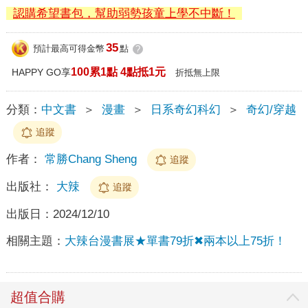
認購希望書包，幫助弱勢孩童上學不中斷！
35
預計最高可得金幣
點
?
100累1點 4點抵1元
HAPPY GO享
折抵無上限
分類：
中文書
＞
漫畫
＞
日系奇幻科幻
＞
奇幻/穿越
追蹤
作者：
常勝Chang Sheng
追蹤
出版社：
大辣
追蹤
出版日：
2024/12/10
相關主題：
大辣台漫書展★單書79折✖兩本以上75折！
超值合購