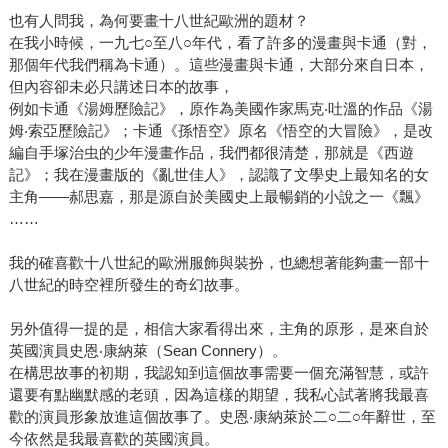
也有人問我，為何要畫十八世紀歐洲的題材？
在我小時候，一九七○至八○年代，看了許多的漫畫與卡通（對，
那個年代我們稱為卡通）。這些漫畫與卡通，大部分來自日本，
但內容卻未必只講述日本的故事，
例如卡通《湯姆歷險記》，原作為美國作家馬克‧吐溫的作品《湯
姆‧索亞歷險記》；卡通《孫悟空》原名《悟空的大冒險》，是改
編自手塚治虫的少年漫畫作品，我們都很清楚，那就是《西遊
記》；我在漫畫版的《亂世佳人》，認識了文學史上最知名的女
主角――郝思嘉，那是源自於美國史上最暢銷的小說之一《飄》
……
我的確喜歡十八世紀的歐洲服飾與裝扮，也總想著能夠畫一部十
八世紀的時空裡所發生的奇幻故事。
另外值得一提的是，相信大家看得出來，主角的原形，是來自於
英國演員史恩‧康納萊（Sean Connery）。
在構思故事的初期，我認知到這個故事需要一個充滿智慧，或許
還要有點幽默感的老頭，因為這樣的期望，我私心試著將我最喜
歡的演員形象放進這個故事了。史恩‧康納萊於二○二○年辭世，至
今依然是我最喜歡的英國演員。