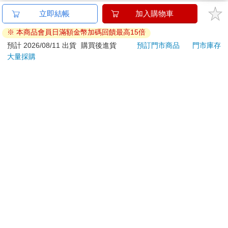
立即結帳
加入購物車
※ 本商品會員日滿額金幣加碼回饋最高15倍
預計 2026/08/11 出貨
購買後進貨
預訂門市商品
門市庫存
大量採購
關於我們
門市查詢
分紅大聯盟
客服中心
加好友
訂閱
粉絲團
追蹤
聯絡我們
公司名稱：金石網絡股份有限公司
統編 : 70832800
食品業者登錄字號：A-170832800-00000-6