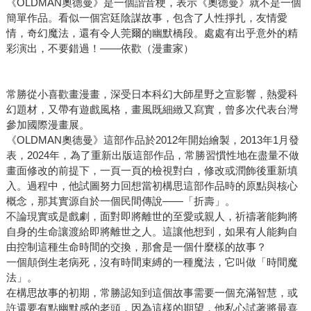
《OLDMAN奧德曼》是一個諧音梗，表示《奧德曼》就不是一個
簡單作品。看似一個宮廷陰謀故事，包含了人性掙扎，友情愛
情，奇幻魔法，還有令人莞爾的幽默橋段。處處有出乎意外的精
彩演出，不要錯過！――依歡（漫畫家）
常勝從小喜歡畫漫畫，深受日本科幻大師星野之宣影響，熱愛科
幻題材，又帶有遊戲風格，畫風既細緻又寫實，曾多次代表台灣
參加國際漫畫展。
《OLDMAN奧德曼》這部作品於2012年開始繪製，2013年1月發
表，2024年，為了重新出版這部作品，常勝習慣性地在盡量不做
畫面修改的前提下，一頁一頁的檢視對白，修改或潤飾後重新填
入。過程中，他試圖努力回想當初構思這部作品時的原點與核心
概念，那其實源自於一個民間傳說——「折壽」。
不論現實或是戲劇，面對即將離世的至愛或親人，祈禱著能夠將
自身的生命讓渡給即將離世之人。這讓他想到，如果有人能夠自
由控制這種生命時間的交換，那會是一個什麼樣的故事？
一個顛倒生老病死，沒有時間束縛的一種魔法，它叫做「時間魔
法」。
在構思故事的初期，常勝認知到這個故事需要一個充滿智慧，或
許還要有點幽默感的老頭，因為這樣的期望，他私心試著將最喜