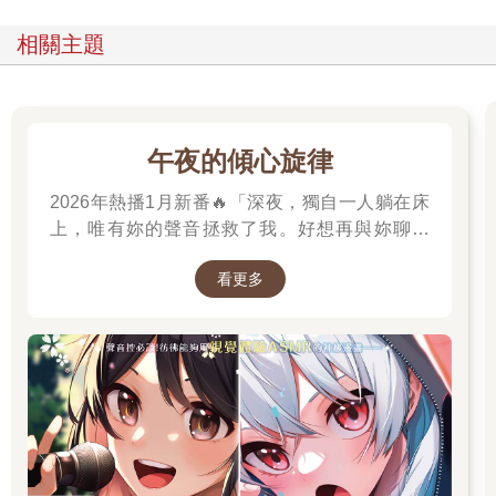
相關主題
午夜的傾心旋律
2026年熱播1月新番🔥「深夜，獨自一人躺在床
上，唯有妳的聲音拯救了我。好想再與妳聊一
次，我有話想對妳說。」高二的山吹有栖一直在
看更多
尋找一個長相成謎、本名不詳，化名為「阿波
羅」在線上廣播電臺主持節目的少女。