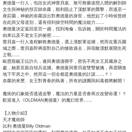
奧德曼一行人，包括女武神蕾貝嘉、無可救藥迷戀人體的解剖師
文生與神秘的預言師奈蘿，順利阻止了漢默軍的襲擊，而逃至一
座莊園，神祕的奈蘿說出對奧德曼的身世，他想起了小時候曾經
在此與父母道別，還有得到操空時間的魔法能力……
奧德曼決定返回皇宮一趟，找到海倫，告訴她，關於時間魔法的
由來以及不老女王的祕密……
蕾貝嘉一行人進程解救奧德曼，遇上漢默軍追捕，然而在重兵圍
城之際，蕾貝嘉即將面對自己的慘敗過去，與宿敵漢默展開生死
之戰……
歐恩覬覦王位許久，遂與奧德漫聯手，密告不死女王其藏身之
處，她甚至親自領兵追捕。奧德曼與蕾貝嘉雙雙被擒，再度關進
地下牢房之中。然而這一切全都是奧德曼的計謀……？！
奈蘿的來歷、女王對青春的執著，所有的謎團與糾葛都將解開！
魔術的幻象能否逃過追擊，魔法的力量是否會再次改變命運！？
歡迎進入《OLDMAN奧德曼》的魔幻世界……
【人物介紹】
天才魔術師
比利‧奧德曼Billy Oldman