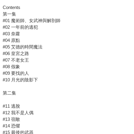
Contents
第一集
#01 魔術師、女武神與解剖師
#02 一年前的逃犯
#03 奈蘿
#04 原點
#05 艾德的時間魔法
#06 皇宮之路
#07 不老女王
#08 假象
#09 要找的人
#10 月光的陰影下
第二集
#11 逃脫
#12 我不是人偶
#13 宿敵
#14 恐懼
#15 最後的武器