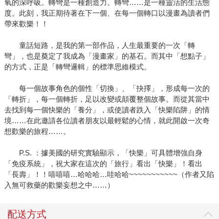
氧的深呼吸。轉彎是一種創造力。轉彎……是一種靈活的生活態
度。此刻，我正期待著在下一個、在每一個轉口以漫畫為讀者們
帶來歡樂！！
童話短路，是我的第一部作品，人生最重要的一次「轉
彎」，也是奠定了我成為「漫畫家」的基石。而其中「想點子」
的方式，正是「轉彎邏輯」的標準思維模式。
每一個故事角色的個性「切換」、「抉擇」，形成每一次的
「轉折」，每一個轉折，足以改變或顛覆整個故事。而從其當中
去找到每一個快樂的「養分」，或使讀者跌入「快樂陷阱」的情
境……在此邀請各位讀者朋友以最輕鬆的心情，就此開啟一次奇
想歡樂的旅程……。
P.S. ：據美國的研究實驗顯示，「快樂」可具體增強自身
「免疫系統」，祝大家在這次的「旅行」看出「快樂」！看出
「長壽」！！嘻嘻嘻…哈哈哈…哇哈哈~~~~~~~~~~~（作者又陷
入無可救藥的歡樂妄想之中……）
配送方式