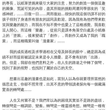
的專長，以紙筆塗鴉來吸引大家的注意，努力的創造一個個逗趣
的圖像、荒誕可笑的內容，盡其所能的挑動周遭同學朋友的「笑
感神經」……日復一日……周而復始…很快的我這個功課不好的
孩子得到了身邊所有朋友的認同及歡迎。因為我有為他們帶來歡
笑與樂趣的能力，而我在不知不覺中也愛上了這種感覺。我喜歡
逗人開心。而這種「樂趣」，從前只是課本角落空白處及小紙條
上的「塗鴉」，後來變成了「創作」，而創作又成為了我的「職
業」，而這種職業叫做「漫畫家」……
我的成長過程及求學過程在父母及師長的眼中，總是因為成
績不好而提前被認定未來是令人擔憂、是不會有好的「出路」
的。但是，我卻在他們意料之外，在人生的路途之中轉了個彎，
找到了新的視野，也找到了屬於自己的天空。
想畫出逗趣的漫畫也是如此，當別人以為你就要理所當然的
循思走玄，你卻不照常理，出其不意的帶領讀者探向每一個藏滿
驚喜的轉彎處……
人生又何嘗不是？我們常以為的困境其實並不是路的盡頭，
轉個彎是一種調節、變奏。轉彎是一種靈感奇想。轉彎是一種有