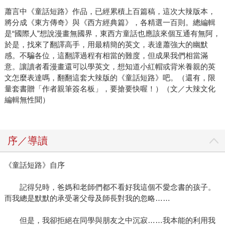
蕭言中《童話短路》作品，已經累積上百篇稿，這次大辣版本，
將分成《東方傳奇》與《西方經典篇》，各精選一百則。總編輯
是“國際人”想說漫畫無國界，東西方童話也應該來個互通有無阿，
於是，找來了翻譯高手，用最精簡的英文，表達蕭強大的幽默
感。不騙各位，這翻譯過程有相當的難度，但成果我們相當滿
意。讓讀者看漫畫還可以學英文，想知道小紅帽或背米養親的英
文怎麼表達嗎，翻翻這套大辣版的《童話短路》吧。（還有，限
量套書贈「作者親筆簽名板」，要搶要快喔！）（文／大辣文化
編輯無性聞）
序／導讀
《童話短路》自序
記得兒時，爸媽和老師們都不看好我這個不愛念書的孩子。
而我總是默默的承受著父母及師長對我的忽略……
但是，我卻拒絕在同學與朋友之中沉寂……我本能的利用我