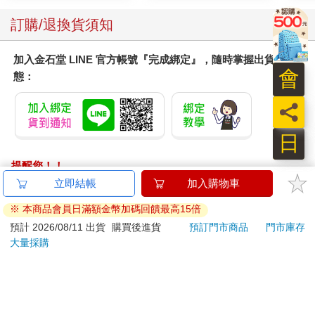
訂購/退換貨須知
加入金石堂 LINE 官方帳號『完成綁定』，隨時掌握出貨動
會
態：
員
日
提醒您！！
金石堂及銀行均不會請您操作ATM! 如接獲電話要求您前往
立即結帳
加入購物車
ATM提款機，請不要聽從指示，以免受騙上當！
※ 本商品會員日滿額金幣加碼回饋最高15倍
退換貨須知：
預計 2026/08/11 出貨
購買後進貨
預訂門市商品
門市庫存
大量採購
**提醒您，鑑賞期不等於試用期，退回商品須為全新狀態**
依據「消費者保護法」第19條及行政院消費者保護處公告之
「通訊交易解除權合理例外情事適用準則」，以下商品購買
後，除商品本身有瑕疵外，將不提供7天的猶豫期：
易於腐敗、保存期限較短或解約時即將逾期。（如：生