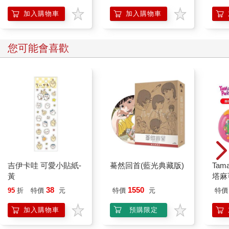
加入購物車
加入購物車
您可能會喜歡
吉伊卡哇 可愛小貼紙-
驀然回首(藍光典藏版)
Tam
黃
塔麻
園系
38
1550
95
折
特價
元
特價
元
特價
地冰
加入購物車
預購限定