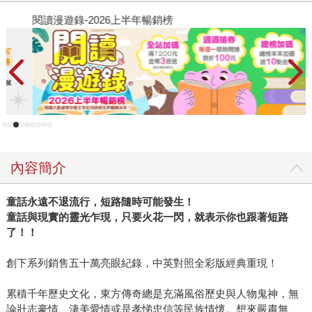
閱讀漫遊錄-2026上半年暢銷榜
飢
內容簡介
童話永遠不退流行，短路隨時可能發生！
童話與現實的靈光乍現，只要火花一閃，就表示你也跟著短路
了！！
創下系列銷售五十萬亮眼紀錄，中英對照全彩版經典重現！
累積千年歷史文化，東方傳奇總是充滿風俗歷史與人物鬼神，無
論壯志豪情、淒美愛情或是孝悌忠信等民族情懷。想來嚴肅無