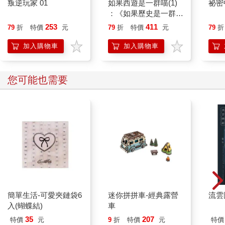
叛逆玩家 01
如果西遊是一群喵(1)
祕密
：《如果歷史是一群
喵》作者最新力作，附
253
411
79
折
特價
元
79
折
特價
元
79
折
【首卷特典】拉頁
加入購物車
加入購物車
您可能也需要
簡單生活-可愛夾鏈袋6
迷你拼拼車-經典露營
流雲
入(蝴蝶結)
車
35
207
特價
元
9
折
特價
元
特價