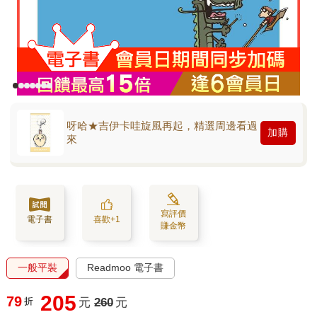
呀哈★吉伊卡哇旋風再起，精選周邊看過
加購
來
寫評價
電子書
喜歡+1
賺金幣
一般平裝
Readmoo 電子書
205
79
折
元
260
元