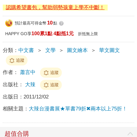
認購希望書包，幫助弱勢孩童上學不中斷！
10
預計最高可得金幣
點
?
100累1點 4點抵1元
HAPPY GO享
折抵無上限
分類：
中文書
＞
文學
＞
圖文繪本
＞
華文圖文
追蹤
作者：
蕭言中
追蹤
出版社：
大辣
追蹤
出版日：
2011/12/02
相關主題：
大辣台漫書展★單書79折✖兩本以上75折！
超值合購