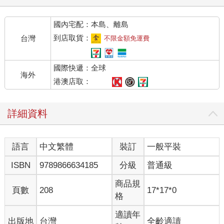
國內宅配：本島、離島
到店取貨：
台灣
不限金額免運費
國際快遞：全球
海外
港澳店取：
詳細資料
語言
中文繁體
裝訂
一般平裝
ISBN
9789866634185
分級
普通級
商品規
頁數
208
17*17*0
格
適讀年
出版地
台灣
全齡適讀