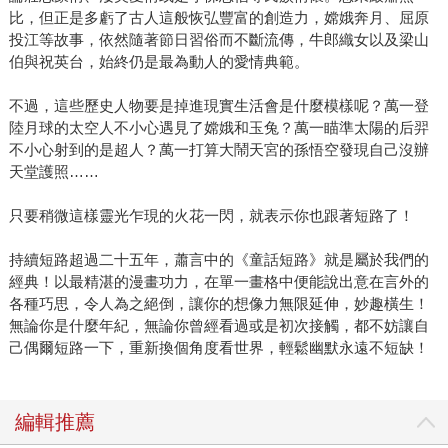
比，但正是多虧了古人這般恢弘豐富的創造力，嫦娥奔月、屈原
投江等故事，依然隨著節日習俗而不斷流傳，牛郎織女以及梁山
伯與祝英台，始終仍是最為動人的愛情典範。
不過，這些歷史人物要是掉進現實生活會是什麼模樣呢？萬一登
陸月球的太空人不小心遇見了嫦娥和玉兔？萬一瞄準太陽的后羿
不小心射到的是超人？萬一打算大鬧天宮的孫悟空發現自己沒辦
天堂護照……
只要稍微這樣靈光乍現的火花一閃，就表示你也跟著短路了！
持續短路超過二十五年，蕭言中的《童話短路》就是屬於我們的
經典！以最精湛的漫畫功力，在單一畫格中便能說出意在言外的
各種巧思，令人為之絕倒，讓你的想像力無限延伸，妙趣橫生！
無論你是什麼年紀，無論你曾經看過或是初次接觸，都不妨讓自
己偶爾短路一下，重新換個角度看世界，輕鬆幽默永遠不短缺！
編輯推薦