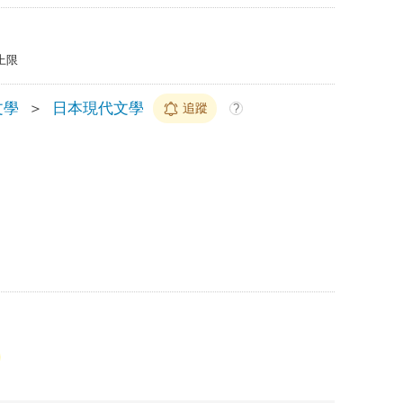
上限
文學
＞
日本現代文學
追蹤
?