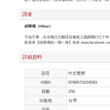
譯者
緋華璃（Hikari）
不知不覺，在全職日文翻譯這條路上踽踽獨行已十年
歡迎來【緋華璃的一期一會】坐坐 www.facebook.com/tsu
詳細資料
語言
中文繁體
ISBN
9789573334583
頁數
256
出版地
台灣
注音