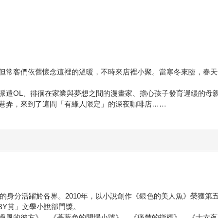
但常客們依舊懷念這裡的溫暖，不時來店裡小聚。當寒冬來臨，春天
派遣OL、徘徊在家業與夢想之間的漫畫家、擔心孩子發育遲緩的母
巷弄，來到了這間「有緣人限定」的深夜咖啡店……
的身分活躍於各界。2010年，以小說創作《銀色的美人魚》榮獲第五屆
BBY賞」文學小說部門獎。
過風的彼方》、《蒼藍色的開場小號》、《痛楚的指標》、《十六夜