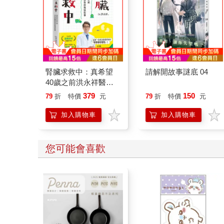
腎臟求救中：真希望
請解開故事謎底 04
40歲之前洪永祥醫師
就告訴我這些事
379
150
79
折
特價
元
79
折
特價
元
加入購物車
加入購物車
您可能會喜歡