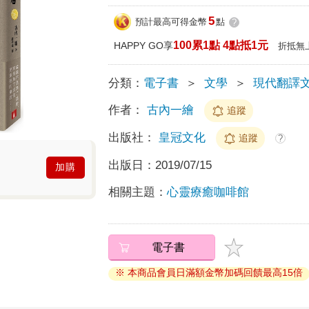
5
預計最高可得金幣
點
?
100累1點 4點抵1元
HAPPY GO享
折抵無
分類：
電子書
＞
文學
＞
現代翻譯
作者：
古內一繪
追蹤
出版社：
皇冠文化
追蹤
?
出版日：
2019/07/15
加購
相關主題：
心靈療癒咖啡館
電子書
※ 本商品會員日滿額金幣加碼回饋最高15倍