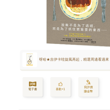
呀哈★吉伊卡哇旋風再起，精選周邊看過來
寫評價
電子書
喜歡+1
賺金幣