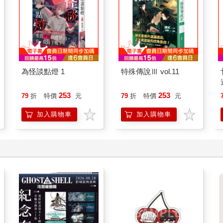
為怪談點燈 1
特殊傳說Ⅲ vol.11
253
253
79
折
特價
元
79
折
特價
元
加入購物車
加入購物車