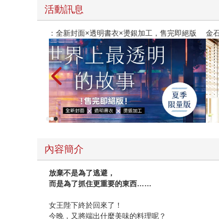
活動訊息
季限量版】：全新封面×透明書衣×燙銀加工，售完即絕版
金石堂2
內容簡介
放棄不是為了逃避，
而是為了抓住更重要的東西……
女王陛下終於回來了！
今晚，又將端出什麼美味的料理呢？