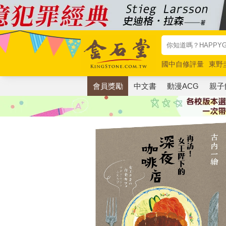
國中自修評量
東野
唯紅花綻放
奧德賽
會員獎勵
中文書
動漫ACG
親子