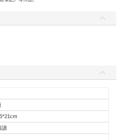
級
5*21cm
適讀