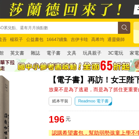
圭吾
楊双子
公益書包
16647續集
吉伊卡哇
高希均
通靈藥師
路邊攤新作
馬斯克
玩具總動員5
超慢跑
館
英文書
雜誌
電子書
文具
玩具親子
3C電玩
家
【電子書】再訪！女王陛
放棄不是為了逃避，而是為了抓住更重要
紙本平裝
Readmoo 電子書
196
元
認購希望書包，幫助弱勢孩童上學不