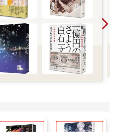
《群
獎與
否認
實驗
緊張
面目