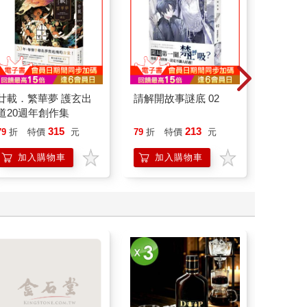
廿載．繁華夢 護玄出
請解開故事謎底 02
演員們
道20週年創作集
底外傳
315
213
79
折
特價
元
79
折
特價
元
79
折
加入購物車
加入購物車
加