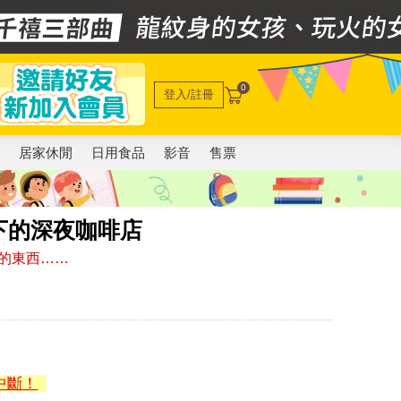
0
登入/註冊
電
居家休閒
日用食品
影音
售票
下的深夜咖啡店
的東西……
中斷！