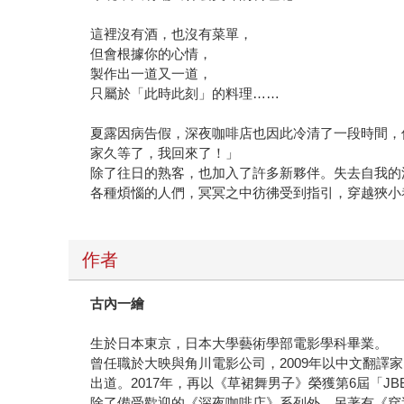
這裡沒有酒，也沒有菜單，
但會根據你的心情，
製作出一道又一道，
只屬於「此時此刻」的料理……
夏露因病告假，深夜咖啡店也因此冷清了一段時間，
家久等了，我回來了！」
除了往日的熟客，也加入了許多新夥伴。失去自我的
各種煩惱的人們，冥冥之中彷彿受到指引，穿越狹小
作者
古內一繪
生於日本東京，日本大學藝術學部電影學科畢業。
曾任職於大映與角川電影公司，2009年以中文翻譯家
出道。2017年，再以《草裙舞男子》榮獲第6屆「J
除了備受歡迎的《深夜咖啡店》系列外，另著有《穿