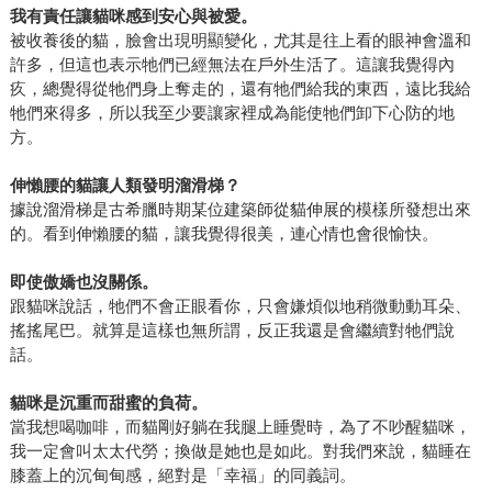
我有責任讓貓咪感到安心與被愛。
被收養後的貓，臉會出現明顯變化，尤其是往上看的眼神會溫和
許多，但這也表示牠們已經無法在戶外生活了。這讓我覺得內
疚，總覺得從牠們身上奪走的，還有牠們給我的東西，遠比我給
牠們來得多，所以我至少要讓家裡成為能使牠們卸下心防的地
方。
伸懶腰的貓讓人類發明溜滑梯？
據說溜滑梯是古希臘時期某位建築師從貓伸展的模樣所發想出來
的。看到伸懶腰的貓，讓我覺得很美，連心情也會很愉快。
即使傲嬌也沒關係。
跟貓咪說話，牠們不會正眼看你，只會嫌煩似地稍微動動耳朵、
搖搖尾巴。就算是這樣也無所謂，反正我還是會繼續對牠們說
話。
貓咪是沉重而甜蜜的負荷。
當我想喝咖啡，而貓剛好躺在我腿上睡覺時，為了不吵醒貓咪，
我一定會叫太太代勞；換做是她也是如此。對我們來說，貓睡在
膝蓋上的沉甸甸感，絕對是「幸福」的同義詞。