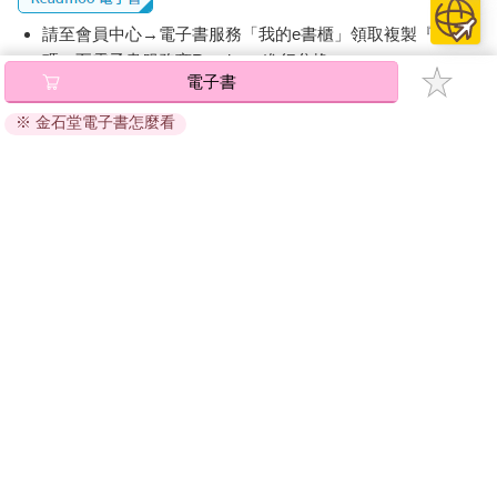
請至會員中心→電子書服務「我的e書櫃」領取複製『兌換
碼』至電子書服務商Readmoo進行兌換。
電子書
退換貨須知：
※ 金石堂電子書怎麼看
因版權保護，您在金石堂所購買的電子書僅能以金石堂專屬
的閱讀軟體開啟閱讀，無法以其他閱讀器或直接下載檔案。
依據「消費者保護法」第19條及行政院消費者保護處公告之
「通訊交易解除權合理例外情事適用準則」，非以有形媒介
提供之數位內容或一經提供即為完成之線上服務，經消費者
事先同意始提供。（如：電子書、電子雜誌、下載版軟體、
虛擬商品…等），
不受「網購服務需提供七日鑑賞期」的限
制
。為維護您的權益，建議您先使用「試閱」功能後再付款
購買。