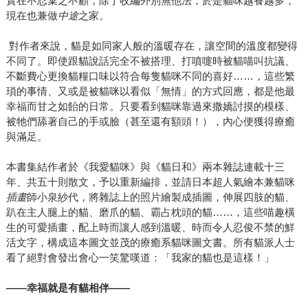
實在不忍棄之不顧，除了收編外別無他法，於是貓咪越養越多，
現在也兼做
中途
之家。
對作者來說，貓是如同家人般的溫暖存在，讓空間的溫度都變得
不同了。即使跟貓說話完全不被搭理、打噴嚏時被貓喵叫抗議、
不斷費心更換貓糧口味以符合每隻貓咪不同的喜好……，這些繁
瑣的事情、又或是被貓咪以看似「無情」的方式回應，都是他最
幸福而甘之如飴的日常。只要看到貓咪靠過來撒嬌討摸的模樣、
被牠們舔著自己的手或臉（甚至還有額頭！），內心便獲得療癒
與滿足。
本書集結作者於《我愛貓咪》與《貓日和》兩本雜誌連載十三
年、共五十則散文，予以重新編排，並請日本超人氣繪本兼貓咪
插畫
師小泉紗代，將雜誌上的照片繪製成插圖，伸展四肢的貓、
趴在主人腿上的貓、磨爪的貓、霸占枕頭的貓……，這些喵趣橫
生的可愛插畫，配上時而讓人感到溫暖、時而令人忍俊不禁的鮮
活文字，構成這本圖文並茂的療癒系貓咪圖文書。所有貓派人士
看了絕對會發出會心一笑驚嘆道：「我家的貓也是這樣！」
——幸福就是有貓相伴——