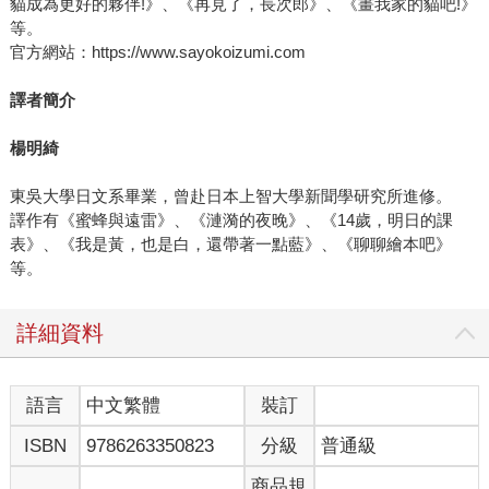
貓成為更好的夥伴!》、《再見了，長次郎》、《畫我家的貓吧!》
等。
官方網站：https://www.sayokoizumi.com
譯者簡介
楊明綺
東吳大學日文系畢業，曾赴日本上智大學新聞學研究所進修。
譯作有《蜜蜂與遠雷》、《漣漪的夜晚》、《14歲，明日的課
表》、《我是黃，也是白，還帶著一點藍》、《聊聊繪本吧》
等。
詳細資料
語言
中文繁體
裝訂
ISBN
9786263350823
分級
普通級
商品規