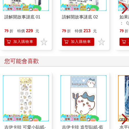
請解開故事謎底 01
請解開故事謎底 02
如果
：《
喵》
229
213
79
折
特價
元
79
折
特價
元
79
折
【首
加入購物車
加入購物車
您可能會喜歡
吉伊卡哇 可愛小貼紙-
吉伊卡哇 造型貼紙-藍
水平