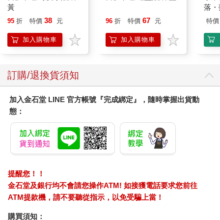
黃
落・
38
67
95
折
特價
元
96
折
特價
元
特價
加入購物車
加入購物車
訂購/退換貨須知
加入金石堂 LINE 官方帳號『完成綁定』，隨時掌握出貨動
態：
提醒您！！
金石堂及銀行均不會請您操作ATM! 如接獲電話要求您前往
ATM提款機，請不要聽從指示，以免受騙上當！
購買須知：