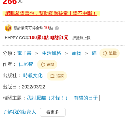
266
元
認購希望書包，幫助弱勢孩童上學不中斷！
10
預計最高可得金幣
點
?
100累1點 4點抵1元
HAPPY GO享
折抵無上限
分類：
電子書
＞
生活風格
＞
寵物
＞
貓
追蹤
作者：
仁尾智
追蹤
出版社：
時報文化
追蹤
出版日：
2022/03/22
相關主題：
我討厭貓（才怪！）
有貓的日子
了解我的新家人
看更多