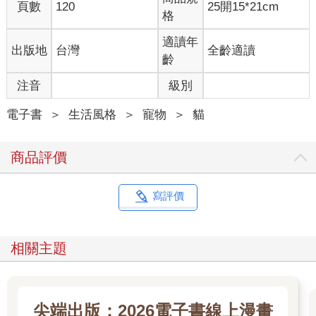
頁數
120
25開15*21cm
格
適讀年
出版地
台灣
全齡適讀
齡
注音
級別
電子書
＞
生活風格
＞
寵物
＞
貓
商品評價
寫評價
相關主題
尖端出版：2026電子書線上漫畫