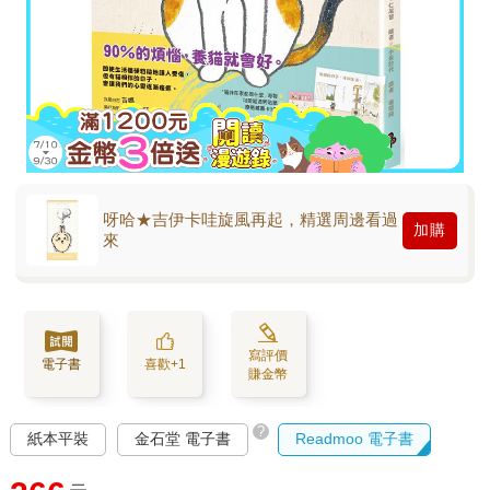
呀哈★吉伊卡哇旋風再起，精選周邊看過
加購
來
寫評價
電子書
喜歡+1
賺金幣
?
紙本平裝
金石堂 電子書
Readmoo 電子書