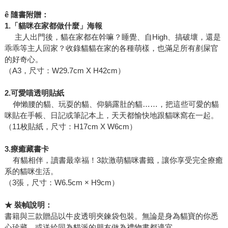
ê
隨書附贈：
1.
「貓咪在家都做什麼」海報
主人出門後，貓在家都在幹嘛？睡覺、自High、搞破壞，還是
乖乖等主人回家？收錄貓貓在家的各種萌樣，也滿足所有剷屎官
的好奇心。
（A3，尺寸：W29.7cm X H42cm）
2.
可愛喵透明貼紙
伸懶腰的貓、玩耍的貓、仰躺露肚的貓……，把這些可愛的貓
咪貼在手帳、日記或筆記本上，天天都愉快地跟貓咪窩在一起。
（11枚貼紙，尺寸：H17cm X W6cm）
3.
療癒藏書卡
有貓相伴，讀書最幸福！3款激萌貓咪書籤，讓你享受完全療癒
系的貓咪生活。
（3張，尺寸：W6.5cm × H9cm）
★
裝
幀
說明：
書籍與三款贈品以牛皮透明夾鍊袋包裝。無論是身為貓寶的你悉
心珍藏，或送給同為貓派的朋友做為禮物書都適宜。