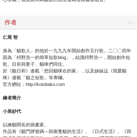
作者
仁尾 智
身為「貓歌人」的他於一九九九年開始創作五行歌。二〇〇四年
因為「枡野浩一的簡單短歌blog」，結識枡野浩一，開始創作短
歌。目前與妻子、貓咪們同住。
於《貓日和》連載「想回貓咪在的家」，以及姊妹誌《我愛貓
咪》連載「貓之短歌」等專欄。
官方網站：http://kotobako.com
繪者簡介
小泉紗代
以繪貓聞名的插畫家。
作品有《貓門牌號碼---與兩隻貓的生活》、《日式生活》、《與