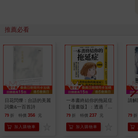
推薦必看
日花閃爍：台語的美麗
一本書終結你的拖延症
請解
詞彙&一百首詩
【漫畫版】：透過「小
行動」打開大腦的行動
356
237
79
折
特價
元
79
折
特價
元
79
折
開關，懶人也能變身
「行動派」的37個科
加入購物車
加入購物車
學方法