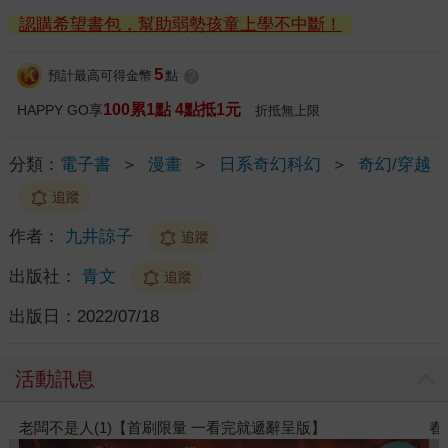
認購希望書包，幫助弱勢孩童上學不中斷！
5
預計最高可得金幣
點
?
100累1點 4點抵1元
HAPPY GO享
折抵無上限
分類：
電子書
＞
漫畫
＞
日系奇幻科幻
＞
奇幻/穿越
追蹤
作者：
九井諒子
追蹤
出版社：
青文
追蹤
出版日：
2022/07/18
活動訊息
老闆不是人(1)【首刷限量 一看完就遞辭呈版】
春