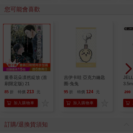
您可能會喜歡
薰香花朵凛然綻放 (首
吉伊卡哇 亞克力鑰匙
JEL
刷限定版) 21
圈-兔兔
3.
式耳機
213
124
85
折
特價
元
95
折
特價
元
299
加入購物車
加入購物車
訂購/退換貨須知