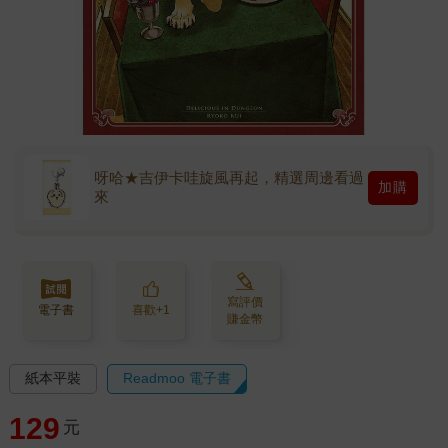
呀哈★吉伊卡哇旋風再起，精選周邊看過
加購
來
寫評價
電子書
喜歡+1
賺金幣
紙本平裝
Readmoo 電子書
129
元