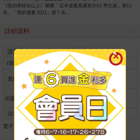
《龍的學校在山上》榮獲「這本漫畫真厲害2012 男生篇」第12
名、「我的漫畫 2011」第７名。
詳細資料
語言
中文繁體
裝訂
ISBN
9786263225985
分級
普通級
商品規
頁數
216
32開13*19cm
格
適讀年
出版地
台灣
全齡適讀
齡
注音
級別
電子書
＞
漫畫
＞
日系奇幻科幻
＞
奇幻/穿越