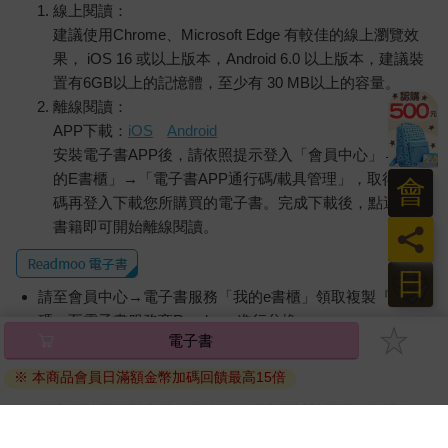
線上閱讀：
建議使用Chrome、Microsoft Edge 有較佳的線上瀏覽效
果， iOS 16 或以上版本，Android 6.0 以上版本，建議裝
置有6GB以上的記憶體，至少有 30 MB以上的容量。
離線閱讀：
APP下載：
iOS
Android
安裝電子書APP後，請依照提示登入「會員中心」→「我
的E書櫃」→「電子書APP通行碼/載具管理」，取得通行
會
碼再登入下載您所購買的電子書。完成下載後，點選任一
書籍即可開始離線閱讀。
員
日
請至會員中心→電子書服務「我的e書櫃」領取複製『兌換
碼』至電子書服務商Readmoo進行兌換。
退換貨須知：
因版權保護，您在金石堂所購買的電子書僅能以金石堂專屬
的閱讀軟體開啟閱讀，無法以其他閱讀器或直接下載檔案。
依據「消費者保護法」第19條及行政院消費者保護處公告之