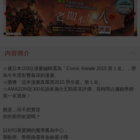
內容簡介
☆被日本103位漫畫編輯選為「Comic Natalie 2015 第１名」，譽
為今年度影響最深的漫畫。
☆榮獲「這本漫畫真厲害2015 男生篇」第１名。
☆AMAZON近300名讀者滿分五顆星高評價，長時間占據銷售榜
第一名寶座！
難道…你不想實現
你的那些欲望嗎？
以封印著翼獅的魔導書為中心，
萊歐斯、希斯路還有金絲雀小隊