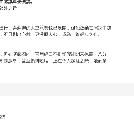
面認識重要演講。
弦外之音
進行、與蘇聯的太空競賽也已展開，但他放棄在演說中加
，不只別出心裁、更激勵人心，成為一篇經典之作。
，但在演藝圈內一直用絕口不提和假緋聞來掩蓋。八分
漸趨激昂，甚至顫抖哽咽，正在令人起疑之際，她於第
業演講