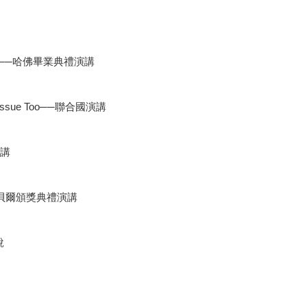
ities──哈佛畢業典禮演講
 Issue Too──聯合國演講
演講
──諾貝爾頒獎典禮演講
說