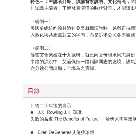
特色三：主講者介紹、演講背景說明、文化補充，全
》認識主講者，了解發表演講的時代背景，才能讀出
〈範例一〉
美國前總統約翰甘迺迪發表就職演說時，越戰正持續
入激化與共產黨對立的字句，而是訴求公民各盡義務
〈範例二〉
儘管艾倫佩姬在十九歲時，就已向父母坦承同志身份
半鐘的演說中，艾倫佩姬一路鋪陳同志的處境，語氣
六分鐘公開出櫃，全場為之震撼。
目錄
》給二十年後的自己
■ J.K. Rowling J.K. 羅琳
失敗的益處 The Benefits of Failure──哈佛大學畢
■ Ellen DeGeneres艾倫狄珍妮