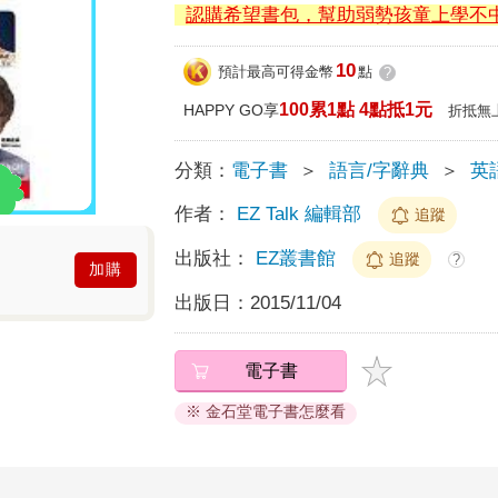
認購希望書包，幫助弱勢孩童上學不
10
預計最高可得金幣
點
?
100累1點 4點抵1元
HAPPY GO享
折抵無
分類：
電子書
＞
語言/字辭典
＞
英
作者：
EZ Talk 編輯部
追蹤
出版社：
EZ叢書館
追蹤
?
加購
出版日：
2015/11/04
電子書
※ 金石堂電子書怎麼看