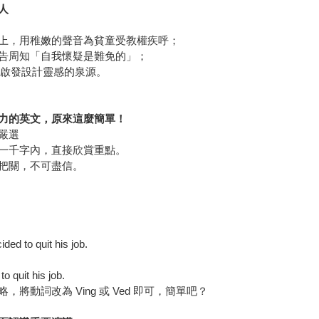
人
上，用稚嫩的聲音為貧童受教權疾呼；
告周知「自我懷疑是難免的」；
是啟發設計靈感的泉源。
力的英文，原來這麼簡單！
嚴選
一千字內，直接欣賞重點。
把關，不可盡信。
ded to quit his job.
o quit his job.
動詞改為 Ving 或 Ved 即可，簡單吧？