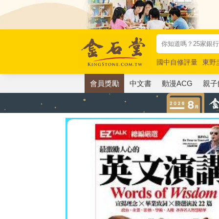
國中自修評量
東野
唯紅花綻放
奧德賽
會員獎勵
中文書
動漫ACG
親子