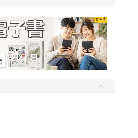
吃一點〉第二波
金石堂2026海