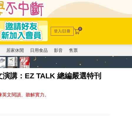
0
登入/註冊
電
居家休閒
日用食品
影音
售票
講：EZ TALK 總編嚴選特刊
訓練英文閱讀、聽解實力。