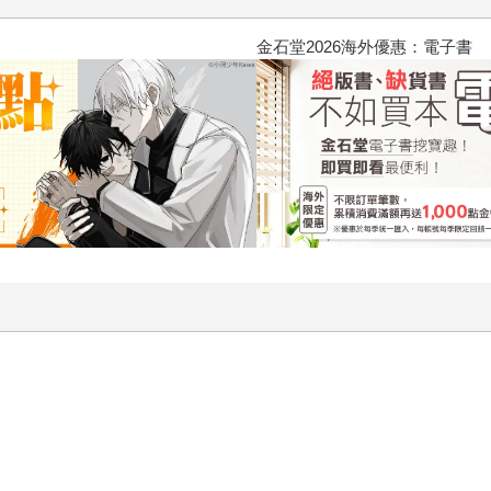
2026金石堂暑假漫博〈你好，我