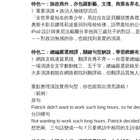
特色一：除政商外，亦包羅影藝、文壇、商業各界名
》重要演講 ≠ 政治人物雄辯滔滔
「全世界最知名的青少年」馬拉拉在諾貝爾頒獎典禮
奧斯卡影后娜塔莉波曼回到母校哈佛，語帶羞怯的公
iPod 設計師東尼法戴爾分享他與三歲兒子的對話，
～～對政治無感的你，也能找到喜愛的演講。
特色二：總編嚴選精譯，關鍵句型解說，學習鏗鏘有
》網路文稿連篇累牘、翻譯良莠不齊～～你需要總編
一場演講全文字數動輒三、五千字，總編嚴選節錄至
大多演講都能在網路都找到翻譯稿，但翻譯品質無人
重點整理演說實用句型，你也能寫出漂亮講稿！
〈範例〉
原句
Patrick didn’t want to work such long hours, so he deci
分詞構句
Not wanting to work such long hours, Patrick decided t
想把兩、三句話變成一句？只要將話中相同的主詞省略，將