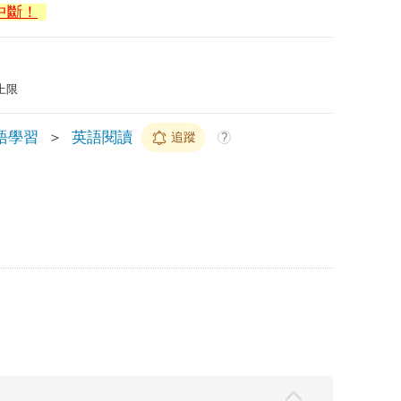
中斷！
上限
語學習
＞
英語閱讀
追蹤
?