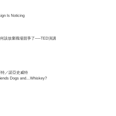
 Is Noticing
 at Work 為何該放棄職場競爭了──TED演講
葛拉漢衛斯特／諾亞史威特
s Dogs and…Whiskey?