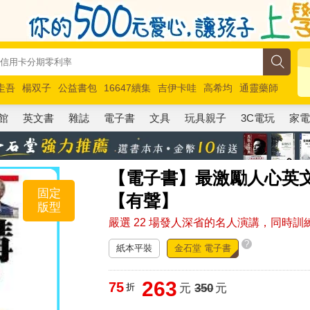
圭吾
楊双子
公益書包
16647續集
吉伊卡哇
高希均
通靈藥師
路邊攤新作
馬斯克
玩具總動員5
超慢跑
館
英文書
雜誌
電子書
文具
玩具親子
3C電玩
家
【電子書】最激勵人心英文演
固定
【有聲】
版型
嚴選 22 場發人深省的名人演講，同時
?
紙本平裝
金石堂 電子書
263
75
折
元
350
元