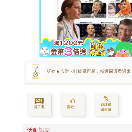
呀哈★吉伊卡哇旋風再起，精選周邊看過來
寫評價
電子書
喜歡+1
賺金幣
活動訊息