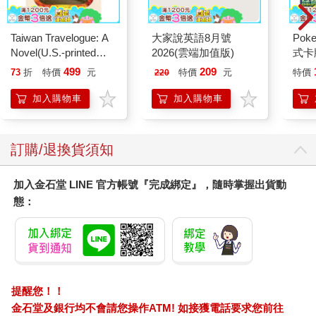
Taiwan Travelogue: A
大家說英語8月號
Po
Novel(U.S.-printed
2026(雲端加值版)
式卡
edition)
化 
499
209
73
折
特價
元
特價
元
特價
220
（+
加入購物車
加入購物車
訂購/退換貨須知
加入金石堂 LINE 官方帳號『完成綁定』，隨時掌握出貨動
態：
提醒您！！
金石堂及銀行均不會請您操作ATM! 如接獲電話要求您前往