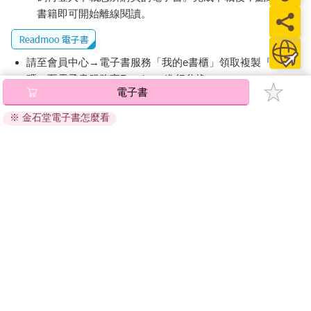
書籍即可開始離線閱讀。
請至會員中心→電子書服務「我的e書櫃」領取複製『兌換
碼』至電子書服務商Readmoo進行兌換。
電子書
退換貨須知：
※ 金石堂電子書怎麼看
因版權保護，您在金石堂所購買的電子書僅能以金石堂專屬
的閱讀軟體開啟閱讀，無法以其他閱讀器或直接下載檔案。
依據「消費者保護法」第19條及行政院消費者保護處公告之
「通訊交易解除權合理例外情事適用準則」，非以有形媒介
提供之數位內容或一經提供即為完成之線上服務，經消費者
事先同意始提供。（如：電子書、電子雜誌、下載版軟體、
虛擬商品…等），
不受「網購服務需提供七日鑑賞期」的限
制
。為維護您的權益，建議您先使用「試閱」功能後再付款
購買。