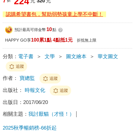
224
7
折
元
320
元
認購希望書包，幫助弱勢孩童上學不中斷！
10
預計最高可得金幣
點
?
100累1點 4點抵1元
HAPPY GO享
折抵無上限
分類：
電子書
＞
文學
＞
圖文繪本
＞
華文圖文
追蹤
作者：
寶總監
追蹤
出版社：
時報文化
追蹤
出版日：
2017/06/20
相關主題：
我討厭貓（才怪！）
2025秋季暢銷榜-66折起