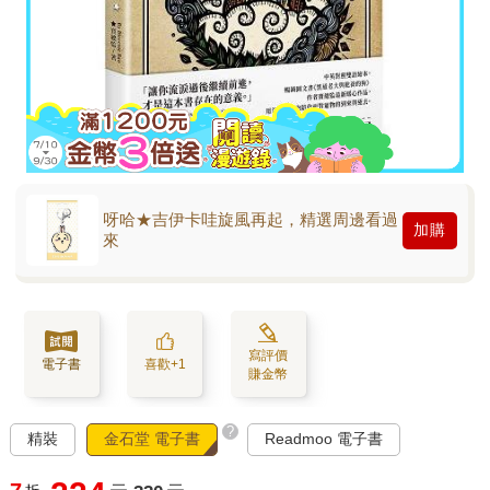
呀哈★吉伊卡哇旋風再起，精選周邊看過
加購
來
寫評價
電子書
喜歡+1
賺金幣
?
精裝
金石堂 電子書
Readmoo 電子書