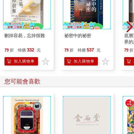
刪掉容易，忘掉很難
祕密中的祕密
底層
界的
332
537
79
折
特價
元
79
折
特價
元
79
折
加入購物車
加入購物車
您可能會喜歡