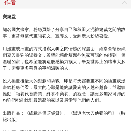
作者
寶總監
知名圖文畫家。粉絲頁除了分享自己和秋田犬泥褲總裁之間的故
事，更常無償代畫領養文、宣導文，受到廣大粉絲喜愛。
用漫畫或插畫的方式描寫人狗之間情感的深層面，經常會幫粉絲
們寫與畫狗的認養文，希望能藉此幫那些無家可歸的狗找到一個
溫暖的家，也希望能將這股感染力擴大，畢竟世界上的壞事太多
了，需要更多善良的事和溫暖的人。
投入插畫後最大的樂趣和挑戰，即是每天都要畫不同的插畫或漫
畫給粉絲們看，最大的心願是能夠讓愛狗的人越來越多，並繼續
推動「領養代替購買、終養不棄養」的觀念，讓更多無家可歸的
狗狗們都能找到最溫馨的家以及最愛護他們的人們。
出版作品：《總裁是個賠錢貨》、《黑道老大與他養的狗》（時
報出版）