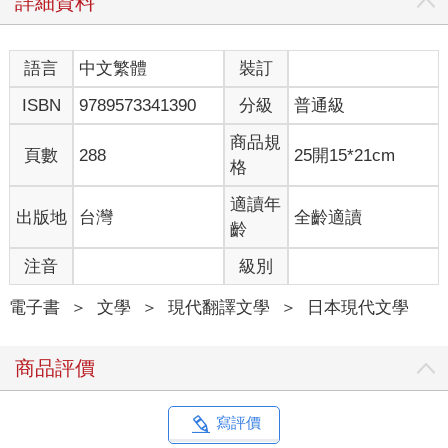
詳細資料
著那本封面角落已經磨損的書。
沒有同學和她說話，我也從來沒有和她說過話。
但其實我很想和她聊天，因為不知道為什麼，我很在意她。
語言
中文繁體
裝訂
我想和她聊天，但沒有勇氣主動和她說話。
ISBN
9789573341390
分級
普通級
「你絕對要主動和她說話啊。」
我正在為這件事煩惱該怎麼辦才好時，哥哥剛好在客廳，於是我
商品規
就問他該怎麼辦，哥哥毫不猶豫地這麼告訴我。
頁數
288
25開15*21cm
格
哥哥目前是中學一年級的學生，和我相比，他懂很多事，而且他
整天說「我在學校超受女生歡迎」，所以我想他應該也很瞭解女
適讀年
出版地
台灣
全齡適讀
生。雖然哥哥的朋友說：「我從來沒有看過你哥哥受女生歡
齡
迎」，但我是哥哥的弟弟，當然更相信哥哥說的話。
「聽你的描述，感覺那個女生很文靜，所以你當然要積極主動才
注音
級別
行，不要畏畏縮縮。既然是男生……」
「既然是男生怎麼樣？」
電子書
＞
文學
＞
現代翻譯文學
＞
日本現代文學
「不，這和是男生或是女生沒關係，即使你是女生，即使你既不
是男生，也不是女生，只要你在意對方，就要主動和對方說
商品評價
話。」
「但是她很難親近，而且我也不希望因為我主動找她說話，讓她
感到不舒服。」
寫評價
「你白痴喔！」