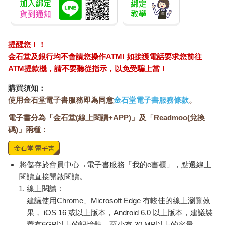
走了過去。
「啊喲，弟弟，你不就是經常在外面張望的那個弟弟嗎？」
店員阿姨叫住了我，我的心臟用力亂跳，同時停下了腳步，全身
冷汗直流。
提醒您！！
「你不是每次都看那個妹妹嗎？你該不會是喜歡她？」
聽到阿姨開玩笑說的那句話，我動作生硬地轉過頭。阿姨臉上的
金石堂及銀行均不會請您操作ATM! 如接獲電話要求您前往
表情看起來並沒有覺得我很奇怪。
ATM提款機，請不要聽從指示，以免受騙上當！
「她、她是我的、同班同學，我只是、好奇她在這裡幹什麼。」
購買須知：
雖然我也曾經想過否認後逃走，但最後還是決定實話實說。阿姨
使用金石堂電子書服務即為同意
金石堂電子書服務條款
。
說了聲：「啊喲，原來是這樣啊。」她笑的時候，眼尾擠出了很
多皺紋。
電子書分為「金石堂(線上閱讀+APP)」及「Readmoo(兌換
「既然你們是朋友，就不要只是在外面看，可以進去找她啊。」
碼)」兩種：
「請問她也知道我在看她嗎？」
「不，我想她應該沒發現。」
「這樣啊。」
將儲存於會員中心→電子書服務「我的e書櫃」，點選線上
我鬆了一口氣。如果她知道我在偷偷觀察她，可能會更討厭我，
閱讀直接開啟閱讀。
但同時也覺得有點惋惜，因為我覺得自己瞭解了她不為人知的一
線上閱讀：
面，但是對她來說，我仍然和以前一樣，只是一個從來沒有說過
話的同學。
建議使用Chrome、Microsoft Edge 有較佳的線上瀏覽效
我很希望可以稍微接近她，但如果可以接近她，要對她說什麼
果， iOS 16 或以上版本，Android 6.0 以上版本，建議裝
呢？
置有6GB以上的記憶體，至少有 30 MB以上的容量。