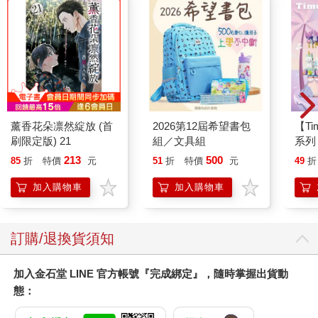
看過的表情。
她笑了。我在心裡嘀咕。
我在學校時，從來沒有看過她笑的樣子，我甚至以為她不知道怎
麼笑，原來並不是這樣。原來她可以笑得這麼自然，只是平時在
學校沒有笑而已。
我將視線移向上方，以前可能是乾淨的白色水泥牆上，掛著寫了
「三人行」的招牌。
店裡除了她這個客人以外，另一張桌子旁坐了一個年邁的客人，
薰香花朵凛然綻放 (首
2026第12屆希望書包
【T
還有一個胖胖的店員阿姨。
刷限定版) 21
組／文具組
系列
我站在外面看向店內，突然發現那個店員阿姨看了我一眼，我慌
禮物
213
500
85
折
特價
元
51
折
特價
元
49
折
忙移開視線逃走了。
隔天在學校時，她和往常一樣，沒有和任何人說話，也沒有露出
加入購物車
加入購物車
笑容。
我忍不住懷疑，也許昨天看到的不是她，於是在和朋友玩了一陣
子後的回家路上，我再次經過「三人行咖啡店」門口。她果然在
訂購/退換貨須知
咖啡店裡，露出了在學校時從來沒有看過的表情。隔天也是，再
隔天也是。我遠遠地看著讓我感到陌生的她。
這種有點鬼鬼祟祟的生活過了兩個星期後，我很自然地走進咖啡
加入金石堂 LINE 官方帳號『完成綁定』，隨時掌握出貨動
店所在的小路，看到一個阿姨在店門口澆花，她是「三人行」的
態：
店員阿姨。我沒有停下腳步，也沒有轉頭看店裡，匆匆從她身邊