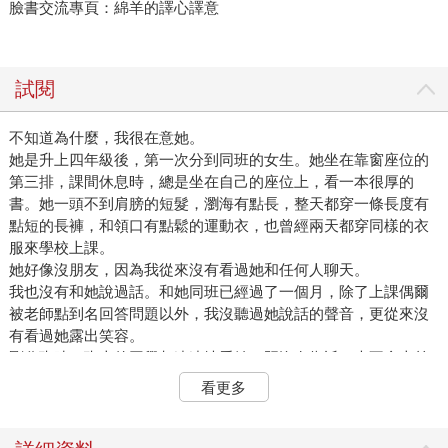
臉書交流專頁：綿羊的譯心譯意
試閱
不知道為什麼，我很在意她。
她是升上四年級後，第一次分到同班的女生。她坐在靠窗座位的
第三排，課間休息時，總是坐在自己的座位上，看一本很厚的
書。她一頭不到肩膀的短髮，瀏海有點長，整天都穿一條長度有
點短的長褲，和領口有點鬆的運動衣，也曾經兩天都穿同樣的衣
服來學校上課。
她好像沒朋友，因為我從來沒有看過她和任何人聊天。
我也沒有和她說過話。和她同班已經過了一個月，除了上課偶爾
被老師點到名回答問題以外，我沒聽過她說話的聲音，更從來沒
有看過她露出笑容。
剛分班時，班上的同學都遠遠地看她，既沒有靠近，也不會上前
接觸，就像在觀察籠子裡的珍禽異獸般，在遠處觀察。
看更多
過了一陣子，其他同學就對她失去了興趣，甚至不再看她，簡直
就像把她當成了空氣。
她在教室內總是形單影隻，向來不主動和別人說話，總是低頭看