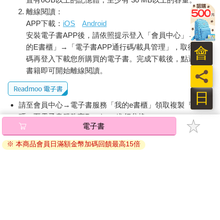
「如果你晚回家十五分鐘，家裡的大人會罵你嗎？」
離線閱讀：
阿姨問我。我點了點頭。十五分鐘應該沒問題，但如果三十分
APP下載：
iOS
Android
鐘，可能就會挨罵。
安裝電子書APP後，請依照提示登入「會員中心」→「我
「那你跟我來。」
的E書櫃」→「電子書APP通行碼/載具管理」，取得通行
會
我順從地跟著阿姨，第一次走進了「三人行」咖啡店。店內是一
碼再登入下載您所購買的電子書。完成下載後，點選任一
個縱長的空間，有六張桌子，後方是角落有收銀台的吧台和廚
書籍即可開始離線閱讀。
員
房。
她總是坐在左側正中央的桌子旁，今天也獨自坐在那裡，正在看
日
平時在教室時看的那本書。
請至會員中心→電子書服務「我的e書櫃」領取複製『兌換
她突然抬頭看著我，我發現她露出緊張的表情，所以很後悔走進
來。
碼』至電子書服務商Readmoo進行兌換。
電子書
「你們不是朋友嗎？來，你坐在這裡等一下。」
退換貨須知：
「喔，好。」
※ 本商品會員日滿額金幣加碼回饋最高15倍
因版權保護，您在金石堂所購買的電子書僅能以金石堂專屬
即使後悔，也已經來不及了，我聽從阿姨的安排，在她那張桌子
的閱讀軟體開啟閱讀，無法以其他閱讀器或直接下載檔案。
的對面坐了下來，阿姨則直接走去廚房。
依據「消費者保護法」第19條及行政院消費者保護處公告之
「呃，不好意思，突然這樣走進來。」
「通訊交易解除權合理例外情事適用準則」，非以有形媒介
坐在我對面的她把書放在桌子上，低下了頭。顯然我打擾了她的
閱讀時間，但事到如今，我也不能轉身離開。
提供之數位內容或一經提供即為完成之線上服務，經消費者
「妳住在這裡嗎？」
事先同意始提供。（如：電子書、電子雜誌、下載版軟體、
她雖然沒有開口，但搖了搖頭，回答了我的問題。「這樣啊。」
虛擬商品…等），
不受「網購服務需提供七日鑑賞期」的限