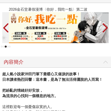
2026金石堂暑假漫博〈你好，我吃一點〉第二波
世
銀
內容簡介
超人氣小說家沖田円筆下最暖心又催淚的故事！
日本讀者熱烈回響：這本書，是為了無法活得灑脫的人而寫！
把紛亂的情緒好好安放，
為流浪的心找到一個棲息的地方。
這裡歡迎每一個憂傷寂寞的人。