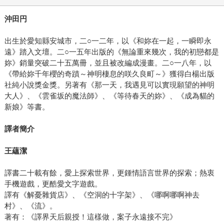
沖田円
出生於愛知縣安城市，二○一二年，以《和妳在一起，一瞬即永
遠》踏入文壇。二○一五年出版的《無論重來幾次，我的初戀都是
妳》銷量突破二十五萬冊，並且被改編成漫畫。二○一八年，以
《帶給妳千年櫻的奇蹟～神明棲息的咲久良町～》獲得白楊出版
社純小說獎金獎。另著有《那一天，我遇見可以實現願望的神明
大人》、《雲雀坂的魔法師》、《等待春天的妳》、《成為貓的
新娘》等書。
譯者簡介
王蘊潔
譯書二十載有餘，愛上探索世界，更鍾情語言世界的探索；熱衷
手機遊戲，更酷愛文字遊戲。
譯有《解憂雜貨店》、《空洞的十字架》、《哪啊哪啊神去
村》、《流》。
著有：《譯界天后親授！這樣做，案子永遠接不完》