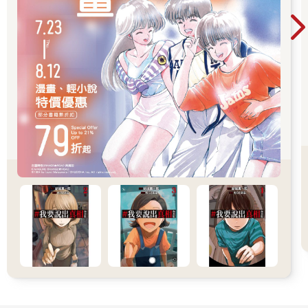
「妳下課時都在看書，在看什麼書？」
她這才終於發現了我，被瀏海遮住的眼睛瞪得很大，目不轉睛地
看著我的臉。
如果我問平時經常一起玩的同學相同的問題，他們馬上就會回
答，但是她沒有馬上回答。她連續眨了好幾次眼睛，嘴巴張開又
閉上、閉上又張開。該怎麼說呢，她好像很驚訝。
我猜想她需要一點時間做心理準備，才有辦法開口說話，就好像
我在和她說話之前猶豫了很久，苦惱了很久一樣。
她那雙大眼睛看向教室的各個方向，然後又回到我身上。因為她
聳起了肩膀，所以我知道她用力吸了一口氣。
她張開小嘴，正打算說話。
「春海！」
有人叫我，我忍不住轉過了頭。叫我的同學瞥了一眼她的方向，
然後用力抓住我的手臂。
「你在幹嘛？我們去打躲避球！」
「喔，好，等我一下。」
「其他人已經在外面等了，你快點啦。」
「呃，等一下啦。」
我慌忙轉回頭，但已經來不及了，她又低下了頭，整張臉都被頭
髮遮住了。我知道她不會再看我，也不會再和我說話。我失敗
了，我搞砸了。我很沮喪，主動找她說話的勇氣也完全消失了。