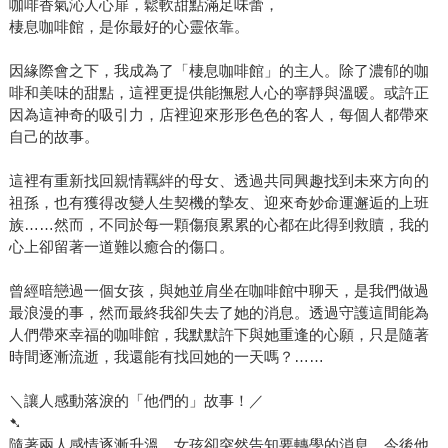
咖啡香氣沁人心扉，鬆軟甜點滿足味蕾，
棲息咖啡館，是你最好的心靈依靠。
因緣際會之下，我成為了「棲息咖啡館」的主人。除了濃郁的咖
啡和美味的甜點，這裡更提供能撫慰人心的寧靜與溫暖。或許正
因為這神奇的吸引力，店裡迎來形形色色的客人，每個人都帶來
自己的故事。
這裡有重新找回親情羈絆的母女、透過共同興趣找到未來方向的
祖孫，也有獲得改變人生契機的摯友、迎來奇妙命運邂逅的上班
族……然而，不同於每一顆傷痕累累的心都在此得到救贖，我的
心上卻留著一道難以癒合的傷口。
曾經暗戀過一個女孩，與她並肩坐在咖啡館中聊天，是我們做過
最浪漫的事，然而最終我卻失去了她的消息。透過守護這間能為
人們帶來幸福的咖啡館，我默默許下與她重逢的心願，只是隨著
時間逐漸流逝，我還能有找回她的一天嗎？……
＼讓人感動落淚的「他們的」故事！／
➷
隨著兩人感情逐漸升溫，女孩卻突然告知要轉學的消息。今後他