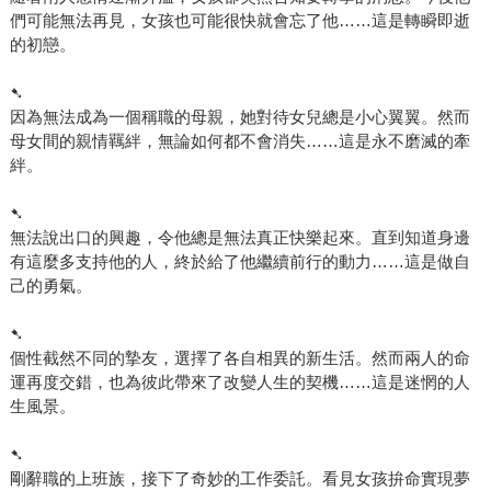
們可能無法再見，女孩也可能很快就會忘了他……這是轉瞬即逝
的初戀。
➷
因為無法成為一個稱職的母親，她對待女兒總是小心翼翼。然而
母女間的親情羈絆，無論如何都不會消失……這是永不磨滅的牽
絆。
➷
無法說出口的興趣，令他總是無法真正快樂起來。直到知道身邊
有這麼多支持他的人，終於給了他繼續前行的動力……這是做自
己的勇氣。
➷
個性截然不同的摯友，選擇了各自相異的新生活。然而兩人的命
運再度交錯，也為彼此帶來了改變人生的契機……這是迷惘的人
生風景。
➷
剛辭職的上班族，接下了奇妙的工作委託。看見女孩拚命實現夢