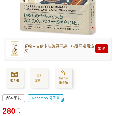
呀哈★吉伊卡哇旋風再起，精選周邊看過
加購
來
寫評價
電子書
喜歡+1
賺金幣
紙本平裝
Readmoo 電子書
280
元