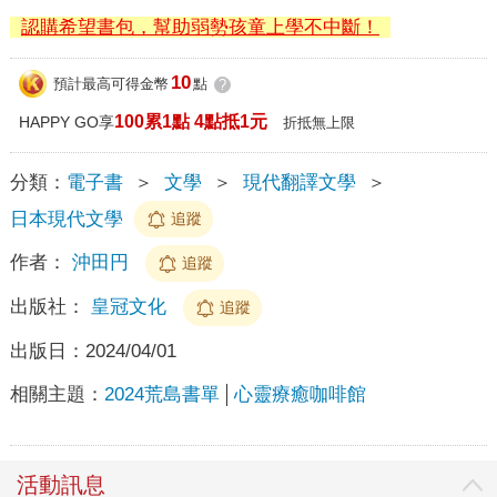
認購希望書包，幫助弱勢孩童上學不中斷！
10
預計最高可得金幣
點
?
100累1點 4點抵1元
HAPPY GO享
折抵無上限
分類：
電子書
＞
文學
＞
現代翻譯文學
＞
日本現代文學
追蹤
作者：
沖田円
追蹤
出版社：
皇冠文化
追蹤
出版日：
2024/04/01
相關主題：
2024荒島書單
心靈療癒咖啡館
活動訊息