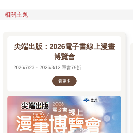
哥哥突然大聲說話，正在廚房的媽媽訓斥了哥哥。哥哥的眉毛彎
成八字形，嘻皮笑臉地向媽媽道歉，但轉頭看我的時候，又恢復
相關主題
了很有威嚴的表情。
「我跟你說，如果你不主動找她說話，她或許不會討厭你，但是
對她來說，你和其他人沒什麼兩樣。你聽好了，喜歡的相反不是
討厭，而是漠不關心，即使被討厭，也總比她對你完全沒有感覺
好太多了。」
尖端出版：2026電子書線上漫畫
「是這樣嗎？」
博覽會
「當然就是這樣啊。如果是我，就會不計後果，豁出去試一
試。」
2026/7/23 ~ 2026/8/12 單書79折
「不計後果嗎？」
老實說，我不太懂哥哥說的話。我不想被她討厭，也不想不計後
看更多
果，我覺得與其被討厭，還不如她對我漠不關心。
但是我發現了一件事，那就是如果不採取行動，就不可能和她成
為好朋友。
於是第二天去學校後，我決定主動找她說話。
「妳在看什麼書？」
起初她並沒有發現我在對她說話，但我明明站在她面前和她說
話。於是，我蹲在她的座位旁，把手臂放在她的課桌上，看著她
的臉，又問了一次。