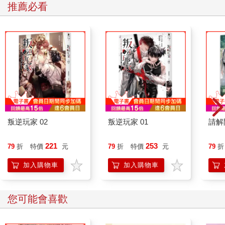
推薦必看
又過了好幾天，我的心情終於不再沮喪，因為放學後和朋友一起
去玩，回家時，走了和平時不同的路。平時我都沿著大馬路直接
走回家，今天決定在一家新開不久的花店門口左轉，走進一條小
路。
因為媽媽之前對我說「一個人的時候要走人多的地方，否則很危
險」，我以前從來沒有走過這條小路，但是哥哥曾經對我說，走
這條路回家比較近，所以我想試試看。
這條小路和大馬路不同，有很多看起來舊舊的房子擠在一起。我
不時跨過柏油路上的裂痕，走在這條小路上。
走到一半時，我就像電池耗盡的機器人一樣猛然停下了腳步，目
瞪口呆地看著小路左側那家店內，坐在窗戶玻璃後方的那個人。
叛逆玩家 02
叛逆玩家 01
請解
那個女生把書包放在旁邊的椅子上，正在看一本很厚的書。當我
發現她就是班上的那個女生時，隱約的興奮和莫名的緊張讓我心
221
253
79
折
特價
元
79
折
特價
元
79
折
跳加速。她的側臉就是平時在教室經常看到的樣子，但不知道為
什麼，總覺得有點不一樣。到底哪裡不一樣呢？我也不知道。
加入購物車
加入購物車
我無法就這樣走過去，但也不敢走進那家店，只能隔著玻璃，注
視著意外發現的她。
遠處傳來警車的警笛聲，然後又聽不見了。我「啊！」地叫了一
您可能會喜歡
聲。
因為不知道是否有人對她說話……她抬起頭，露出了我從來沒有