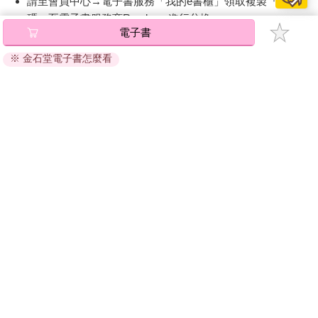
請至會員中心→電子書服務「我的e書櫃」領取複製『兌換
碼』至電子書服務商Readmoo進行兌換。
電子書
退換貨須知：
※ 金石堂電子書怎麼看
因版權保護，您在金石堂所購買的電子書僅能以金石堂專屬
的閱讀軟體開啟閱讀，無法以其他閱讀器或直接下載檔案。
依據「消費者保護法」第19條及行政院消費者保護處公告之
「通訊交易解除權合理例外情事適用準則」，非以有形媒介
提供之數位內容或一經提供即為完成之線上服務，經消費者
事先同意始提供。（如：電子書、電子雜誌、下載版軟體、
虛擬商品…等），
不受「網購服務需提供七日鑑賞期」的限
制
。為維護您的權益，建議您先使用「試閱」功能後再付款
購買。