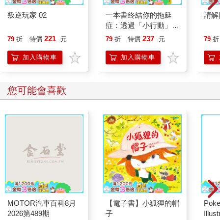
叛逆玩家 02
一本書終結你的拖延
請解
症：透過「小行動」打
開大腦的行動開關，懶
221
237
79
折
特價
元
79
折
特價
元
79
折
人也能變身「行動派」
的37個科學方法
加入購物車
加入購物車
您可能會喜歡
MOTOR汽車百科8月
【電子書】小狐狸的帽
Poke
2026第489期
子
Illus