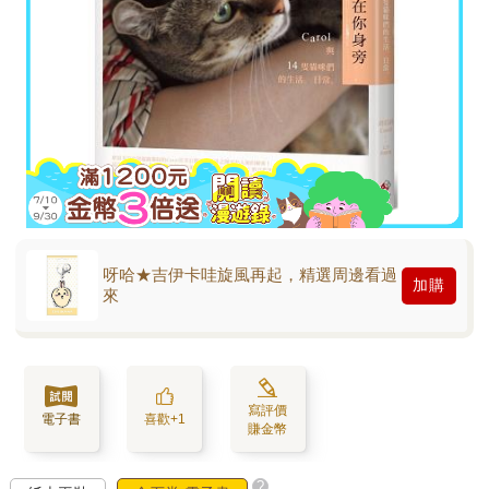
呀哈★吉伊卡哇旋風再起，精選周邊看過
加購
來
寫評價
電子書
喜歡+1
賺金幣
?