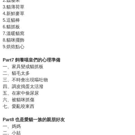
2.蟲癭果
3.貓薄荷草
4.新鮮麥草
5.逗貓棒
6.貓抓板
7.溫暖貓窩
8.貓咪擺飾
9.烘焙點心
Part7
飼養喵皇們的心理準備
一、家具變成貓抓板
二、貓毛太多
三、不時會出現嘔吐物
四、調皮搗蛋太活潑
五、在家中偷尿尿
六、被貓咪抓傷
七、愛亂咬東西
Part8
也是愛貓一族的親朋好友
一、媽媽
二、小姑