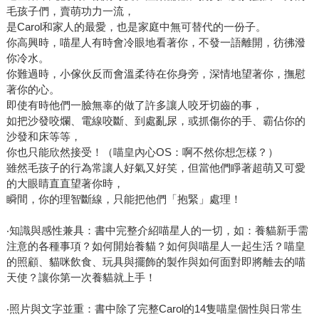
毛孩子們，賣萌功力一流，
是Carol和家人的最愛，也是家庭中無可替代的一份子。
你高興時，喵星人有時會冷眼地看著你，不發一語離開，彷彿潑
你冷水。
你難過時，小傢伙反而會溫柔待在你身旁，深情地望著你，撫慰
著你的心。
即使有時他們一臉無辜的做了許多讓人咬牙切齒的事，
如把沙發咬爛、電線咬斷、到處亂尿，或抓傷你的手、霸佔你的
沙發和床等等，
你也只能欣然接受！（喵皇內心OS：啊不然你想怎樣？）
雖然毛孩子的行為常讓人好氣又好笑，但當他們睜著超萌又可愛
的大眼睛直直望著你時，
瞬間，你的理智斷線，只能把他們「抱緊」處理！
‧知識與感性兼具：書中完整介紹喵星人的一切，如：養貓新手需
注意的各種事項？如何開始養貓？如何與喵星人一起生活？喵皇
的照顧、貓咪飲食、玩具與擺飾的製作與如何面對即將離去的喵
天使？讓你第一次養貓就上手！
‧照片與文字並重：書中除了完整Carol的14隻喵皇個性與日常生