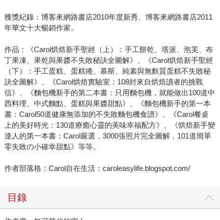
獲獎紀錄：博客來網路書店2010年度新秀、博客來網路書店2011
年華文十大暢銷作家。
作品：《Carol烘焙新手聖經（上）：手工餅乾、塔派、泡芙、布
丁果凍、果乾與果醬不失敗秘訣全圖解》、《Carol烘焙新手聖經
（下）：手工蛋糕、蛋糕捲、慕斯、純素與無麩質蛋糕不失敗秘
訣全圖解》、《Carol烘焙實驗室：108封來自烘焙讀者的挑戰
信》、《麵包機新手的第二本書：只用麵包機，就能做出100道中
西料理、中式麵點、蛋糕與果醬甜點》、《麵包機新手的第一本
書：Carol50道健康無添加的不失敗麵包機食譜》、《Carol餐桌
上的美好時光：130道療癒心靈的美味幸福配方》、《烘焙新手變
達人的第一本書：Carol嚴選，3000張照片完全圖解，101道簡單
零失敗の小確幸甜點》等等。
作者部落格：Carol自在生活：caroleasylife.blogspot.com/
目錄