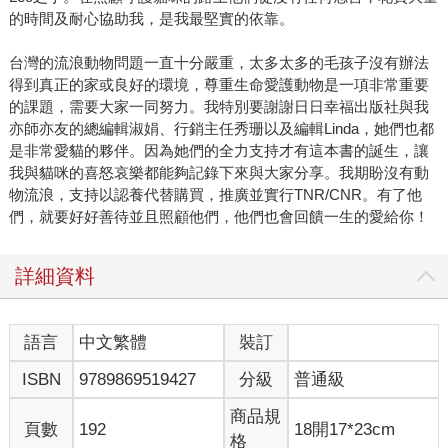
的時間及耐心協助我，是我最堅實的依靠。
台灣的流浪動物問題一直十分嚴重，太多太多的毛孩子沒有辦法
得到真正的家或良好的環境，尊重生命愛護動物是一項非常重要
的課題，需要大家一同努力。我特別要謝謝日日幸福出版社與我
亦師亦友的總編輯淑娟、行銷主任秀珊以及編輯Linda，她們也都
是非常愛貓的夥伴。因為她們的全力支持才有這本書的誕生，讓
我與貓咪的喜怒哀樂都能夠記錄下來與大家分享。我期盼沒有動
物流浪，支持以認養代替購買，推廣並實行TNR/CNR。有了他
們，就要好好善待並且照顧他們，他們也會回饋一生的愛給你！
詳細資料
語言
中文繁體
裝訂
ISBN
9789869519427
分級
普通級
商品規
頁數
192
18開17*23cm
格