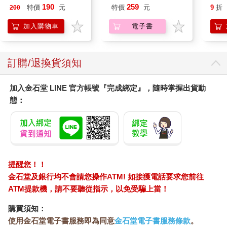
Poke
190
259
特價
元
特價
元
9
折
200
(Pokemo
Pres
加入購物車
電子書
訂購/退換貨須知
加入金石堂 LINE 官方帳號『完成綁定』，隨時掌握出貨動
態：
提醒您！！
金石堂及銀行均不會請您操作ATM! 如接獲電話要求您前往
ATM提款機，請不要聽從指示，以免受騙上當！
購買須知：
使用金石堂電子書服務即為同意
金石堂電子書服務條款
。