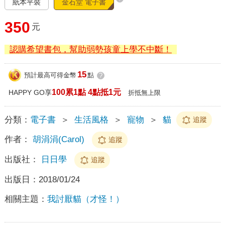
紙本平裝
金石堂 電子書
350
元
認購希望書包，幫助弱勢孩童上學不中斷！
15
預計最高可得金幣
點
?
100累1點 4點抵1元
HAPPY GO享
折抵無上限
分類：
電子書
＞
生活風格
＞
寵物
＞
貓
追蹤
作者：
胡涓涓(Carol)
追蹤
出版社：
日日學
追蹤
出版日：
2018/01/24
相關主題：
我討厭貓（才怪！）