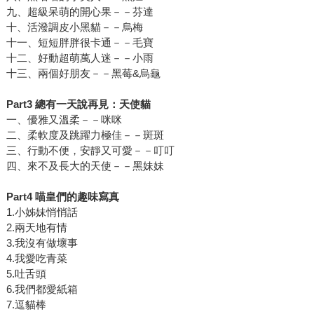
九、超級呆萌的開心果－－芬達
十、活潑調皮小黑貓－－烏梅
十一、短短胖胖很卡通－－毛寶
十二、好動超萌萬人迷－－小雨
十三、兩個好朋友－－黑莓&烏龜
Part3
總有一天說再見：天使貓
一、優雅又溫柔－－咪咪
二、柔軟度及跳躍力極佳－－斑斑
三、行動不便，安靜又可愛－－叮叮
四、來不及長大的天使－－黑妹妹
Part4
喵皇們的趣味寫真
1.小姊妹悄悄話
2.兩天地有情
3.我沒有做壞事
4.我愛吃青菜
5.吐舌頭
6.我們都愛紙箱
7.逗貓棒