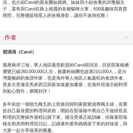
活，也介紹Carol的親友團如媽媽、妹妹與小姑收養的20隻貓主
子，還有與Carol在路上相遇的各種貓咪大軍，500張趣味寫真賣
萌照，完整捕捉喵星人的各種身影，讓你不迷倒也難！
作者
胡涓涓（
Carol
）
風靡兩岸三地，華人地區最受歡迎的Carol胡涓涓，目前部落格總
瀏覽已破260,000,000人次，臉書粉絲團也超過210,000人，是台
灣最暢銷的食譜作家，也是海外華人地區人氣最旺的食譜作者。
曾多次受邀至馬來西亞與新加坡參加書展，在海外現場示範料理
與點心製作，廣獲好評！
多年前從一個朝九晚五的上班族回歸到家庭變成專職主婦，並重
拾自己最喜愛的料理與烘焙，開始在部落格中將自己手做烘焙及
料理的完整操作過程記錄下來。雖沒受過正統訓練，但藉著部落
格在廚房用料理寫日記，記錄著外婆和媽媽留下來的好味道，與
大家一起分享做菜的樂趣。