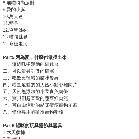
8.喵喵時尚派對
9.愛的小腳
10.萬人迷
11.變身
12.單雙姊妹
13.喵喵世界
14.擦槍走火
Part5
因為愛，什麼都做得出來
一、讓貓咪多運動的貓跳台
二、可以量身訂做的貓窩
三、吃飯更輕鬆的貓咪餐桌
四、喵皇最愛的的天然小點心雞肉片
五、天然無添加的小零食魚肉條
六、寶貝們超喜歡的蔬菜鮮肉泥
七、可自由活動的貓咪癱瘓寵物尿褲
八、受傷專用的癱瘓寵物輪椅
Part6
貓咪的玩具擺飾與器具
1.木天蓼棒