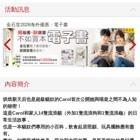
活動訊息
金石堂2026海外優惠：電子書
內容簡介
烘焙新天后也是超級貓奴的
Carol
首次公開她與喵皇之間不為人知
的秘密！
這是
Carol
和家人
14
隻流浪貓（外加
1
隻流浪狗和
1
隻流浪龜）的日
常生活故事，
也是一本貓奴們專用的小百科，飲食起居照顧、玩具擺飾應有盡
有。