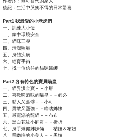
作者序：無可替代的家人
後記：生活中哭笑不得的日常驚喜
Part1
我最愛的小老虎們
一、訓練大小便
二、家中環境安全
三、貓咪三餐
四、清潔照顧
五、身體疾病
六、絕育手術
七、找一位信任的貓咪醫師
Part2
各有特色的寶貝喵皇
一、貓界洪金寶－－小胖
二、喜歡啤酒味的喵皇－－必必
三、黏人又孤僻－－小可
四、勇敢又堅強－－瞎瞎姊妹
五、最寵溺的龍貓－－布布
六、黑白花紋小帥哥－－折折
七、身手矯健姊妹倆－－桔妞＆布妞
八、黑嚕嚕的小美人－－黑妞