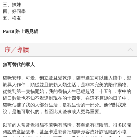
三、妹妹
四、好同學
五、格友
Part9
路上遇見貓
序／導讀
無可替代的家人
貓咪安靜、可愛、獨立並且愛乾淨，體型適宜可以擁入懷中，樂
於與人作伴，順從並且依賴人類生活，是非常完美的陪伴動物。
從撿到第一隻貓開始，我的養貓人生已經超過二十五年，家中的
貓口數量也不知不覺達到現在的十四隻。在這不算短的日子中，
貓咪佔據了我的大部分生活，是我生命的一部分。他們對我來
說，是無可取代的，甚至比某些事或人更為重要。
以前的人常常覺得貓不若狗有感情，甚至還有些陰暗。很多民間
傳說或童話故事，甚至卡通都會把貓咪形容成奸詐陰險的小壞