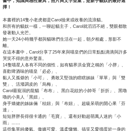
書中，知識與感性兼具，照片與文字並重，是新手貓奴的最好選
擇！
本書裡的14隻小老虎都是Carol撿來或收養的流浪貓。
和所有的貓奴一樣，一聊起貓主子，Carol就滔滔不絕，雙眼都散
發著動人光芒。
她一天24小時幾乎都與貓咪們生活在一起，朝夕相處，形影不
離。
在這本書中，Carol分享了25年來與喵皇們的日常點點滴滴與許多
哭笑不得的意外驚喜。
14隻喵星人各有不同的個性，如有貓界洪金寶之稱的「小胖」、
喜歡啤酒味的喵皇「必必」、
黏人又孤僻的「小可」、勇敢又堅強的瞎瞎姊妹「單單」與「雙
雙」、活潑調皮的「烏梅」、
Carol最寵溺的龍貓「布布」、黑白花紋的小帥哥「折折」、黑嚕
嚕的小美人「黑妞」、
身手矯健的姊妹倆「桔妞」與「布妞」、超級呆萌的開心果「芬
達」、
短短胖胖長得很卡通的「毛寶」、還有好動超萌萬人迷的「小
雨」……
這些集單純傻氣、傲嬌可愛、溫柔慵懶、搞笑又愛搗蛋於一身的