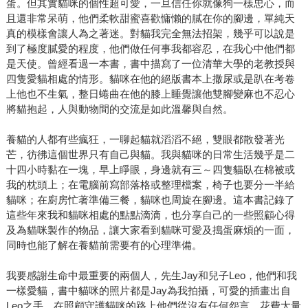
蛋。但其實貓咪的個性超可愛，一旦信任你就像狗一樣忠心，而
且還非常呆萌，他們柔軟甜蜜喜歡慵懶的膩在你的腳邊，單純天
真的模樣會讓人為之著迷。對貓我完全無法招架，幾乎可以說是
到了極度膩愛的程度，他們做任何事我都容忍，在我心中他們都
是天使。曾經看過一本書，書中描寫了一位清華大學的老教授與
四隻愛貓相處的情形。貓咪在他的絕版書本上撒尿或是趴在考卷
上他也不生氣，整日蜷曲在他的膝上睡覺讓他雙腳變麻也不忍心
將貓抱起，人與動物間的交流是如此溫馨與自然。
養貓的人都有些瘋狂，一聊起貓就滔滔不絕，雙眼都散發著光
芒，彷彿這個世界只有自己與貓。我與貓咪的日常生活幾乎是二
十四小時黏在一塊，早上睜眼，身邊就有三～四隻貓臥在棉被或
我的枕頭上；在電腦前寫部落格或整理檔案，椅子也要分一半給
貓咪；在廚房忙著準備三餐，貓咪也周旋在腳邊。這本書記錄了
這些年來我和貓咪相處的點點滴滴，也分享自己的一些照顧心得
及為貓咪製作的物品，讓大家看到貓咪可愛及搗蛋麻煩的一面，
同時也能了解在養貓前需要有的心理準備。
我要感謝生命中最重要的兩個人，先生Jay和兒子Leo，他們和我
一樣愛貓，書中貓咪的照片都是Jay為我拍攝，可愛的插畫出自
Leo之手。在照顧守護貓咪的路上他們從沒有任何怨言，花費大量