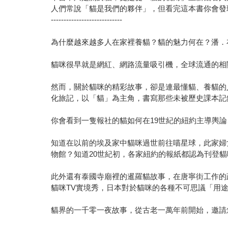
人們常說「貓是我們的夥伴」，但看完這本書你會發
----------------------------
為什麼越來越多人在家裡養貓？貓的魅力何在？潘．布朗
貓咪很早就是網紅、網路流量吸引機，全球流通的相
然而，關於貓咪的精彩故事，卻是連最懂貓、養貓的
化旅記，以「貓」為主角，書寫那些未被歷史課本記
你會看到一隻報社的貓如何在19世紀的紐約主導輿論
知道在以前的埃及家中貓咪過世前往喵星球，此家婦
物館？知道20世紀初，各家紐約的報紙都認為刊登
此外還有泰國寺廟裡的暹羅貓故事，在唐寧街工作的
貓咪TV實境秀，日本對於貓咪的各種不可思議「用
貓界的一千零一夜故事，從古老一萬年前開始，邀請您