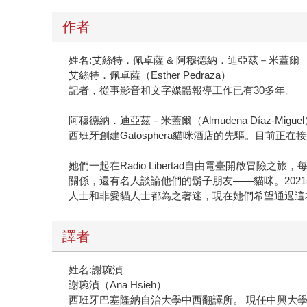
作者
姓名:艾絲特．佩卓薩 & 阿穆德納．迪亞茲－米蓋爾
艾絲特．佩卓薩（Esther Pedraza）
記者，從事影音和文字媒體報導工作已有30多年。
阿穆德納．迪亞茲－米蓋爾（Almudena Díaz-Migue
西班牙創建Gatosphera貓咪酒店的先驅。目前正
她們一起在Radio Libertad自由電臺開啟冒險
關係，還有名人談論他們的鬍子朋友——貓咪。2021年，節
人士和非愛貓人士都為之著迷，現在她們希望通過這
譯者
姓名:謝琬湞
謝琬湞（Ana Hsieh）
西班牙巴塞隆納自治大學中西翻譯所。 現任中興大