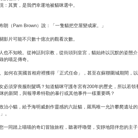
現：其實，是我們幸運地被貓咪選中。
（Pam Brown）說：「一隻貓把空屋變成家。」
關影片可能不只數十億次的觀看次數。
人也不知曉。從神話到宗教，從街頭到皇宮，貓始終以沉默的姿態介
錄的喵足傳奇。
、如何在英國首相府裡獲得「正式任命」，甚至在蘇聯圍城期間，以5
女必須穿喪服削髮嗎？知道貓咪守護冬宮有200年的歷史，所以若領
貓咪的新聞，與報導希特勒的暴行或其他事件一樣重要嗎？
政治小貓，給予海明威創作靈感的六趾貓，羅馬唯一允許攀爬遺址的
途」。
一同踏上喵喵的奇幻冒險旅程，聽著呼嚕聲，安靜地陪伴您的主子，在這