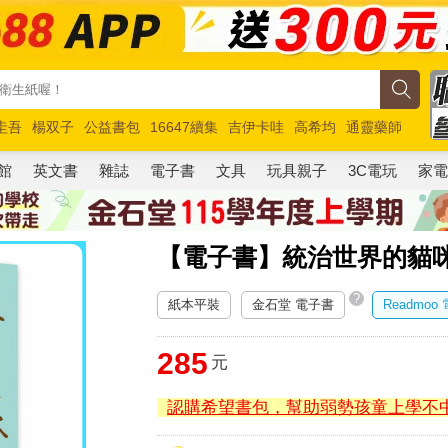
圭吾
楊双子
公益書包
16647續集
吉伊卡哇
高希均
通靈藥師
路邊攤新作
馬斯克
玩具總動員5
超慢跑
館
英文書
雜誌
電子書
文具
玩具親子
3C電玩
家
【電子書】統治世界的貓
?
紙本平裝
金石堂 電子書
Readmoo
285
元
認購希望書包，幫助弱勢孩童上學不