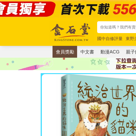
國中自修評量
東野
唯紅花綻放
奧德賽
會員獎勵
中文書
動漫ACG
親子