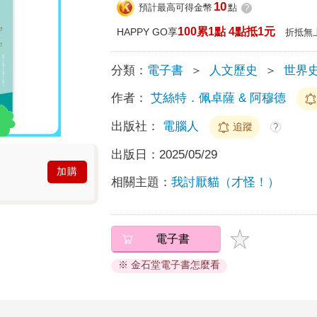
10
預計最高可得金幣
點
?
100累1點 4點抵1元
HAPPY GO享
折抵無
分類：
電子書
＞
人文歷史
＞
世界
作者：
艾絲特．佩卓薩 & 阿穆德
出版社：
電腦人
追蹤
?
出版日：
2025/05/29
加購
相關主題：
我討厭貓（才怪！）
電子書
※ 金石堂電子書怎麼看