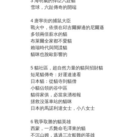
3 海明威的倖臣六趾貓
雪球，六趾傳奇的開端
4 唐寧街的捕鼠大臣
戰火中，依偎在邱吉爾腳邊的尼爾遜
多領兩倍薪水的貓
布萊爾全家都不愛貓
賴瑞時代與間諜貓
貓咪也脫歐影響的
5 貓社區，超自然力量的貓與招財貓
短尾貓傳奇：好運連連看
日本貓：從貓寺到貓僧
小貓佔領的谷中區
貓得家俱，必當泉湧相報
拯救沒落車站的貓咪
日本的馬諾利達女士，小八女士
6 戰爭取勝的貓英雄
西蒙，一爪斃命毛澤東的貓
不沉山姆，逃過三次船難的英雄