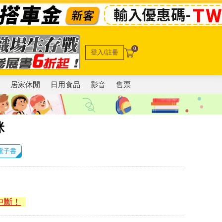
0
登入/註冊
電
居家休閒
日用食品
影音
售票
咪
 電子書
中斷！