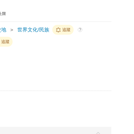
上限
史地
＞
世界文化/民族
追蹤
?
追蹤