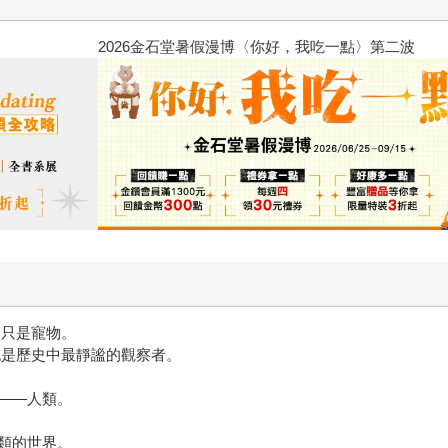
2026金石堂暑假漫博〈你好，我
不只是寵物。
也是歷史中最靜謐的觀察者。
——人類。
類的世界。