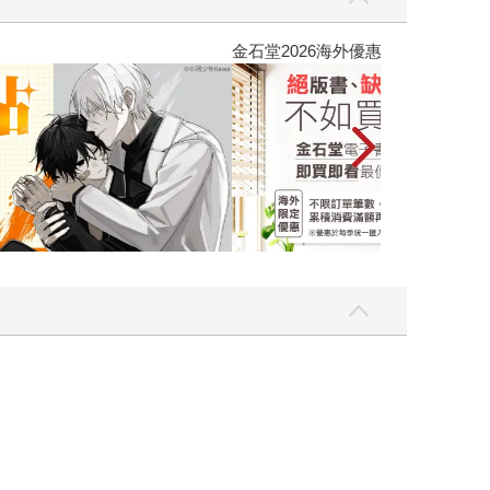
吃一點〉第二波
金石堂2026海