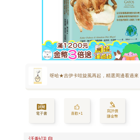
呀哈★吉伊卡哇旋風再起，精選周邊看過來
寫評價
電子書
喜歡+1
賺金幣
活動訊息