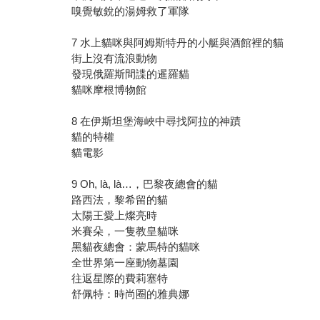
嗅覺敏銳的湯姆救了軍隊
7 水上貓咪與阿姆斯特丹的小艇與酒館裡的貓
街上沒有流浪動物
發現俄羅斯間諜的暹羅貓
貓咪摩根博物館
8 在伊斯坦堡海峽中尋找阿拉的神蹟
貓的特權
貓電影
9 Oh, là, là…，巴黎夜總會的貓
路西法，黎希留的貓
太陽王愛上燦亮時
米賽朵，一隻教皇貓咪
黑貓夜總會：蒙馬特的貓咪
全世界第一座動物墓園
往返星際的費莉塞特
舒佩特：時尚圈的雅典娜