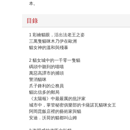
本。
目錄
1 彩繪貓眼，活出法老王之姿
三萬隻貓咪木乃伊在歐洲
貓女神的溫和與殘暴
2 貓女城中的一千零一隻貓
碼頭中聽到的喵喵
萬惡高譚市的捕頭
警消貓咪
爪子鋒利的公務員
貓比信多的郵局
《太陽報》中最嚴厲的批評家
城市中，掌管秘密俱樂部的卡薩諾瓦貓咪女王
阿岡昆飯店裡的藝術家與貓
安迪．沃荷的貓都叫山姆