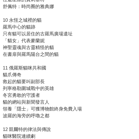
舒佩特：時尚圈的雅典娜
10 永恆之城裡的貓
羅馬中心的貓跡
只有貓可以居住的古羅馬廣場遺址
「貓女」代表麥蘭妮
神聖靈魂與古靈精怪的貓
在書扉與羅馬陽台之間的貓
11 俄羅斯貓咪共和國
貓爪傳奇
救起的貓要叫副部長
列寧格勒圍城戰中的英雄
冬宮勇敢的守護者
貓的網站與新聞發言人
領養「隱士」可獲博物館終身免費入場
波羅的海旁的呼嚕之都
12 凱爾特的律法與傳說
貓咪醫院連續劇