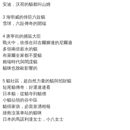
安迪．沃荷的貓都叫山姆
3 海明威的倖臣六趾貓
雪球，六趾傳奇的開端
4 唐寧街的捕鼠大臣
戰火中，依偎在邱吉爾腳邊的尼爾遜
多領兩倍薪水的貓
布萊爾全家都不愛貓
賴瑞時代與間諜貓
貓咪也脫歐影響的
5 貓社區，超自然力量的貓與招財貓
短尾貓傳奇：好運連連看
日本貓：從貓寺到貓僧
小貓佔領的谷中區
貓得家俱，必當泉湧相報
拯救沒落車站的貓咪
日本的馬諾利達女士，小八女士