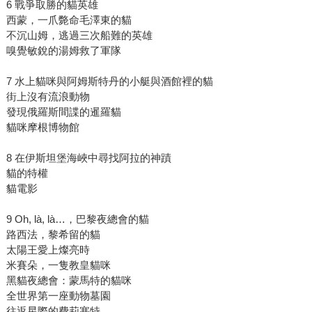
6 戰爭取勝的貓英雄
西蒙，一爪斃命毛澤東的貓
不沉山姆，逃過三次船難的英雄
嗅覺敏銳的湯姆救了軍隊
7 水上貓咪與阿姆斯特丹的小艇與酒館裡的貓
街上沒有流浪動物
發現俄羅斯間諜的暹羅貓
貓咪摩根博物館
8 在伊斯坦堡海峽中尋找阿拉的神蹟
貓的特權
貓電影
9 Oh, là, là…，巴黎夜總會的貓
路西法，黎希留的貓
太陽王愛上燦亮時
米賽朵，一隻教皇貓咪
黑貓夜總會：蒙馬特的貓咪
全世界第一座動物墓園
往返星際的費莉塞特