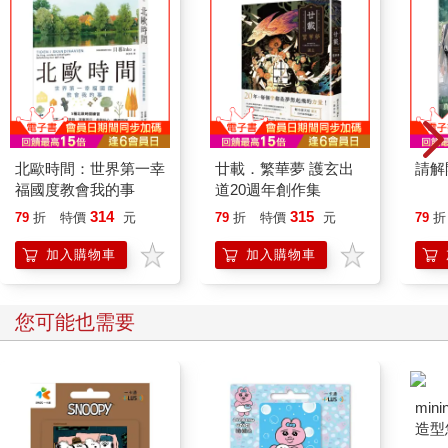
北歐時間：世界第一幸
廿載．繁華夢 護玄出
請解
福國度教會我的事
道20週年創作集
314
315
79
折
特價
元
79
折
特價
元
79
折
加入購物車
加入購物車
您可能也需要