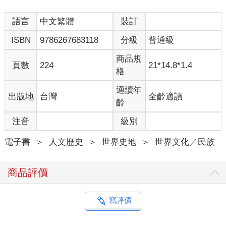
語言
中文繁體
裝訂
ISBN
9786267683118
分級
普通級
商品規
頁數
224
21*14.8*1.4
格
適讀年
出版地
台灣
全齡適讀
齡
注音
級別
電子書
＞
人文歷史
＞
世界史地
＞
世界文化／民族
商品評價
寫評價