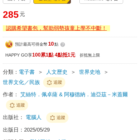
285
元
認購希望書包，幫助弱勢孩童上學不中斷！
10
預計最高可得金幣
點
?
100累1點 4點抵1元
HAPPY GO享
折抵無上限
分類：
電子書
＞
人文歷史
＞
世界史地
＞
世界文化／民族
追蹤
作者：
艾絲特．佩卓薩 & 阿穆德納．迪亞茲－米蓋爾
追蹤
出版社：
電腦人
追蹤
出版日：
2025/05/29