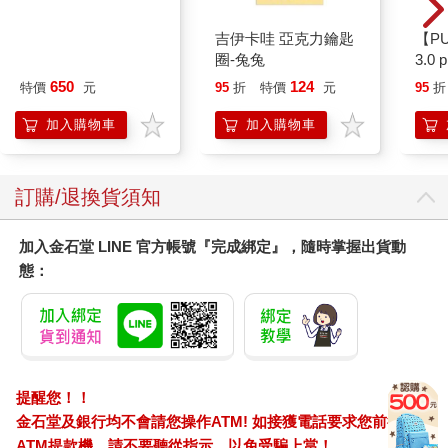
55－90吋大型通用壁
吉伊卡哇 亞克力鑰匙
【P
掛架 AW－05
圈-兔兔
3.0
黑 
650
124
特價
元
95
折
特價
元
95
折
加入購物車
加入購物車
訂購/退換貨須知
加入金石堂 LINE 官方帳號『完成綁定』，隨時掌握出貨動
態：
提醒您！！
金石堂及銀行均不會請您操作ATM! 如接獲電話要求您前往
ATM提款機，請不要聽從指示，以免受騙上當！