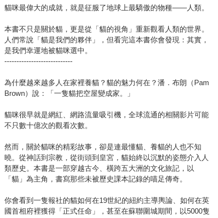
貓咪最偉大的成就，就是征服了地球上最驕傲的物種——人類。
本書不只是關於貓，更是從「貓的視角」重新觀看人類的世界。
人們常說「貓是我們的夥伴」，但看完這本書你會發現：其實，
是我們幸運地被貓咪選中。
----------------------------
為什麼越來越多人在家裡養貓？貓的魅力何在？潘．布朗（Pam
Brown）說：「一隻貓把空屋變成家。」
貓咪很早就是網紅、網路流量吸引機，全球流通的相關影片可能
不只數十億次的觀看次數。
然而，關於貓咪的精彩故事，卻是連最懂貓、養貓的人也不知
曉。從神話到宗教，從街頭到皇宮，貓始終以沉默的姿態介入人
類歷史。本書是一部穿越古今、橫跨五大洲的文化旅記，以
「貓」為主角，書寫那些未被歷史課本記錄的喵足傳奇。
你會看到一隻報社的貓如何在19世紀的紐約主導輿論、如何在英
國首相府裡獲得「正式任命」，甚至在蘇聯圍城期間，以5000隻