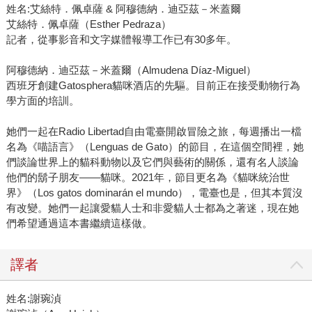
姓名:艾絲特．佩卓薩 & 阿穆德納．迪亞茲－米蓋爾
艾絲特．佩卓薩（Esther Pedraza）
記者，從事影音和文字媒體報導工作已有30多年。
阿穆德納．迪亞茲－米蓋爾（Almudena Díaz-Miguel）
西班牙創建Gatosphera貓咪酒店的先驅。目前正在接受動物行為
學方面的培訓。
她們一起在Radio Libertad自由電臺開啟冒險之旅，每週播出一檔
名為《喵語言》（Lenguas de Gato）的節目，在這個空間裡，她
們談論世界上的貓科動物以及它們與藝術的關係，還有名人談論
他們的鬍子朋友——貓咪。2021年，節目更名為《貓咪統治世
界》（Los gatos dominarán el mundo），電臺也是，但其本質沒
有改變。她們一起讓愛貓人士和非愛貓人士都為之著迷，現在她
們希望通過這本書繼續這樣做。
譯者
姓名:謝琬湞