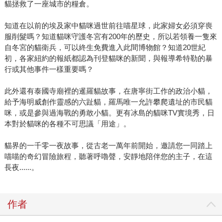
貓拯救了一座城市的糧倉。
知道在以前的埃及家中貓咪過世前往喵星球，此家婦女必須穿喪
服削髮嗎？知道貓咪守護冬宮有200年的歷史，所以若領養一隻來
自冬宮的貓衛兵，可以終生免費進入此間博物館？知道20世紀
初，各家紐約的報紙都認為刊登貓咪的新聞，與報導希特勒的暴
行或其他事件一樣重要嗎？
此外還有泰國寺廟裡的暹羅貓故事，在唐寧街工作的政治小貓，
給予海明威創作靈感的六趾貓，羅馬唯一允許攀爬遺址的市民貓
咪，或是參與過海戰的勇敢小貓。更有冰島的貓咪TV實境秀，日
本對於貓咪的各種不可思議「用途」。
貓界的一千零一夜故事，從古老一萬年前開始，邀請您一同踏上
喵喵的奇幻冒險旅程，聽著呼嚕聲，安靜地陪伴您的主子，在這
長夜......。
作者