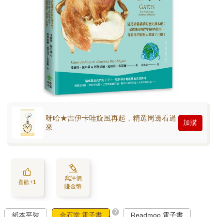
呀哈★吉伊卡哇旋風再起，精選周邊看過
加購
來
寫評價
喜歡+1
賺金幣
?
紙本平裝
金石堂 電子書
Readmoo 電子書