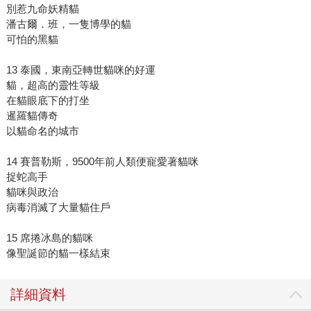
別惹九命妖精貓
潘古爾．班，一隻博學的貓
可怕的黑貓
13 泰國，東南亞轉世貓咪的好運
貓，超高的靈性等級
在貓眼底下的打坐
暹羅貓傳奇
以貓命名的城市
14 賽普勒斯，9500年前人類便寵愛著貓咪
捉蛇高手
貓咪與政治
病毒消滅了大量貓住戶
15 席捲冰島的貓咪
像聖誕節的貓一樣結束
詳細資料