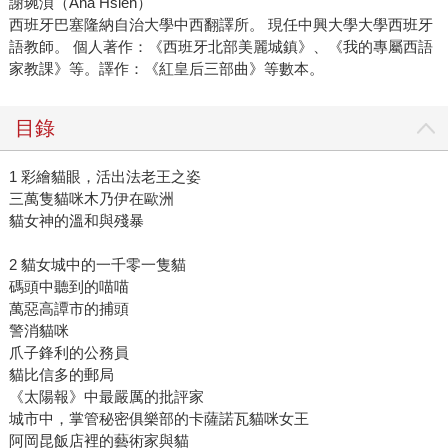
謝琬湞（Ana Hsieh）
西班牙巴塞隆納自治大學中西翻譯所。 現任中興大學大學西班牙
語教師。 個人著作：《西班牙北部美麗城鎮》、《我的專屬西語
家教課》等。譯作：《紅皇后三部曲》等數本。
目錄
1 彩繪貓眼，活出法老王之姿
三萬隻貓咪木乃伊在歐洲
貓女神的溫和與殘暴
2 貓女城中的一千零一隻貓
碼頭中聽到的喵喵
萬惡高譚市的捕頭
警消貓咪
爪子鋒利的公務員
貓比信多的郵局
《太陽報》中最嚴厲的批評家
城市中，掌管秘密俱樂部的卡薩諾瓦貓咪女王
阿岡昆飯店裡的藝術家與貓