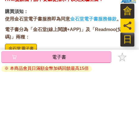
會
購買須知：
使用金石堂電子書服務即為同意
金石堂電子書服務條款
。
員
電子書分為「金石堂(線上閱讀+APP)」及「Readmoo(兌換
日
碼)」兩種：
電子書
將儲存於會員中心→電子書服務「我的e書櫃」，點選線上
閱讀直接開啟閱讀。
※ 本商品會員日滿額金幣加碼回饋最高15倍
線上閱讀：
建議使用Chrome、Microsoft Edge 有較佳的線上瀏覽效
果， iOS 16 或以上版本，Android 6.0 以上版本，建議裝
置有6GB以上的記憶體，至少有 30 MB以上的容量。
離線閱讀：
APP下載：
iOS
Android
安裝電子書APP後，請依照提示登入「會員中心」→「我
的E書櫃」→「電子書APP通行碼/載具管理」，取得通行
碼再登入下載您所購買的電子書。完成下載後，點選任一