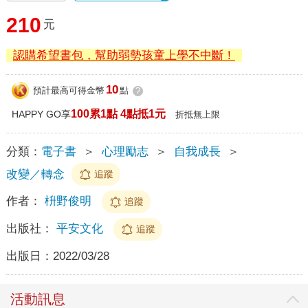
210
元
認購希望書包，幫助弱勢孩童上學不中斷！
10
預計最高可得金幣
點
?
100累1點 4點抵1元
HAPPY GO享
折抵無上限
分類：
電子書
＞
心理勵志
＞
自我成長
＞
改變／轉念
追蹤
作者：
枡野俊明
追蹤
出版社：
平安文化
追蹤
出版日：
2022/03/28
活動訊息