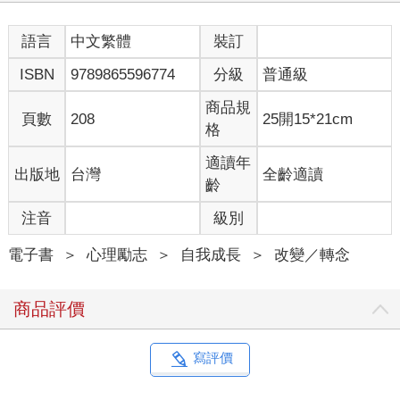
禪認為，每個人內心都有「菩薩」。
語言
中文繁體
裝訂
ISBN
9789865596774
分級
普通級
「菩薩」就是「自己原本清澈無比的心」。
商品規
自己帶著怎樣的使命來到這個世界？自己在這個世界必須完成什
頁數
208
25開15*21cm
格
麼使命？如果有一百個人，就會有一百種不同的作用。
適讀年
出版地
台灣
全齡適讀
思考這個問題很重要。無法藉由和他人比較得到這個問題的答
齡
案，也無法透過模仿他人找到答案，必須自己充分思考，才能夠
找到答案。
注音
級別
「這才是上天賦予我的使命」、「這才是我該走的人生之路」，
電子書
＞
心理勵志
＞
自我成長
＞
改變／轉念
當我們能夠產生這樣的確信時，才能夠發現自己真正的生命意義
和幸福。
商品評價
有一個成語叫做「自問自答」，就是問自己的心，由自己的心來
回答。這對人生是一件很重要的事。
寫評價
一個人在獨處的時候，才能夠自問自答。