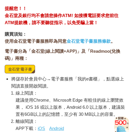
認為對方的性格有問題，對方說話不中聽，對方沒有為自己做什
麼……總之，都是對方的錯。
提醒您！！
只要有這種想法，就不可能建立良好的人際關係。
金石堂及銀行均不會請您操作ATM! 如接獲電話要求您前往
不要將焦點放在對方身上，而是要注視自己。
ATM提款機，請不要聽從指示，以免受騙上當！
首先要客觀認清自己，把自己分成四大部分。
第一，自己的哪些部分絕對無法改變，絕對無法讓步。
購買須知：
第二，如果想要改變，也不是不能改變，但盡可能不想改變的部
使用金石堂電子書服務即為同意
金石堂電子書服務條款
。
分。
電子書分為「金石堂(線上閱讀+APP)」及「Readmoo(兌換
第三，只要有心，就可以輕易改變的部分。
碼)」兩種：
第四，自己也認為改一改比較好的部分。
首先，正視自己的心情、想法和不自覺的行為，把自己分成這四
個部分。
這樣有助於客觀地判斷和對方之間的關係，如果想要改變和對方
將儲存於會員中心→電子書服務「我的e書櫃」，點選線上
之間的關係，請不要寄望於對方，而是要在自己身上尋求改變關
閱讀直接開啟閱讀。
係的契機。
線上閱讀：
既然已經發現了第三部分和第四部分，就要積極而努力地加以改
建議使用Chrome、Microsoft Edge 有較佳的線上瀏覽效
變，尤其是第四部分，不要固執，要立刻改變。
果， iOS 16 或以上版本，Android 6.0 以上版本，建議裝
但是，第一和第二部分不需要勉強自己改變，尤其是第一部分
置有6GB以上的記憶體，至少有 30 MB以上的容量。
「絕對無法改變的自己」，一旦輕易改變，就可能會迷失自己。
離線閱讀：
對於自己絕對無法讓步的底線，無論對方是誰，都不需要讓步。
APP下載：
iOS
Android
在公司時，有時候可能被迫改變重視的信念，但我認為即使是上