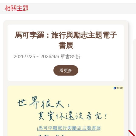
相關主題
我們誕生來到這個世界，和離開這個世界時都是一個人。即使是
雙胞胎或是三胞胎，也並不是同時誕生，無論再怎麼恩愛的夫
妻，都無法同年同月同日死。
馬可孛羅：旅行與勵志主題電子
由此可以了解，人本來就是一個人，一個人才是自然的樣子。
書展
一個人並不寂寞，也並不悲傷，而是理所當然、天經地義的事。
2026/7/25 ~ 2026/9/6 單書85折
正因為這樣，我們要珍惜一個人獨處的時間，珍惜獨自思考的時
間。
看更多
意識到每個人都是一個人，才能夠活出豐富的人生，為自己和他
人帶來幸福。
本書將焦點集中在「一個人」的意義，和「一個人」的美好上。
希望本書能夠協助各位讀者不要輕易受到世界的變化所影響，不
要受到他人的影響，踏實而穩健地邁向自己的人生。前言