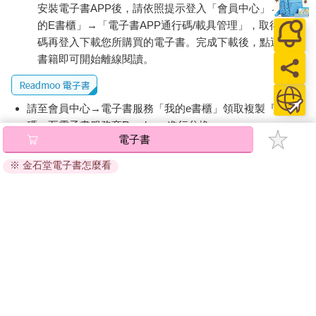
安裝電子書APP後，請依照提示登入「會員中心」→「我
司的命令，也不應該輕易服從。即使和上司發生衝突，也必須保
的E書櫃」→「電子書APP通行碼/載具管理」，取得通行
護自己所重視的信念。
即使對方是朋友，或是夫妻之間也一樣。
碼再登入下載您所購買的電子書。完成下載後，點選任一
任何人際關係都不需要勉強建立
書籍即可開始離線閱讀。
重要的是，必須了解對方也有自己的第一和第二的部分。
請至會員中心→電子書服務「我的e書櫃」領取複製『兌換
因此，必須尊重對方的第一和第二部分，如果無法做到這一點，
碼』至電子書服務商Readmoo進行兌換。
就不可能建立良好的關係。
電子書
退換貨須知：
不妨回顧一下自己至今為止的人際關係。好朋友、發自內心尊敬
※ 金石堂電子書怎麼看
的上司和同事，或是情人、夫妻，在這些關係中，最重要的是什
因版權保護，您在金石堂所購買的電子書僅能以金石堂專屬
麼？
的閱讀軟體開啟閱讀，無法以其他閱讀器或直接下載檔案。
最重要的就是相互尊重對方的第一部分。
依據「消費者保護法」第19條及行政院消費者保護處公告之
進一步而言，如果彼此的第一部分有決定性的差異，就不需要勉
「通訊交易解除權合理例外情事適用準則」，非以有形媒介
強來往。
提供之數位內容或一經提供即為完成之線上服務，經消費者
當然，沒有必要故意和對方發生衝突，可以保持適當的距離，只
事先同意始提供。（如：電子書、電子雜誌、下載版軟體、
維持表面的關係就好。
虛擬商品…等），
不受「網購服務需提供七日鑑賞期」的限
為人際關係煩惱的人，以及認為自己很不擅長人際關係的人，都
制
。為維護您的權益，建議您先使用「試閱」功能後再付款
有一個共同點，就是太想要和每個人都建立良好的關係，也就是
購買。
想要面面俱到、八面玲瓏。