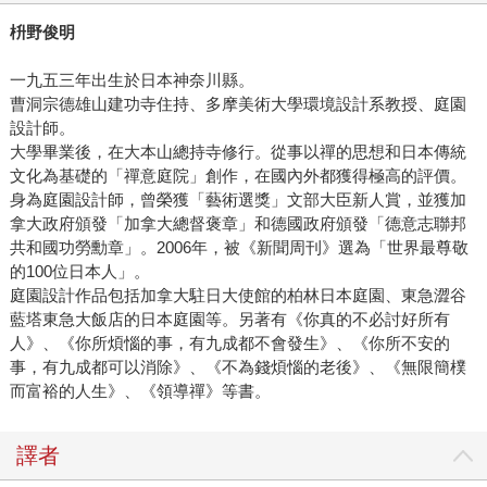
枡野俊明
一九五三年出生於日本神奈川縣。
曹洞宗德雄山建功寺住持、多摩美術大學環境設計系教授、庭園
設計師。
大學畢業後，在大本山總持寺修行。從事以禪的思想和日本傳統
文化為基礎的「禪意庭院」創作，在國內外都獲得極高的評價。
身為庭園設計師，曾榮獲「藝術選獎」文部大臣新人賞，並獲加
拿大政府頒發「加拿大總督褒章」和德國政府頒發「德意志聯邦
共和國功勞勳章」。2006年，被《新聞周刊》選為「世界最尊敬
的100位日本人」。
庭園設計作品包括加拿大駐日大使館的柏林日本庭園、東急澀谷
藍塔東急大飯店的日本庭園等。另著有《你真的不必討好所有
人》、《你所煩惱的事，有九成都不會發生》、《你所不安的
事，有九成都可以消除》、《不為錢煩惱的老後》、《無限簡樸
而富裕的人生》、《領導禪》等書。
譯者