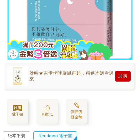
呀哈★吉伊卡哇旋風再起，精選周邊看過
加購
來
寫評價
電子書
喜歡+1
賺金幣
紙本平裝
Readmoo 電子書