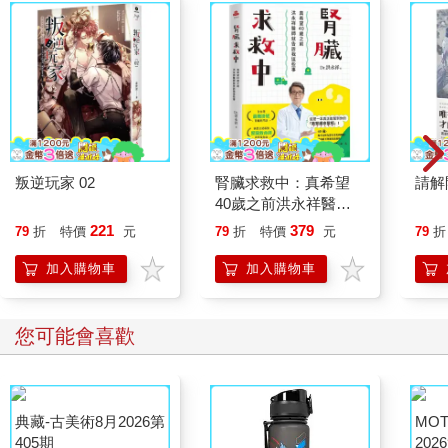
有一個成語叫做「自問自答」，就是問自己的心，由自己的心來
回答。這對人生是一件很重要的事。
一個人在獨處的時候，才能夠自問自答。
我們誕生來到這個世界，和離開這個世界時都是一個人。即使是
雙胞胎或是三胞胎，也並不是同時誕生，無論再怎麼恩愛的夫
妻，都無法同年同月同日死。
由此可以了解，人本來就是一個人，一個人才是自然的樣子。
一個人並不寂寞，也並不悲傷，而是理所當然、天經地義的事。
叛逆玩家 02
腎臟求救中：真希望
請解
正因為這樣，我們要珍惜一個人獨處的時間，珍惜獨自思考的時
40歲之前洪永祥醫師
間。
就告訴我這些事
221
379
79
折
特價
元
79
折
特價
元
79
折
意識到每個人都是一個人，才能夠活出豐富的人生，為自己和他
人帶來幸福。
加入購物車
加入購物車
本書將焦點集中在「一個人」的意義，和「一個人」的美好上。
希望本書能夠協助各位讀者不要輕易受到世界的變化所影響，不
要受到他人的影響，踏實而穩健地邁向自己的人生。
您可能會喜歡
一個人過日子的人際關係
在你的內心，