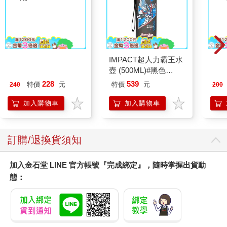
哪一個部分是絕對無法改變的？
這個世界上，
沒有任何一種關係
需要你改變自己的底線去維持。
了解自己的底線
典藏-古美術8月2026第
IMPACT超人力霸王水
MO
405期
壺 (500ML)#黑色
202
IMUTB01BK
人在降臨人世和離開這個世界時都是一個人。這是真理，但人活
228
539
特價
元
特價
元
240
200
在世上，絕對不可能一個人。
加入購物車
加入購物車
既然我們無法擺脫人際關係，當然要努力建立能夠帶來喜悅的關
係，而不是會帶來煩惱的關係。
良好的人際關係可以豐富人生。
但是，人的煩惱中，人際關係的煩惱占了大多數。
訂購/退換貨須知
因為我們往往會在意別人更甚於我們自己。
從第一次見面的時候開始，就開始將焦點放在對方身上。「不知
加入金石堂 LINE 官方帳號『完成綁定』，隨時掌握出貨動
道這個人是怎樣的人？」、「不知道個性怎麼樣？」、「不知道
態：
價值觀、興趣是否和我一樣」，甚至思考「不知道我會不會喜歡
這個人」，忘記了自己，將焦點都放在對方身上。
如果和那個人之間的關係不順利，就會立刻把責任歸咎於對方，