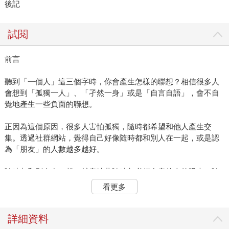
後記
試閱
前言
聽到「一個人」這三個字時，你會產生怎樣的聯想？相信很多人
會想到「孤獨一人」、「孑然一身」或是「自言自語」，會不自
覺地產生一些負面的聯想。
正因為這個原因，很多人害怕孤獨，隨時都希望和他人產生交
集。透過社群網站，覺得自己好像隨時都和別人在一起，或是認
為「朋友」的人數越多越好。
隨時都和別人在一起，就意味著隨時都必須在意他人的眼光，隨
時都把自己和別人進行比較。一旦習慣這種狀態，久而久之，就
看更多
會迷失真正的自己，進而迷失自己的人生。
禪語中有「主人公」這個名詞，這和電影或是電視中的「主角」
詳細資料
有點不太一樣，而是代表「自己原來的樣子」。