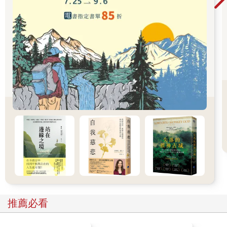
聽到「一個人」這三個字時，你會產生怎樣的聯想？相信很多人
會想到「孤獨一人」、「孑然一身」或是「自言自語」，會不自
覺地產生一些負面的聯想。
正因為這個原因，很多人害怕孤獨，隨時都希望和他人產生交
集。透過社群網站，覺得自己好像隨時都和別人在一起，或是認
為「朋友」的人數越多越好。
隨時都和別人在一起，就意味著隨時都必須在意他人的眼光，隨
時都把自己和別人進行比較。一旦習慣這種狀態，久而久之，就
會迷失真正的自己，進而迷失自己的人生。
禪語中有「主人公」這個名詞，這和電影或是電視中的「主角」
有點不太一樣，而是代表「自己原來的樣子」。
禪認為，每個人內心都有「菩薩」。
「菩薩」就是「自己原本清澈無比的心」。
自己帶著怎樣的使命來到這個世界？自己在這個世界必須完成什
麼使命？如果有一百個人，就會有一百種不同的作用。
思考這個問題很重要。無法藉由和他人比較得到這個問題的答
案，也無法透過模仿他人找到答案，必須自己充分思考，才能夠
找到答案。
推薦必看
「這才是上天賦予我的使命」、「這才是我該走的人生之路」，
當我們能夠產生這樣的確信時，才能夠發現自己真正的生命意義
和幸福。