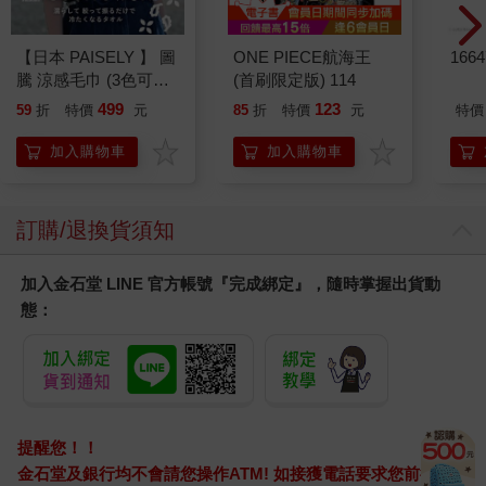
裝，住進裡頭。
她在附近農道的樹蔭下午睡時，生面孔的人類餵飯給她。
他們應該是從都市來的人類吧，看到野貓覺得稀奇，毫無「貓會
【日本 PAISELY 】 圖
ONE PIECE航海王
166
騰 涼感毛巾 (3色可選)
(首刷限定版) 114
在田裡拉屎、還會偷魚乾，是可惡的小偷」這種對附近農民來說
涼感毛巾 涼感巾 冰涼
是常識的認知。
499
123
59
折
特價
元
85
折
特價
元
特價
巾 日本涼感毛巾 運動
對野生動物來說，沒有比不花力氣就能吃到飯還更簡單、更確實
毛巾
的覓食方式了。對此，母親、哥哥和二姊都非常開心，說著明天
加入購物車
加入購物車
就一起去吧。我連忙阻止他們。
人總有一天會離開，會餵野貓的人也會輕易捨棄野貓。一時興起
就對動物百般疼愛、一覺得麻煩就毫不在乎地丟掉。每天的糧食
訂購/退換貨須知
要仰賴這樣的生物取得，實在是太危險了。我拚命說服他們。
但不只哥哥姊姊，就連母親都似乎對我說的話毫無概念。
加入金石堂 LINE 官方帳號『完成綁定』，隨時掌握出貨動
「不用再自己獵食，也不用挨餓了啊？」
態：
他們只想到眼前的事，完全無法理解我說的話。
這一刻我才終於明白。
他們全都是「第一世」。
他們完全不懂人是多麼三心二意的存在，這樣的生活不可能永遠
持續下去。如此難以置信的樂觀，在在顯示出他們對於與人類互
動，懂得比我要少得多。
提醒您！！
遲鈍、無知又愚昧。但聰慧如我心知肚明，就算吐露內心翻湧而
金石堂及銀行均不會請您操作ATM! 如接獲電話要求您前往