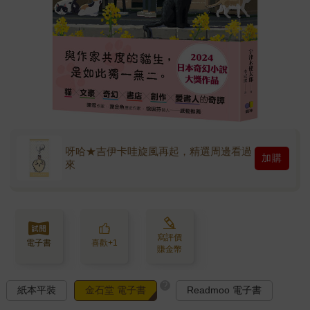
呀哈★吉伊卡哇旋風再起，精選周邊看過
加購
來
寫評價
電子書
喜歡+1
賺金幣
?
紙本平裝
金石堂 電子書
Readmoo 電子書