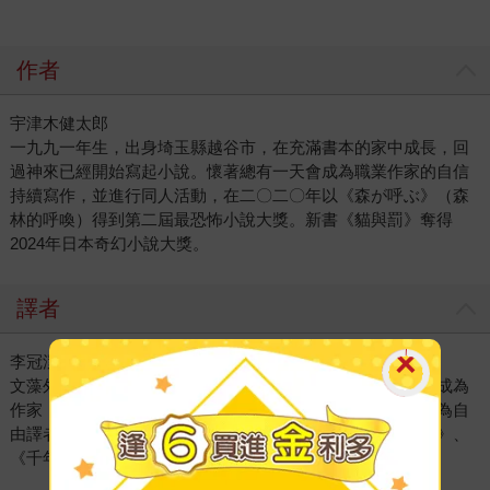
作者
宇津木健太郎
一九九一年生，出身埼玉縣越谷市，在充滿書本的家中成長，回
過神來已經開始寫起小說。懷著總有一天會成為職業作家的自信
持續寫作，並進行同人活動，在二〇二〇年以《森が呼ぶ》（森
林的呼喚）得到第二屆最恐怖小說大獎。新書《貓與罰》奪得
2024年日本奇幻小說大獎。
譯者
李冠潔
文藻外語學院畢業。追星追到技能樹亂長。曾經以為自己會成為
作家，最後長成了跟原先想像中不太一樣的文字工作者。現為自
由譯者，譯作多為日劇、綜藝節目。譯有《奪取天下的少女》、
《千年鬼》。