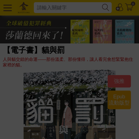
0
【電子書】貓與罰
人與貓交錯的命運——那份溫柔、那份懂得，讓人看完會想緊緊抱住
家裡的貓。
強推
Epub
流動版型