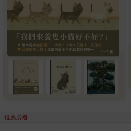
母親、兩個姊姊、一個哥哥，他們的毛色都是橘虎斑或棕虎斑。
唯有我是一身黑毛，連肉球都是黑的，母親對這樣同一的色彩十
分讚嘆。
「黑黝黝的真漂亮。」
大姊也這麼說。但對我來說，這毛色已經跟著我幾十年，一點感
覺也沒有。看我這麼冷淡，哥哥抱怨：「真是不可愛。」逕自舔
起了毛。
吸著母親的奶，過往的記憶慢慢復甦。每當回想起來，重複了一
次又一次、過去八世的記憶，再次烙印在腦中，我對他人的警戒
心就一層層加強。就連對原本該坦然交心的母親和兄姊也是。
即使如此，他們依然沒有棄我於不顧，還是對一點也不可愛的我
百般疼愛、照顧。觀察著他們，我茫然地想著──
母親對孩子傾注毫不保留的愛。這份不求回報、無條件的愛，或
許是不變的共識吧。這樣的愛養育孩子、帶來活下去的力量，傳
承到下一個世代。這確實是無私奉獻的行為，也是一種亙久的大
愛。但這真的是愛嗎？
愚蠢至極。持續到永恆的愛，最好是存在。這不過是同胎手足的
記號所誘發的義務性舉動罷了。
推薦必看
我迄今為止的每一條命幾乎都悽慘落幕，在我看來，真實的愛不
過就是虛妄的夢話。