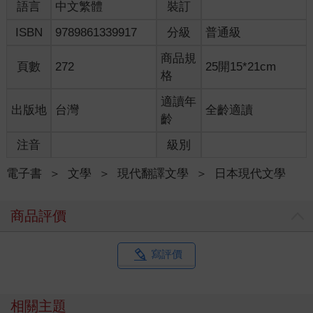
能越早得到真名越好，但以我的狀況而言，沒那麼容易。所以在
語言
中文繁體
裝訂
得到「第三世」的生命時，無論如何都希望那男人能為我取名。
ISBN
9789861339917
分級
普通級
但他實在是太漫不經心，都特地收留我了，卻把我丟給老婆照
顧。他跟老婆以外的家人說話時，要不是大發脾氣、就是滿不在
商品規
乎地說人壞話。
頁數
272
25開15*21cm
格
跟到這樣的飼主，我的「第三世」還是沒能得到名字就結束了。
到了「第四世」仍沒有名字，實在無法展現我的格調。
適讀年
出版地
台灣
全齡適讀
──沒辦法，我決定借用那男人的名字，自稱「金之助」。
齡
但之後我依然沒機會用到這個真名，下一條命、再下一條命，都
白白度過。再下一條命、以及再下一條，也一樣。
注音
級別
到了「第八世」，我終於領悟到活著是多麼空虛的事。
人類總是把「活著」想得太困難。大部分的動物只要吃頓飽飯、
電子書
＞
文學
＞
現代翻譯文學
＞
日本現代文學
睡個好覺就很幸福了。可以不用擔心飢餓、不用怕被吃掉地活
著，這樣就好了啊。
商品評價
但大部分的人類要不是說需要錢、再不然就是追求人生意義，還
真是不自量力。在他們之中不知有多少人為此所苦。
而絕大多數把遠大夢想掛在嘴邊的人，最終什麼也沒達成，就這
寫評價
麼死了。
夢想這種東西，根本就不該擁有。
遇見災厄時，無須反抗，只要順其自然，一切不過就是運氣。就
相關主題
算身邊多重要的傢伙死了，也與我毫無關聯──這麼想就輕鬆多