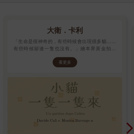
了，所謂達觀，不就是如此嗎？
那個男人也是因此染上心病的嗎？
我時不時回想，卻沒有答案。反正貓無法理解人類的想法。
就像人類也無法理解貓的想法。
大衛．卡利
「第九世」，最後的一條命。
「生命是很神奇的，有些時候會出現很多貓……
不管將會以多麼淒慘的死狀結束這一生，「第九世」真的是最後
有些時候卻連一隻也沒有。」繪本界黃金拍檔
了。我已經下定決心，不再對任何人抱持任何期待，只要漠然地
——大衛．卡利＆莫尼卡．巴倫可，溫馨療癒新
活完就好。
看更多
作！繼《作家和他的狗》後，再次聯手打造動人
對我如此消極的決心一無所知的母親，就像對待哥哥姊姊們一
故事！
樣，仔細舔舐我的身子，百般疼愛。
那是在神社緣廊底下，當時下著雨，帶著一絲寒意。我渾身發
抖，身子沒有淋濕，但一時間想不起前八世累積的知識與經驗，
那股寒意挑起了本能的恐懼。
母親像是要安撫我似的，持續舔著我的身子，姊姊和哥哥也總是
依偎在我身邊。不管降生於哪一世，這份無條件給予的溫暖與關
愛總是不變，但我也深切地明白，不久後就會失去這一切。所以
我並未向他們撒嬌，只是沉默地由著他們。聽著雨水打在土壤和
樹葉上的聲響，這天我很快就睡著了。
黑暗潮濕的神社緣廊下方，是我們一家子的安身之處。