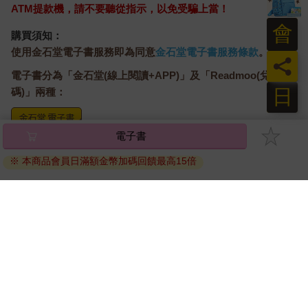
上的怒氣和厭惡，也留不住他們。
ATM提款機，請不要聽從指示，以免受騙上當！
自隔天起，我的家人白天都在會餵飯的人家附近度過。他們找我
會
一起去，我也堅持不肯，依然留在神社的緣廊下。
購買須知：
啊，又來了，又是這樣。
使用金石堂電子書服務即為同意
金石堂電子書服務條款
。
員
相信的人事物最終都會離開，也該放棄了吧。明明已經這麼告訴
電子書分為「金石堂(線上閱讀+APP)」及「Readmoo(兌換
自己無數次，內心深處還是隱約期待著，這次說不定不一樣。就
連到了「第九世」還是這樣。
日
碼)」兩種：
是無條件付出的親情導致？或是每當轉世，記憶就會被推向遺忘
的彼方造成的呢？再怎麼不甘心也無濟於事。
電子書
我依然自行獵捕蟲鳥，怠惰的家人則是每天來來去去，前往人類
將儲存於會員中心→電子書服務「我的e書櫃」，點選線上
的地方。
閱讀直接開啟閱讀。
※ 本商品會員日滿額金幣加碼回饋最高15倍
……就這樣，不知從哪天起，他們便不再回神社了。
線上閱讀：
到了夏末，我的個頭大了一圈，已經可以靠自己獵到足夠的食物
建議使用Chrome、Microsoft Edge 有較佳的線上瀏覽效
了，我的家人還是沒有回來。
果， iOS 16 或以上版本，Android 6.0 以上版本，建議裝
我不知道理由。雖然不知道，但很明顯是因為跟人類太過親近
置有6GB以上的記憶體，至少有 30 MB以上的容量。
了。
離線閱讀：
是被人收編了嗎？然後我被他們拋下了嗎？
APP下載：
iOS
Android
想這些也沒意義，我就只是窩在以夏天而言太過寒冷的緣廊下
安裝電子書APP後，請依照提示登入「會員中心」→「我
方，決心過著與孤獨共眠的日子。
我沒想過要被人類收編，也沒想過要去找家人。說穿了，到頭來
的E書櫃」→「電子書APP通行碼/載具管理」，取得通行
大家都得獨自活下去。依賴就輸了、相信就輸了。要是忘了這一
碼再登入下載您所購買的電子書。完成下載後，點選任一