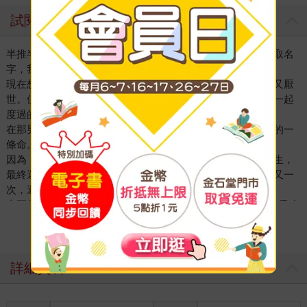
試閱
半推半就地讓我這隻無名貓待下的那個男人，最後沒有給我取名
字，我們的關係就這樣結束了。
現在想起，還是覺得他真是個怪人，性格倔強、情緒起伏大又厭
世。但即使如此，在我過去這八條命的漫長時光裡，跟那人一起
度過的日子，確實可說是最安穩幸福的。
在那男人身邊生活是我的「第三世」，是九條命當中很重要的一
條命。對我來說，「第三世」是最特別的回憶。
因為「第一世」和「第二世」，我都過得不怎麼樣。茍且求生，
最終還是死去，好不容易活了下來又突然死掉，就這樣一次又一
次，遲遲無法獲得「真名」。
真正的名字──對人類而言或許沒有影響，但是否擁有真名，靈魂
的價值全然不同，也可說是擁有了一種格調，彷彿獲得媲美仙人
看更多
的睿智、如王者般的威嚴。僅擁有一條命的其他生物，與我等貓
族最大的不同，就取決於真名。
若是本就不打算擁有真名，那也就罷了。但沒有真名的貓，只是
詳細資料
愚鈍無知的芸芸眾生，不管把九條命重複活幾次，都無法跳脫野
獸的範疇，不過就是可悲的靈魂。