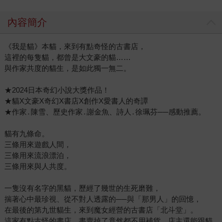
內容簡介
《我是貓》本貓，來到有點奇怪的古書店，
這裡的每隻貓，都曾是大文豪的貓……
與作家共度的貓生，是如此獨一無二。
★2024日本奇幻小說大獎作品！
★貓X文豪X奇幻X書店X創作X愛書人的奇譚
★作家․陳雪、歷史作家․謝金魚、詩人․徐珮芬──感動推薦。
貓有九條命。
三條用來遊戲人間，
三條用來流浪漂泊，
三條用來與人共度。
一隻沒有名字的黑貓，歷經了幾世的生死磨難，
揣著心中最珍視、從不對人透露的──與「那男人」的回憶，
在最後的第九世貓生，來到魔女經營的古書店「北斗堂」。
這家有點古怪的書店，書賣掉了竟然都不用補貨，店主還能跟貓