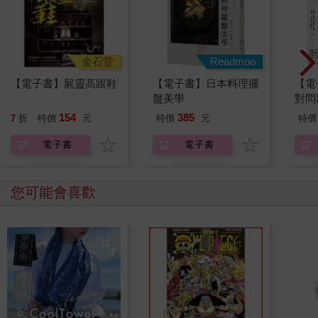
悅、地面燙得受不了，我們自然而然地在神社緣廊下度過白天，
傍晚到夜裡才外出尋找食物。
我們也差不多來到該戒掉母乳、開始吃固態食物的時期了。母親
開始在遊戲中教我們狩獵的方式。
金石堂
Readmoo
我畢竟有前八世的記憶和經驗，其實沒有什麼需要學的新知識。
【電子書】屍靈高跟鞋
【電子書】日本料理擺
【電
我不曉得母親和兄姊是第幾世，我們貓通常也不會特別去提，只
盤美學
對問
是感覺得出我的狩獵技巧比兄姊來得好。
邏輯
154
385
7
折
特價
元
特價
元
特價
只不過小貓的身軀實在精力旺盛，跟成貓的狀況不同，想下手輕
一些便太弱、想出點力則太大力，記憶和身體的動作總對不上。
電子書
電子書
為了找回感覺，再怎麼不樂意，我也只能陪著大家一起玩。
也不曉得姊姊們知不知道，她們從不曾對我多說什麼。看到母親
的尾巴拍動著，我無法壓抑本能地撲上前去、努力想用兩隻前腳
您可能會喜歡
抓住，而她們只是靜靜看著我度過這樣無意義的時光。有時我大
力拍打、啃咬，她們也只是用前腳輕輕把我撥開。
捕蟬、捕野鼠、喝河裡的水、有人靠近就逃跑躲起來，不得已要
到村子裡時，就得小心車子。
這樣理所當然的事終於成為習慣、內化為本能的時候，大姊在某
個傍晚散步回來，語帶興奮地說：
「跟你們說喔，我找到可以要到飯的地方了。」
她說隔壁山腳搬來一戶新的人家，將空了許多年的屋子重新改