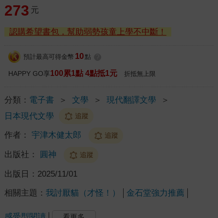
273
元
認購希望書包，幫助弱勢孩童上學不中斷！
10
預計最高可得金幣
點
?
100累1點 4點抵1元
HAPPY GO享
折抵無上限
分類：
電子書
＞
文學
＞
現代翻譯文學
＞
日本現代文學
追蹤
作者：
宇津木健太郎
追蹤
出版社：
圓神
追蹤
出版日：
2025/11/01
相關主題：
我討厭貓（才怪！）
金石堂強力推薦
感受型閱讀
看更多