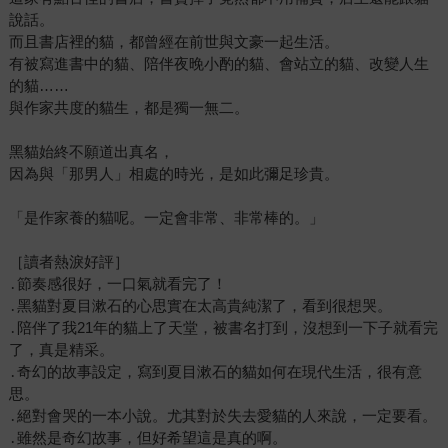
說話。
而且書店裡的貓，都曾經在前世與文豪一起生活。
有被寫進書中的貓、陪伴夜晚小酌的貓、會站立的貓、改變人生
的貓……
與作家共度的貓生，都是獨一無二。
黑貓始終不願道出真名，
因為與「那男人」相處的時光，是如此彌足珍貴。
「是作家養的貓呢。一定會非常、非常棒的。」
［讀者熱淚好評］
․節奏感很好，一口氣就看完了！
․黑貓對夏目漱石的心思實在太高貴純潔了，看到很想哭。
․陪伴了我21年的貓上了天堂，被書名打到，沒想到一下子就看完
了，真是精采。
․奇幻的故事設定，寫到夏目漱石的貓如何在現代生活，很有意
思。
․絕對會哭的一本小說。尤其對於失去愛貓的人來說，一定要看。
․雖然是奇幻故事，但好希望這是真的啊。