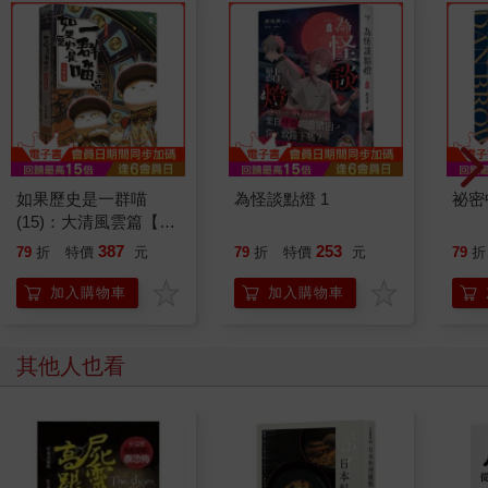
把無謂的事全都忘了、全部無視，才是生存的法則。從這一點來
說，我們貓族在求生上，比人類要來得聰明多了。
……所以我再也不打算受到誰的照顧了。
不要再管我了。
我已經受夠人類了。
我出生時，正是梅雨時節。
地點並不清楚，不過似乎是某個鄉下地方。從小山向下望，看得
見田園連綿的山間四散座落的民宅。這座神社建造在白天鮮少有
車輛通行的小山森林裡，罕有人煙。鬱鬱蔥蔥的茂林中，篩落的
如果歷史是一群喵
為怪談點燈 1
祕密
點點日光溫暖舒適，與從前住在東京時的喧囂與異臭無緣，這片
(15)：大清風雲篇【萌
大地充滿芳醇的土壤和水的氣味。
貓漫畫學歷史】
387
253
79
折
特價
元
79
折
特價
元
79
折
成為我們基地的神社，就是如此宜居的場所。只不過時時會有像
是神社管理員的男人過來，在我們頭頂上乒乒乓乓地打掃。他似
加入購物車
加入購物車
乎討厭所有動物，也包括貓。母親說，她曾經經過那男人家附
近，被他凶狠地追出來趕走。之後，母親就不斷地告誡我們「絕
對不能被他看到」。我想起從前虐待我的男人的樣貌，不禁渾身
其他人也看
發抖，一直遵照母親的忠告。
危險的地方、不能去的地方，我一面記住這樣的地點，以神社為
中心，在山裡與家人一起四處徘徊、尋找食物。這片陌生的土地
慢慢變成了我們的庭院。
就在這樣的習慣根深柢固的六月底，走在日光下會開始感到不