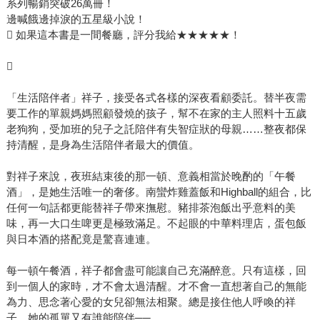
系列暢銷突破26萬冊！
邊喊餓邊掉淚的五星級小說！
 如果這本書是一間餐廳，評分我給★★★★★！

「生活陪伴者」祥子，接受各式各樣的深夜看顧委託。替半夜需
要工作的單親媽媽照顧發燒的孩子，幫不在家的主人照料十五歲
老狗狗，受加班的兒子之託陪伴有失智症狀的母親……整夜都保
持清醒，是身為生活陪伴者最大的價值。
對祥子來說，夜班結束後的那一頓、意義相當於晚酌的「午餐
酒」，是她生活唯一的奢侈。南蠻炸雞蓋飯和Highball的組合，比
任何一句話都更能替祥子帶來撫慰。豬排茶泡飯出乎意料的美
味，再一大口生啤更是極致滿足。不起眼的中華料理店，蛋包飯
與日本酒的搭配竟是驚喜連連。
每一頓午餐酒，祥子都會盡可能讓自己充滿醉意。只有這樣，回
到一個人的家時，才不會太過清醒。才不會一直想著自己的無能
為力、思念著心愛的女兒卻無法相聚。總是接住他人呼喚的祥
子，她的孤單又有誰能陪伴──