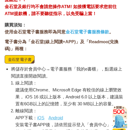
人直接感受到肉的美味。然後，這樣的美味和燒酎十分合拍。
金石堂及銀行均不會請您操作ATM! 如接獲電話要求您前往
──這個配啤酒也很好，但不夠強烈的酒類可能會被壓下去。
ATM提款機，請不要聽從指示，以免受騙上當！
接著祥子小心地撥開旁邊的肉，肉片下方鋪著一層薄薄的高麗菜
購買須知：
絲。她用筷子夾起菜絲和白飯包在肉片中。
使用金石堂電子書服務即為同意
金石堂電子書服務條款
。
──因為肉沒有太多調味，所以在白飯上淋醬汁啊。
偏甜的醬汁和牛肉及白飯也非常對味。
電子書分為「金石堂(線上閱讀+APP)」及「Readmoo(兌換
再一口，用肉包住飯放入口中後，接下來是喝一口燒酎。
碼)」兩種：
──這又是一個讚字。
如果吃魚時直接喝日本酒的話，有時候會感覺到一點點腥味，不
過生魚片的油脂和白飯的甜味可是天生一對，祥子這麼認為。
將儲存於會員中心→電子書服務「我的e書櫃」，點選線上
這時再加上酒，生魚＋白飯＋酒這樣的組合祥子也很喜歡。當它
閱讀直接開啟閱讀。
們在口中成為三位一體時，就能感受到幸福。妳這不是在說廢話
線上閱讀：
嗎？看看壽司不就知道了，也許會有人這麼說，但祥子很想反駁
壽司又是另一個議題。壽司用的醋飯和白飯可是完全不同的東
建議使用Chrome、Microsoft Edge 有較佳的線上瀏覽效
西。
果， iOS 16 或以上版本，Android 6.0 以上版本，建議裝
不只是生魚片，肉類也同樣適用這個原則。燒肉不能直接配啤
置有6GB以上的記憶體，至少有 30 MB以上的容量。
酒，而是要加上白飯一起入口才好吃。
離線閱讀：
──但是呢，還是沒有勇氣只吃白飯配酒啊。
APP下載：
iOS
Android
幸好有要求飯少，這樣即使和酒一起下肚也不至於太撐，是正確
安裝電子書APP後，請依照提示登入「會員中心」→「我
的選擇。