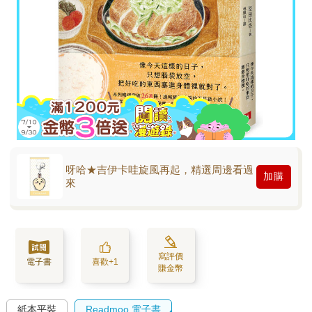
呀哈★吉伊卡哇旋風再起，精選周邊看過
加購
來
寫評價
電子書
喜歡+1
賺金幣
紙本平裝
Readmoo 電子書