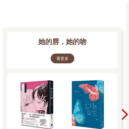
飲店，驗證了自己的想法沒錯，正這麼安下心來時，商家忽然急
遽減少。她又開始稍微不安了起來。
──這時候去剛才那間蕎麥麵店才是聰明的做法。而且最近的蕎麥
麵店也有提供不錯的日本酒和下酒菜。
才這麼想著，眼前便映入一間放著小小立牌的店家。肉蓋飯、牛
排沙拉、五種肉拼盤、漢堡排……上面寫滿了各種感覺很好吃的
她的唇，她的吻
品項。
看起來似乎是主打肉類的餐廳。瞄了一眼店內，隔著門玻璃看得
不是很清楚，不過隱約可見有吧檯座位。
看更多
──吃肉是不錯，但不知道有沒有酒……
有這麼多以肉為主的餐點，要是沒有酒的話也太哀傷。
稍微煩惱之後，祥子從口袋裡掏出手機。
這種時候就要立刻搜尋。在走進店家之前先查詢與食物相關的
APP對美食地圖小說的主角或是愛吃的美食通來說或許很失職，
但對祥子而言這可是重要的一餐飯一杯酒。因為不是美食通，所
以不依賴直覺，而是使用文明的利器。
──這樣啊，晚上會轉變成居酒屋風格。這樣的話就算是中午至少
也會有啤酒吧。
雖然不是很確定午餐時段是否提供酒精飲料，不過就這樣吧，祥
子推開門走進店內。