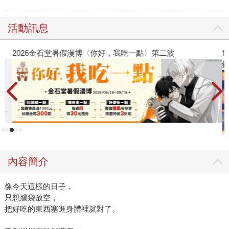
活動訊息
2026金石堂暑假漫博〈你好，我吃一點〉第二波
世
銀
內容簡介
像今天這樣的日子，
只想腦袋放空，
把好吃的東西塞進身體裡就對了。