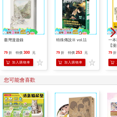
試沒喝過的味道吧。
「不好意思，這個叫番薯考的酒，可以喝冰的嗎？」
番薯考的下方寫著「按照江戶時代的文獻重現」的說明。多麼吸
引人的文宣呀。
「啊，好。」
對方露出有一點意外的表情，但馬上就點頭開始準備。
這種時候不會反問「咦？您現在要喝酒嗎？」也是在選擇午餐酒
臺灣漫遊錄
特殊傳說Ⅲ vol.11
一本
餐廳時的一項重點。
【漫
已經是成人了。祥子已經是成人了，有時候也是會從白天就開始
行動
300
253
79
折
特價
元
79
折
特價
元
79
折
喝酒，希望店家們都能明白這件事。
開關
「哎呀，有點倒太多了。」
「行
加入購物車
加入購物車
學方
祥子眼神對到自言自語的老闆娘，兩人自然地對彼此微笑。
咚，玻璃杯擺上吧檯。小巧的玻璃杯中是滿滿的「倒太多了」的
燒酎。冰塊使用帶有透明感的球形冰，在從窗外灑入的光線照射
您可能會喜歡
下閃閃發光。
啊啊。
呷了一口，祥子忍不住嘆息。
地瓜的香氣濃烈，是很紮實的燒酎。雖然不知道哪一部分會讓人
有江戶感，不過要說樸實無華大概也可以說是樸實無華。
「蓋飯馬上就好了。」