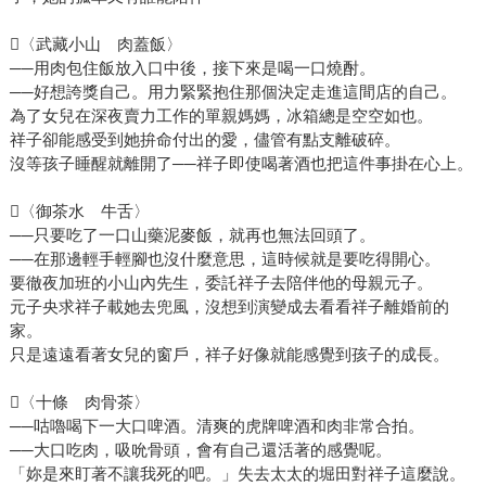
〈武藏小山 肉蓋飯〉
──用肉包住飯放入口中後，接下來是喝一口燒酎。
──好想誇獎自己。用力緊緊抱住那個決定走進這間店的自己。
為了女兒在深夜賣力工作的單親媽媽，冰箱總是空空如也。
祥子卻能感受到她拚命付出的愛，儘管有點支離破碎。
沒等孩子睡醒就離開了──祥子即使喝著酒也把這件事掛在心上。
〈御茶水 牛舌〉
──只要吃了一口山藥泥麥飯，就再也無法回頭了。
──在那邊輕手輕腳也沒什麼意思，這時候就是要吃得開心。
要徹夜加班的小山內先生，委託祥子去陪伴他的母親元子。
元子央求祥子載她去兜風，沒想到演變成去看看祥子離婚前的
家。
只是遠遠看著女兒的窗戶，祥子好像就能感覺到孩子的成長。
〈十條 肉骨茶〉
──咕嚕喝下一大口啤酒。清爽的虎牌啤酒和肉非常合拍。
──大口吃肉，吸吮骨頭，會有自己還活著的感覺呢。
「妳是來盯著不讓我死的吧。」失去太太的堀田對祥子這麼說。