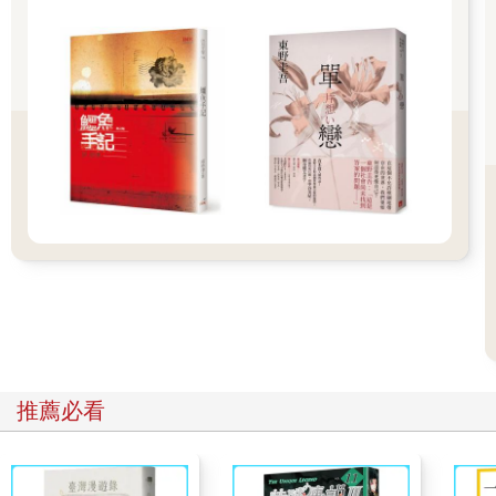
「歡迎光臨。」
正午前，剛開始營業不久的店裡，祥子是第一位客人。
櫃檯後方是老闆、看起來是他太太的中年女性，以及年輕女性三
人。祥子被帶到吧檯座位，她在最角落的好位置坐定。
看向牆上的菜單。
這是間擁有豐富肉類餐點的店，不過也沒有漏掉烤鯖魚等定食
類。
「請問這個肉蓋飯是什麼肉？」
「是牛肉，這是我們的招牌菜。」
中年女性活力充沛地回答。
「那就這個。飯要少一點。」
總之先點食物，其他的看狀況再說。
吧檯座位很多，也有兩張小型的桌子。
格局隱約給人一種酒吧或日式酒店的感覺。或許以前曾是那類的
店。
祥子在吧檯上發現小張的塑膠菜單。伊佐美、式根島燒酎、黑伊
佐錦……上面洋洋灑灑地列出一整排芋燒酎 名稱。
推薦必看
很好。她忍不住在吧檯下握拳小小歡呼了一下。
牛肉蓋飯的話應該也很適合配啤酒，而且祥子也非常喜歡啤酒，
不過現在她想要以芋燒酎來搭配滿滿的肉。
伊佐美和式根島燒酎都很好。但難得有這麼多種類，就來冒險試