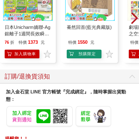
味噌湯和小菜盤先送上來。小菜盤裡盛裝著成堆的醬菜、滷海
帶，及小塊的涼拌豆腐。
──有這些當下酒菜真是太棒了。
正當她品嘗著味道淡雅的滷海帶配酒時，肉蓋飯上桌了。
日本Unicharm嬌聯-Ag
驀然回首(藍光典藏版)
劇場版
──哇哇哇哇哇。
銀離子1週間長效瞬吸
之空
祥子拚命地克制自己不喊出聲。
乾爽寵物消臭大師貓尿
樂部 
1373
1550
76
折
特價
元
特價
元
特價
盛開的花。切成薄片的牛肉密密麻麻地鋪在碗公上，像是開出了
墊20片/袋(大容量吸水
Par
一朵玫瑰。上面毫不手軟地撒滿蒜泥及黑胡椒。
防滲漏貓尿布/可觀察
加入購物車
預購限定
「飯幫妳裝少一點了喔。」
尿色貓潔墊補充包/本
這樣不僅可以和白飯一起吃，還夠當成下酒菜。肉的分量就是多
品不含貓砂盆)
成這樣。
訂購/退換貨須知
雖說是牛肉，但並不是粉紅色的烤牛肉蓋飯那樣的東西，而是只
有表面稍微炙燒過的玫瑰色生牛肉。
首先從正中央撒滿黑胡椒的那一片下手，放入口中，喝下芋燒
加入金石堂 LINE 官方帳號『完成綁定』，隨時掌握出貨動
酎。
態：
「啊啊。」
這次再也忍不住了，祥子無法克制地發出聲音。
──好想誇獎自己。用力緊緊抱住那個十來分鐘前決定走進這裡的
自己。
烤牛肉蓋飯，祥子知道這個品項在街頭巷尾捲起了一股小旋風，
提醒您！！
而且她也並不討厭，但是咀嚼時富有紮實口感的生牛肉，則能讓