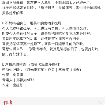
堀田不辦葬禮，骨灰也不入墓地，不想承認太太已經死了。
祥子想起媽媽過世時，「維持日常」是最痛苦，卻也是最能讓她
振作起來的事。
 不想獨活的心，用美味的食物來撫慰
今天也覺得很孤單。今天也沒有力氣。今天也很想念你。
即使今天是這樣的日子，還是想把好吃的食物填進身體裡。
還是想牢記當下的甜蜜，即使現實的痛苦不會消失。
還要把悲傷寂寞一起嚥下，來換一口繼續往前的呼吸。
還想告訴自己──你還活著唷。就算是這樣的日子，也要好好吃
飯，好好活下去。
 意猶未盡推薦 （依姓名筆畫序排列）
諮商心理師．《時光洗衣舖》作者｜李家雯（海蒂）
作家｜劉書甫
音樂人｜鄧福如AFÜ
作家｜盧建彰
作者