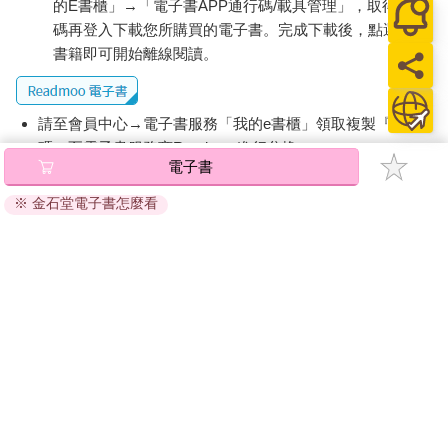
的E書櫃」→「電子書APP通行碼/載具管理」，取得通行
午餐時間一到，來用餐的上班族一個接一個走進店內。大家幾乎
碼再登入下載您所購買的電子書。完成下載後，點選任一
都是點肉蓋飯。
書籍即可開始離線閱讀。
看他們豪邁的吃相令人心情愉悅。
──大家都很努力工作呢。而我卻在他們旁邊大白天就開始喝酒。
祥子感覺到酒精慢慢地擴散至頭腦。
請至會員中心→電子書服務「我的e書櫃」領取複製『兌換
太好了是祥祥。
碼』至電子書服務商Readmoo進行兌換。
電子書
昨晚突然接到緊急聯絡電話，趕到新宿的托兒所去接小孩時，三
退換貨須知：
歲的橫井華繪妹妹一臉愛睏地這麼說。
※ 金石堂電子書怎麼看
因版權保護，您在金石堂所購買的電子書僅能以金石堂專屬
二十四小時營業的托兒所裡，教保員們都已經認識祥子了，他們
的閱讀軟體開啟閱讀，無法以其他閱讀器或直接下載檔案。
對被抱在懷中的她說：「太好了呢，小華，祥祥來接妳了喔。」
依據「消費者保護法」第19條及行政院消費者保護處公告之
「她有一點發燒，晚餐都吐出來了。目前先讓她喝了兒童感冒糖
「通訊交易解除權合理例外情事適用準則」，非以有形媒介
漿。」
接手抱過來的華繪又熱又輕，不過卻是很重大的責任。
提供之數位內容或一經提供即為完成之線上服務，經消費者
華繪的媽媽在托兒所附近的酒店工作，她是單親媽媽，不過祥子
事先同意始提供。（如：電子書、電子雜誌、下載版軟體、
沒有問過背後的故事。只是當華繪發燒，或是哭鬧不停沒辦法寄
虛擬商品…等），
不受「網購服務需提供七日鑑賞期」的限
放在托兒所，但又沒有其他人可以拜託時，她會聯絡祥子，正確
制
。為維護您的權益，建議您先使用「試閱」功能後再付款
來說是聯絡「中野後援本舖」。
購買。
工作內容是從新宿抱著華繪搭計程車，帶她回位於目黑區與品川
區交界的社區大樓住家中。