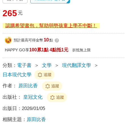
265
元
認購希望書包，幫助弱勢孩童上學不中斷！
10
預計最高可得金幣
點
?
100累1點 4點抵1元
HAPPY GO享
折抵無上限
分類：
電子書
＞
文學
＞
現代翻譯文學
＞
日本現代文學
追蹤
作者：
原田比香
追蹤
出版社：
皇冠文化
追蹤
出版日：
2026/01/05
相關主題：
原田比香