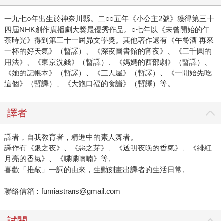
一九七○年出生於神奈川縣。二○○五年《小公主2號》獲得第三十
四屆NHK創作廣播劇大獎最優秀作品。○七年以《未曾開始的午
茶時光》得到第三十一屆昴文學獎。其他著作還有《午餐酒 再來
一杯的好天氣》（暫譯）、《深夜圖書館的宵夜》、《三千圓的
用法》、《東京洗錢》（暫譯）、《媽媽的西部劇》（暫譯）、
《她的記帳本》（暫譯）、《三人屋》（暫譯）、《一開始先吃
這個》（暫譯）、《大飽口福的食譜》（暫譯）等。
譯者
譯者，自我教育者，精進中的素人舞者。
譯作有《銀之夜》、《惡之芽》、《透明夜晚的香氣》、《緋紅
月亮的香氣》、《喋喋喃喃》等。
喜歡「推敲」一詞的由來，生動刻畫出譯者的生活日常。
聯絡信箱：fumiastrans@gmail.com
試閱