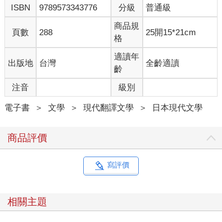
ISBN
9789573343776
分級
普通級
吧。
──看起來這裡是個經濟滿寬裕的地區呢。
商品規
祥子輕輕吁了口氣點頭。
頁數
288
25開15*21cm
格
──感覺是有美食和美酒的地方。
然而，或許是因為有太多商店和餐廳了，反而令人眼花撩亂，一
適讀年
出版地
台灣
全齡適讀
回神，才發現自己已經走到車站前的圓環了。眼前是小巧的車站
齡
建築，裡面應該也會有餐廳。
──是該進去車站看看呢，還是該返回那個拱廊商店街呢……
注音
級別
嗯──
讓人猶豫得忍不住出聲沉吟呢。
電子書
＞
文學
＞
現代翻譯文學
＞
日本現代文學
最後，祥子兩者都不選，而是決定刻意繞到車站後方去探索。
──這樣的地區，即使是遠離商店街的地方應該也會有不錯的店才
商品評價
是。
犬森祥子在挑選午餐的店家時有個明確的標準。
就是那間店適不適合喝酒。
寫評價
對從事夜班工作的她來說，午餐是一天的最後一餐。她幾乎不吃
早餐，而工作前則是簡單吃一點，工作結束後才享用豐盛的午
餐，基本上是一天兩餐。這樣的話就會想要喝幾杯酒，放鬆身心
相關主題
之後再回家睡覺。
沿著車站後方街道走一段路後，出現簡單裝潢過的蕎麥麵店等餐