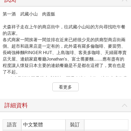
第一酒 武藏小山 肉蓋飯
犬森祥子走在上午的商店街中，往武藏小山站的方向尋找吃午餐
的店家。
各式商家一間挨著一間並排在近來已經很少見的拱廊型商店街兩
側。超市和蔬果店是一定有的，此外還有羅多倫咖啡、麥當勞、
長崎強棒麵RINGER HUT、上島珈琲、客美多咖啡、天婦羅專賣
店天屋、連鎖家庭餐廳Jonathan's、富士蕎麥麵……應有盡有的
程度讓人懷疑日本主要的連鎖餐廳是不是都在這裡了，實在也是
了不起。
──令人驚訝的不是拱廊式設計，而是在這個時代，這條商店街竟
然不見處處拉下鐵門倒閉的蕭條景象。
看更多
不只是店家。今天是平日，但人流卻來來去去。當然其中多數是
老人家，不過光是有這麼多人就已經很厲害了。
商店街到處都還有分支巷弄，沿路也都是成排的店家。
詳細資料
不光是常設店舖，也還有好幾個給臨時商家用的空間，每一間都
因物產展或販賣山珍海味而門庭若市。快速掃過幾眼，雖然稱不
上超高級，不過也絕非等閒的商品吸引了眾多人潮。他們大概是
語言
中文繁體
裝訂
平常不會亂花錢，出手也不闊綽，但是很願意投資在美食上的人