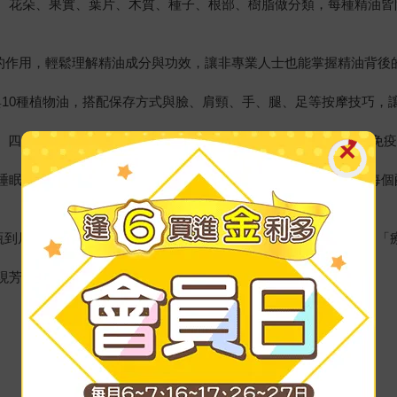
草本、花朵、果實、葉片、木質、種子、根部、樹脂做分類，每種精油
基的作用，輕鬆理解精油成分與功效，讓非專業人士也能掌握精油背後
露與10種植物油，搭配保存方式與臉、肩頸、手、腿、足等按摩技巧
理、四季保健、旅遊照護 等面向。提供助眠、舒壓、抗焦慮、提升免
題：睡眠、焦慮、肌肉痠痛、皮膚乾癢、呼吸道保養、腸胃不適等。每
香氛瓶到居家清潔用品，提供簡單步驟與配方，讓您能親手製作，享受
呈現芳療的多元面貌，能快速查找、靈活運用。