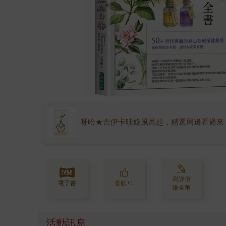
呀哈★吉伊卡哇旋風再起，精選周邊看過來
寫評價
電子書
喜歡+1
賺金幣
活動訊息