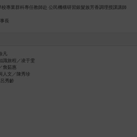
等學校專業群科專任教師赴 公民機構研習銀髮族芳香調理授課講師
理事長
徐凡
知識旅程／凌于雯
福／詹茹惠
學與人文／陳秀珍
／呂秀齡