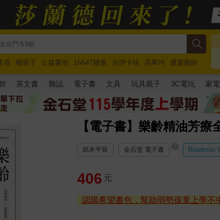
圭吾
楊双子
公益書包
16647續集
吉伊卡哇
高希均
通靈藥師
路邊攤新作
馬斯克
玩具總動員5
超慢跑
館
英文書
雜誌
電子書
文具
玩具親子
3C電玩
家
【電子書】樂齡精油芳療
?
紙本平裝
金石堂 電子書
Readmoo
406
元
認購希望書包，幫助弱勢孩童上學不