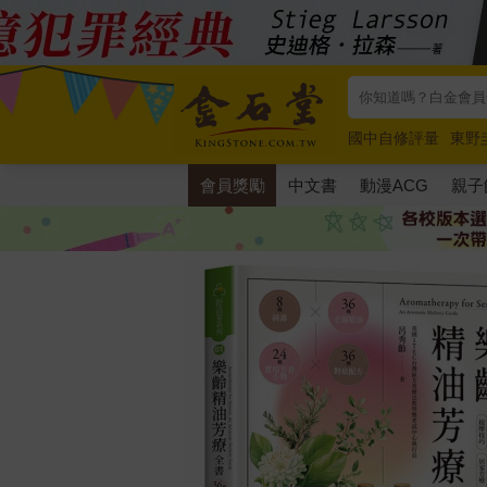
國中自修評量
東野
唯紅花綻放
奧德賽
會員獎勵
中文書
動漫ACG
親子