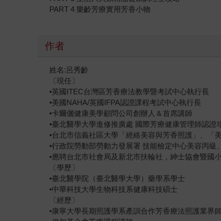
PART 4 樂齡芳療實用芳香小物
作者
姓名:呂秀齡
〔現任〕
•英國ITEC台灣區芳香療法教學暨考試中心執行長
•美國NAHA/英國IFPA認證課程考試中心執行長
•卡爾儷健康美學顧問公司創辦人＆首席講師
•臺北醫學大學進修推廣處 國際芳療健康管理師認證培
•台北市信義社區大學「經絡美容與芳香照護」、「美
•行政院勞動部勞動力發展署 技能檢定中心美容丙級
•應聘台北市社會局及新北市扶輪社，紳士協會暨國
〔學歷〕
•臺北醫學院（臺北醫學大學）藥學系學士
•中華科技大學生物科技系健康科技碩士
〔經歷〕
•康寧大學長期照護學系產訓合作芳香療法照護業界