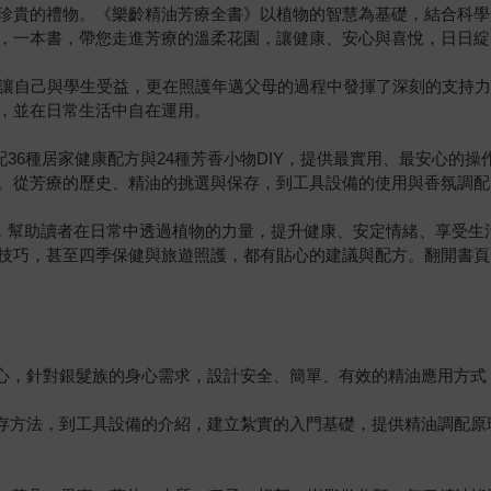
珍貴的禮物。《樂齡精油芳療全書》以植物的智慧為基礎，結合科學
，一本書，帶您走進芳療的溫柔花園，讓健康、安心與喜悅，日日綻
僅讓自己與學生受益，更在照護年邁父母的過程中發揮了深刻的支持力
，並在日常生活中自在運用。
搭配36種居家健康配方與24種芳香小物DIY，提供最實用、最安心
。從芳療的歷史、精油的挑選與保存，到工具設備的使用與香氛調配
作，幫助讀者在日常中透過植物的力量，提升健康、安定情緒、享受
技巧，甚至四季保健與旅遊照護，都有貼心的建議與配方。翻開書頁
核心，針對銀髮族的身心需求，設計安全、簡單、有效的精油應用方式
保存方法，到工具設備的介紹，建立紮實的入門基礎，提供精油調配