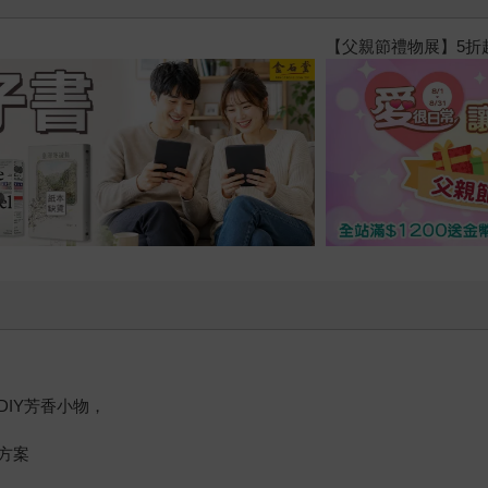
春光ｘ奇幻基地｜全書系展
IY芳香小物，
方案