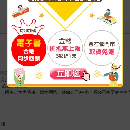
訓班授課講師（2003年迄今）
容實務DIY」講師
、乙級監評委員
小、國中、大專院校、婦女團體、外商公司/中小企業公司福委會等各
師訓