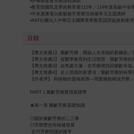
•伊甸基金會芳療課程講師
•教育部國民及學前教育署112年／114年度高級中
•中央廣播電台銀髮族芳香療法保健單元主題講師
•AAT社團法人中華亞太國際美學教育認證協會創會
目錄
【專文推薦1】 樂齡芳療，開啟人生幸福的新鑰匙／
【專文推薦2】 從醫學教育到生活智慧：樂齡芳療的
【專文推薦3】 自然處方箋：在芳療裡找回樂齡幸
【專文推薦4】 全人照護的新選項：樂齡芳療的科
【作者序】 與植物的靈魂相遇—用愛擁抱精油芳療
PART 1 樂齡芳療實用基礎學
★第一章 樂齡芳療基礎知識
◎關於樂齡芳療的二三事
◎芳療歷史與保健發展
˙近代芳療照護的推手