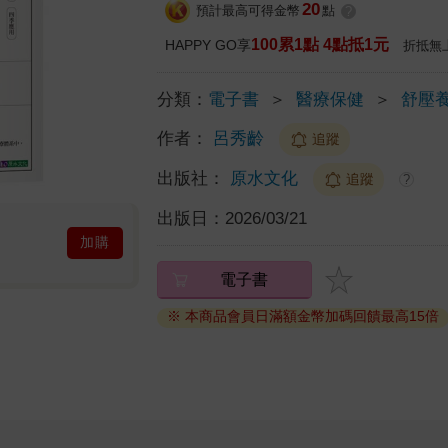
20
預計最高可得金幣
點
?
100累1點 4點抵1元
HAPPY GO享
折抵無
分類：
電子書
＞
醫療保健
＞
舒壓
作者：
呂秀齡
追蹤
出版社：
原水文化
追蹤
?
出版日：
2026/03/21
加購
電子書
※ 本商品會員日滿額金幣加碼回饋最高15倍