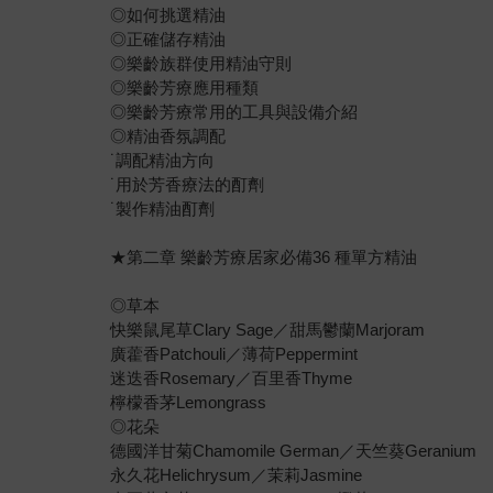
◎如何挑選精油
◎正確儲存精油
◎樂齡族群使用精油守則
◎樂齡芳療應用種類
◎樂齡芳療常用的工具與設備介紹
◎精油香氛調配
˙調配精油方向
˙用於芳香療法的酊劑
˙製作精油酊劑
★第二章 樂齡芳療居家必備36 種單方精油
◎草本
快樂鼠尾草Clary Sage／甜馬鬱蘭Marjoram
廣藿香Patchouli／薄荷Peppermint
迷迭香Rosemary／百里香Thyme
檸檬香茅Lemongrass
◎花朵
德國洋甘菊Chamomile German／天竺葵Geranium
永久花Helichrysum／茉莉Jasmine