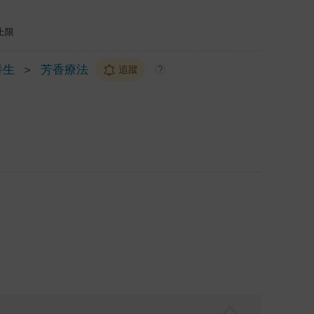
上限
養生
＞
芳香療法
追蹤
?