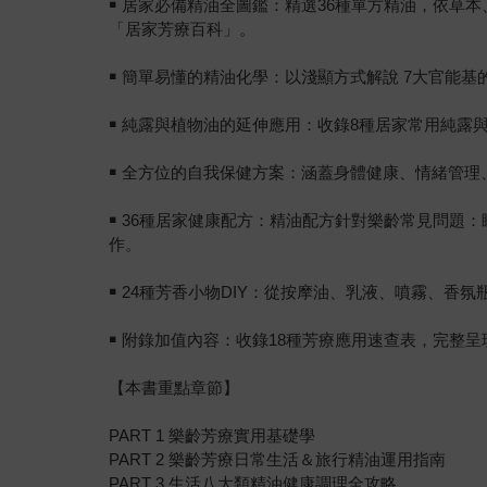
￭ 居家必備精油全圖鑑：精選36種單方精油，依
「居家芳療百科」。
￭ 簡單易懂的精油化學：以淺顯方式解說 7大官能
￭ 純露與植物油的延伸應用：收錄8種居家常用純
￭ 全方位的自我保健方案：涵蓋身體健康、情緒管
￭ 36種居家健康配方：精油配方針對樂齡常見問
作。
￭ 24種芳香小物DIY：從按摩油、乳液、噴霧、
￭ 附錄加值內容：收錄18種芳療應用速查表，完整
【本書重點章節】
PART 1 樂齡芳療實用基礎學
PART 2 樂齡芳療日常生活＆旅行精油運用指南
PART 3 生活八大類精油健康調理全攻略