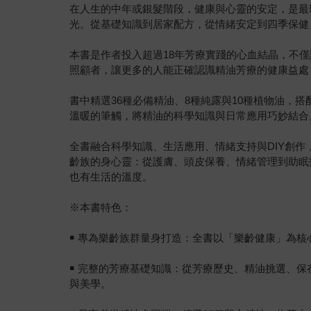
在人生的中年或銀髮階段，健康與心靈的安定，是最
光。從基礎知識到居家配方，從情緒安定到四季保健
本書是作者投入超過18年芳療實踐的心血結晶，不
照顧者，讓更多的人能正確認識精油芳療的健康益處
書中精選36種必備精油、8種純露與10種植物油，
溫暖的筆觸，將精油的科學知識與日常應用巧妙結合
全書融合科學知識、生活應用、情緒支持與DIY創
齡族的身心靈：從護膚、頭皮保養、情緒管理到助眠
也有生活的溫度。
※本書特色：
￭ 專為樂齡族群量身打造：全書以「樂齡健康」為
￭ 完整的芳療基礎知識：從芳療歷史、精油挑選、
與美學。