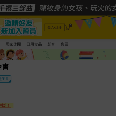
0
登入/註冊
電
居家休閒
日用食品
影音
售票
全書
 電子書
中斷！