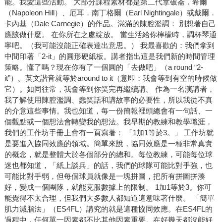
能。我愛這些活動。 大部分課程素材都是第二代拿破崙．希爾
（Napoleon Hill）、厄耳．南丁格爾（Earl Nightingale）或戴爾．
卡內基（Dale Carnegie）的作品。滿滿的陳腔濫調： 別想著自己
應該做什麼。 在你所在之處綻放。 當生活給你檸檬時，調杯琴通
寧吧。（我可能沒能正確表達出意思。） 我最喜歡的：我們拿到
中間印著「2-it」的圓形硬紙板。講者指出這是我們新的時間管理
策略。懂了嗎？現在你有了一個圓的「去做吧」（a round “2-
it”）。英文諧音就等於around to it（意即：我會等到有空的時候做
它）。如同往常，我會等到你笑完再繼續講。 作為一名演講者，
我了解使用陳腔濫調、蠢笑話和講故事的必要性，所以我從不真
的介意這些事情。我也知道，每一份簡報裡頭總會有一句話、一
個觀點或一個想法會轉變我的想法。我早期的教練和教學職涯，
我們的工作坊手冊上會有一頁寫著： 「1加1等於3。」 工作坊就
是要進入協同效應的領域。簡單來說，協同效應是一種非常真實
的概念，就是整體大於各個部分的總和。每位教練，可能每位球
迷也都知道，「紙上談兵」的話，我們的球隊可能比對手強，也
可能比對手弱，但每個球員就像是一塊拼圖，把所有拼圖拼湊
好，變成一個團隊，就能克服數據上的限制。 1加1等於3。你可
能覺得不太合理，但我們大多數人都知道這意味著什麼。 「簡單
肌力減脂法」（ES4FL）講究的就是這種協同效應。在ES4FL的
過程中，任何單一因素都不比其他因素重要。在好幾天都沒能好