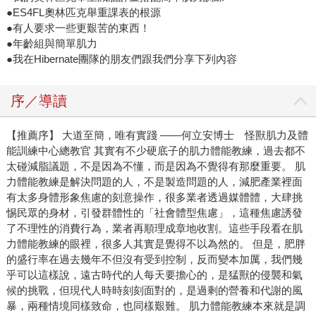
●ES4FL奧林匹克舉重課表的根源
●有人要求一些更艱苦的東西！
●年齡組與簡單肌力
●我在Hibernate團隊的朋友們跟我們分享下列內容
序／導讀
【推薦序】 大道至簡，唯有實踐 ——何立安博士 怪獸肌力及體
能訓練中心總教官 其實有不少硬底子的肌力體能教練，過去都不
太碰減脂議題，不是因為不懂，而是因為不覺得有那麼重要。 肌
力體能教練是解決問題的人，不是製造問題的人，減肥產業裡面
有太多身體形象焦慮的刻意操作，很多業者透過媒體體，大肆挑
惕民眾的身材，引發群體性的「社會體型焦慮」，這種焦慮誘發
了不理性的消費行為，業者再順理成章地收割。這些手段看在肌
力體能教練的眼裡，很多人其實是覺得不以為然的。 但是，肥胖
的盛行率在過去幾年不但沒有受到控制，反而變本加厲，我們幾
乎可以這樣說，遠古時代的人每天要擔心的，是猛獸的侵襲和氣
候的挑戰，但現代人時時刻刻面對的，是過剩的營養和代謝的風
暴，兩種情境同樣致命，也同樣艱難。 肌力體能教練本來就是調