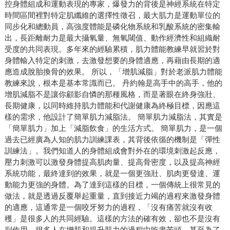
控身體組成和運動表現的專家，爆發力的背後是神經系統在特定
時間區間裡對特定肌纖維的選擇性徵召，最大肌力是運動單位的
同步化和總動員，高強度體能是磷化物系統和乳酸系統的密集輸
出，長距離耐力是最大攝氧量、無氧閾值、動作經濟性和組織耐
受度的共同表現。多年來的經驗累積，肌力體能教練早就習於對
身體輸入特定的刺激，去激發想要的身體適應，再藉由長期的適
應造成脫胎換骨的效果。 所以，「增肌減脂」對於老派肌力體能
教練來說，根本是基本常識而已。 丹約翰是高手中的高手，他的
增肌減脂不是讓你顧影自憐的那種風格，而是著眼在終身強壯、
長期健康，以同時維持肌力體能和代謝健康為終極目標，因應這
樣的需求，他設計了簡單肌力減脂法。 簡單肌力減脂法，其實是
「簡單肌力」加上「減脂飲食」的生活方式。 簡單肌力，是一個
過去已經廣為人知的肌力訓練課表，其背後依循的機制是「彈性
訓練法」。我們知道人的身體組成會對外在的環境刺激起反應，
壓力刺激可以激發身體提高肌肉量、提高骨密度，以及提高神經
系統功能，最終達到的效果，就是一個更強壯、肌肉更發達、運
動能力更強的身體。為了達到這樣的目標，一個傳統上很常見的
做法，就是透過反覆舉起重量，直到接近力竭的過程來激發身體
的適應，這通常是一個咬牙努力的過程，「沒有痛苦就沒有收
穫」是很多人的共同經驗。這樣的方法的確有效，卻也不是沒有
副作用，很多人在增肌和提升肌力的過程中吃盡苦頭，甚至為了