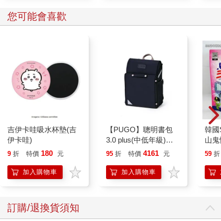
和高強度訓練同時進行，讓遊離脂肪酸活躍起來，然後去走路，
您可能會喜歡
這樣就能燒掉這些脂肪酸。 這簡直就像是在減脂比賽中作弊。
吉伊卡哇吸水杯墊(吉
【PUGO】聰明書包
韓國S
伊卡哇)
3.0 plus(中低年級)酷
山鬼
黑 全新進化玩美上市
450
180
4161
9
折
特價
元
95
折
特價
元
59
折
加入購物車
加入購物車
訂購/退換貨須知