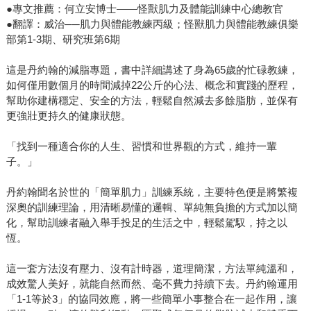
●專文推薦：何立安博士——怪獸肌力及體能訓練中心總教官
●翻譯：威治──肌力與體能教練丙級；怪獸肌力與體能教練俱樂
部第1-3期、研究班第6期
這是丹約翰的減脂專題，書中詳細講述了身為65歲的忙碌教練，
如何僅用數個月的時間減掉22公斤的心法、概念和實踐的歷程，
幫助你建構穩定、安全的方法，輕鬆自然減去多餘脂肪，並保有
更強壯更持久的健康狀態。
「找到一種適合你的人生、習慣和世界觀的方式，維持一輩
子。」
丹約翰聞名於世的「簡單肌力」訓練系統，主要特色便是將繁複
深奧的訓練理論，用清晰易懂的邏輯、單純無負擔的方式加以簡
化，幫助訓練者融入舉手投足的生活之中，輕鬆駕馭，持之以
恆。
這一套方法沒有壓力、沒有計時器，道理簡潔，方法單純溫和，
成效驚人美好，就能自然而然、毫不費力持續下去。丹約翰運用
「1-1等於3」的協同效應，將一些簡單小事整合在一起作用，讓