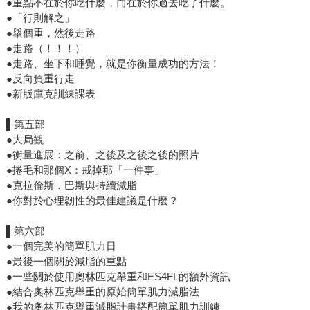
●重點不在於你吃什麼，而在於你過去吃了什麼。
●「行則解之」
●舉個重，然後走路
●走路（！！！）
●走路、坐下和睡覺，就是你衡量成功的方法！
●反向負重行走
●新版庫克訓練課表
▌第五部
●大局觀
●衡量進展：之前、之後及之後之後的照片
●捲毛和那個X：戒掉那「一件事」
●克拉倫斯．巴斯與持續減脂
●你對於心理韌性的最佳建議是什麼？
▌第六部
●一個完美的簡單肌力日
●最後一個關於減脂的重點
●一些關於使用奧林匹克舉重和ES4FL的額外資訊
●結合奧林匹克舉重的原始簡單肌力減脂法
●我的奧林匹克舉重減脂計畫搭配簡單肌力訓練