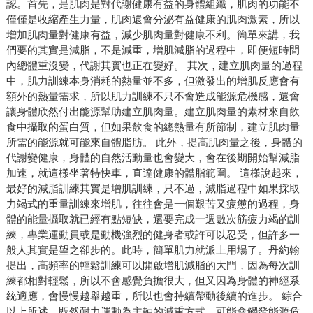
認。首先，是肌肉是對代謝健康有益的身體組織，肌肉的功能不
僅僅是收縮產生力量，肌肉還會分泌有益健康的肌肉激素，所以
增加肌肉量對健康有益，減少肌肉量對健康不利。簡單來講，我
們要的其實是減脂，不是減重，增肌減脂的過程中，即便短時間
內總體重沒變，代謝其實也正在變好。 其次，建立肌肉量的過程
中，肌力訓練本身消耗的熱量並不多，但激發出的增肌反應會有
額外的熱量需求，所以肌力訓練不只不會造成能源危機感，還會
讓身體欣然付出能源幫助建立肌肉量。建立肌肉量的素材來自飲
食中攝取的蛋白質，但如果飲食的總熱量有所節制，建立肌肉量
所需的能源就可能來自體脂肪。 此外，提高肌肉量之後，身體的
代謝變健康，身體的自然活動量也會變大，會在後期開始幫減脂
加速，就這樣坐著特快車，直達健康的體脂範圍。 這樣說起來，
最好的減脂訓練其實是增肌訓練，只不過，減脂過程中如果採取
力竭式的重量訓練來增肌，往往會是一個艱苦又疲憊的過程，身
體的能量攝取就已經有點短缺，還要完成一週數次筋疲力竭的訓
練，專業運動員或是動機強烈的健身者或許可以忍受，但許多一
般人其實是望之卻步的。此時，簡單肌力就派上用場了。丹約翰
提出，高頻率的輕鬆訓練可以開啟增肌減脂的大門，因為每次訓
練都相對輕鬆，所以不會感覺負擔很大，但又因為身體的神經系
統適應，會慢慢越舉越重，所以也會持續帶動後續的進步。 綜合
以上所述，既然耐力運動為主軸的減重方式，可能會觸發能源危