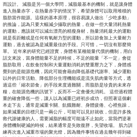
而設計。 減脂是另一個大學問，減脂最基本的機制，就是讓身體
進入熱量赤字，在熱量赤字的情況下，希望身體可以取用堆積的
脂肪當作能源。這樣的基本原理，很容易讓人做出「少吃多動」
的推論，認為只要大幅減少攝取的熱量，在做一些大量消耗熱量
的運動，應該就可以減出漂亮的精瘦身材，熱量消耗最大的運動
就是長距離或是任何有氧耐力型的運動，所以節食加上大量耐力
運動，過去被認為是減重最佳的手段。只可惜，一切沒有那麼簡
單。 近年來的研究已經證實，身體有某種能量代償的機制，用白
話文來說，當身體能量不足的時候，不足的能量「不一定」會從
脂肪取用，在飲食控制和大量運動消耗的雙重壓力之下，身體感
覺到的是能源危機，因此可能會藉由降低基礎代謝率、減少運動
以外的日常活動、降低部分生理機能或是流失肌肉量等方式，透
過這些「縮衣節食」的手段來度過難關，而脂肪是珍貴的未來存
糧，在能源危機的訊號下，反而不一定會優先消耗。 這些過程體
重的確會降低一些，讓人以為減重已經初步成功，但照著這個劇
本走下去，通常是減重卡關、飢餓難耐、身體疲倦、心裡焦躁，
如果減重的目標只是一兩公斤，可能可以見好就收，但是許多挽
救代謝健康的人，需要減脂的幅度可能遠不止如此，當我們逆著
身體機制硬減的時候，結果通常是失敗復胖，失望收場。 肌力訓
練再次進入減重市場的聚光燈，因為幾件事情在過去幾年得到確