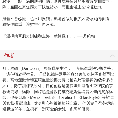
緩慢、一點一滴的勝利行動，匯聚成每個月的脂肪減少和體重下
降，腰圍在毫無壓力下快速縮小，而且生活上充滿活動力。
身體不會恐慌，也不用挨餓，就能會做到很少人能做到的事情──
維持住體重，讓數字不再反彈。
「選擇簡單肌力訓練和走路，就算贏了。」──丹約翰
作者
丹．約翰（Dan John） 整個職業生涯，一邊是舉重與投擲選手，
一邊任職於學術界。 丹曾以鐵餅選手的身分參加奧林匹克舉重比
賽、高地運動會和五項重量投擲比賽（且為此項競賽的紀錄保持
人）。除了訓練教學外，目前他也是密蘇里州哥倫比亞學院的宗
教研究線上講師，同時也是倫敦特威克納姆聖瑪麗大學的資深講
師。他長期為《Men’s Health》《t-nation》《Hardstyle》等雜誌
與媒體撰寫訓練、健身與心智鍛鍊相關文章。 他與妻子蒂芬妮結
婚超過20年，並擁有一對可愛的女兒，凱莉和琳賽。