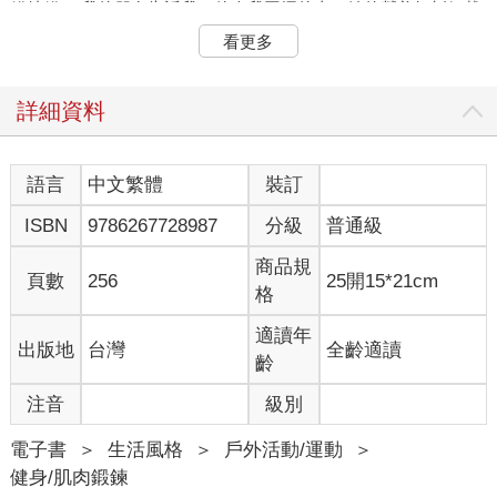
錯特錯。 我的朋友告訴我一件令我困擾的事：她的營養師斬釘截
鐵地說，運動對減肥幾乎沒有影響。我試圖反駁這個說法，才意
看更多
識到： 長期以來，是我想錯了。 這是真的：減脂是在廚房進行
的。減脂是在你購物、切、削和剁東西的時候進行的。 如果你是
一位私人教練，並且說服所有的客戶每餐都攝取蛋白質和蔬菜，
詳細資料
而且在接下來的2-3年內只喝水，你將會是健身產業中響叮噹的偉
大人物。你的客戶將會在體態改造上取得無與倫比的成果。 而我
們堅持做的運動可能沒什麼價值。《英國運動醫學期刊》（The
語言
中文繁體
裝訂
British Journal of Sports Medicine）明確指出： 「……大眾被一
ISBN
9786267728987
分級
普通級
個無益的訊息給淹沒了重點，對於透過計算熱量來維持『健康體
重』，許多人仍然誤以為肥胖完全是由於缺乏運動所致。這種錯
商品規
誤的觀念源於食品產業的廣大公關宣傳機器，它運用了令人不寒
頁數
256
25開15*21cm
格
而慄的策略，此策略與大型菸草業者相似。自從第一次有人公布
吸菸與肺癌之間的相關性以來，菸草業成功拖延了政府干預長達
適讀年
出版地
台灣
全齡適讀
50年之久。菸草業阻撓的手法，是採取『企業交戰手冊』中的否
齡
認、製造疑慮和混淆大眾的手段來實現。 「2013年可口可樂公司
在廣告宣傳上耗費了33億美元，推廣的訊息是「所有的熱量都重
注音
級別
要」，並將他們的產品與運動相連結，暗示你只要有運動，就可
以安心享用他們的飲料。然而科學告訴我們這是個誤導且錯誤的
電子書
＞
生活風格
＞
戶外活動/運動
＞
觀念。關鍵之處在於熱量的來源。糖分的熱量會促進脂肪儲存和
健身/肌肉鍛鍊
增加飢餓感。」（引自https://bjsm.bmj.com/content/49/15/967）