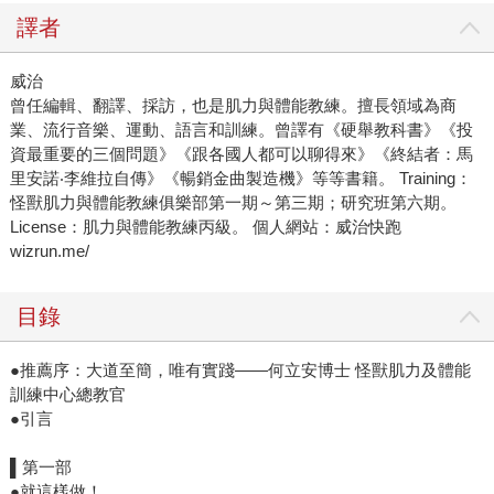
譯者
威治
曾任編輯、翻譯、採訪，也是肌力與體能教練。擅長領域為商
業、流行音樂、運動、語言和訓練。曾譯有《硬舉教科書》《投
資最重要的三個問題》《跟各國人都可以聊得來》《終結者：馬
里安諾‧李維拉自傳》《暢銷金曲製造機》等等書籍。 Training：
怪獸肌力與體能教練俱樂部第一期～第三期；研究班第六期。
License：肌力與體能教練丙級。 個人網站：威治快跑
wizrun.me/
目錄
●推薦序：大道至簡，唯有實踐——何立安博士 怪獸肌力及體能
訓練中心總教官
●引言
▌第一部
●就這樣做！