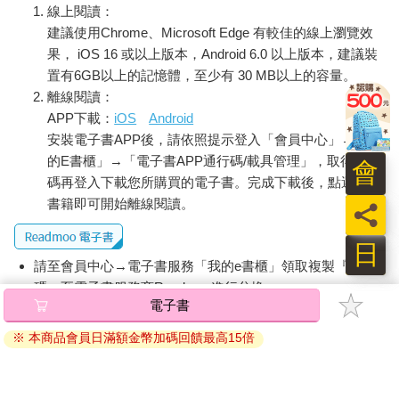
線上閱讀：
建議使用Chrome、Microsoft Edge 有較佳的線上瀏覽效
果， iOS 16 或以上版本，Android 6.0 以上版本，建議裝
置有6GB以上的記憶體，至少有 30 MB以上的容量。
離線閱讀：
APP下載：
iOS
Android
安裝電子書APP後，請依照提示登入「會員中心」→「我
的E書櫃」→「電子書APP通行碼/載具管理」，取得通行
會
碼再登入下載您所購買的電子書。完成下載後，點選任一
書籍即可開始離線閱讀。
員
日
請至會員中心→電子書服務「我的e書櫃」領取複製『兌換
碼』至電子書服務商Readmoo進行兌換。
電子書
退換貨須知：
※ 本商品會員日滿額金幣加碼回饋最高15倍
因版權保護，您在金石堂所購買的電子書僅能以金石堂專屬
的閱讀軟體開啟閱讀，無法以其他閱讀器或直接下載檔案。
依據「消費者保護法」第19條及行政院消費者保護處公告之