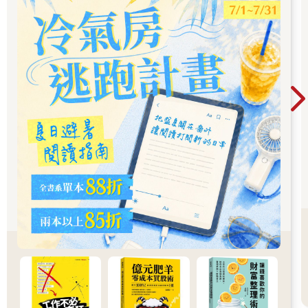
體重。這和減脂不一樣。 聽著，減掉體脂需要花一些工夫。我認
為增肌是最困難的事情.......緊跟在後的就是減掉體脂。 但我並不
是憑空「發明」這個的。我列舉出一些非常聰明的人。我們就來
回顧一下我學到的東西，我就是這樣整理出這些基本架構的。 我
開始思考魯斯提．摩爾（Rusty Moore）經常談論的一些事情。他
理想中的減脂增肌鍛鍊，基本上就是簡單肌力。他認為簡單肌力
的風格能帶來一種在較低體脂數字下看起來好看的肌肉線條。他
將簡單肌力的概念應用到「看起來好看」的目標上！ 藉由使用
「放射張力」（irradiation）的概念，這大致上是根據查爾斯．史
考特．薛靈頓爵士（Sir Charles Scott Sherrington）的定律，這個
想法很簡單，就是透過有意識地讓身體其他部分一起參與和幫助
下，可以在槓鈴上增加更多負重，並刺激更多的肌纖維。 摩爾在
他關於單臂推舉的文章中，精彩地總結了基本原則： 第2次鍛鍊
時，我做了單臂軍事肩推，推27公斤時有點吃力。 然後我覺得運
用放射張力對我有好處。 我先讓沒拿啞鈴手用力握拳，讓張力蔓
延全身，當張力傳到我正在推舉的那一側時，我就抓緊啞鈴將它
舉起，輕鬆將它高舉過頭。 現在我這樣做的同時，也會收緊腹
肌。我還沒試過雙腿屈曲，但我猜這樣能幫助我達到下一個層
次。 這就是我現在努力的方向。 摩爾把這個概念發展成一個名為
「視覺衝擊頻率訓練」的精彩課表。 是的，簡單肌力訓練可以建