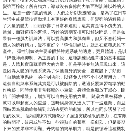
變強而榨乾了所有精力，導致沒有多餘的力氣面對訓練以外的人
生。 這是一個弔詭的現象，人們之所以想要變強，是為了在日常
生活中或是競技運動場上有更好的身體表現，但變強的過程捲走
了大量的體力，回頭影響了日常和運動，這其實是得不償失的。
當然，面對這樣的窘境，巧妙的週期安排可以解決問題，但是如
果有一種肌力訓練法，可以提高肌力和肌肉量，但又不會耗竭一
個人的所有精力，豈不更好？「彈性訓練法」就是在這種思維下
產生。 彈性訓練法主要著眼於神經系統的適應，更具體講，是以
「降低神經抑制」為主要的手段，這種訓練思維背後的基本假設
是，人體其實蘊藏著巨大的力量，但是平時並無法展現出來，這
是因為人體的神經系統為了保護自身的安全，處處設下了類似
「自動煞車系統」的抑制功能，以避免人體不小心過度用力，但
這個自動煞車系統其實是可以被解除的，透過反覆練習精準的動
作軌跡，同時使用非常輕鬆的小重量，身體會逐漸放下戒心，開
始「開放權限」，增加可以自由使用的力量。 隨著力量被釋放，
就可以舉起更大的重量，這時候身體又進入了下一波適應，而且
同時因為肌纖維接觸到比過去更強的刺激，所以也同步誘發了增
肌的效果。 這種訓練方式雖然少了強迫突破極限的壓力，在有限
的時間裡，效果或許不如一些很熱血的菜單一樣劇烈，但是長期
下來的效果非常明顯。丹約翰的簡單肌力，就是依循著這種機制