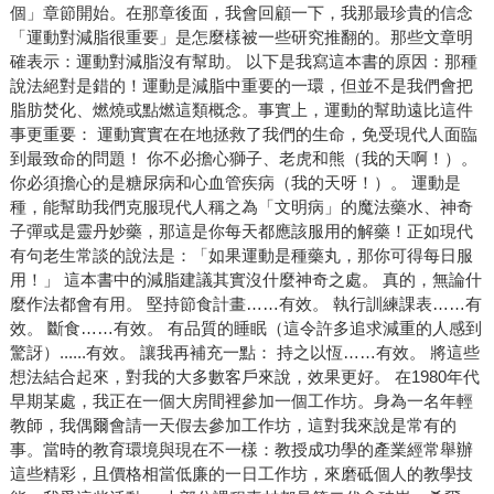
個」章節開始。在那章後面，我會回顧一下，我那最珍貴的信念
「運動對減脂很重要」是怎麼樣被一些研究推翻的。那些文章明
確表示：運動對減脂沒有幫助。 以下是我寫這本書的原因：那種
說法絕對是錯的！運動是減脂中重要的一環，但並不是我們會把
脂肪焚化、燃燒或點燃這類概念。事實上，運動的幫助遠比這件
事更重要： 運動實實在在地拯救了我們的生命，免受現代人面臨
到最致命的問題！ 你不必擔心獅子、老虎和熊（我的天啊！）。
你必須擔心的是糖尿病和心血管疾病（我的天呀！）。 運動是
種，能幫助我們克服現代人稱之為「文明病」的魔法藥水、神奇
子彈或是靈丹妙藥，那這是你每天都應該服用的解藥！正如現代
有句老生常談的說法是：「如果運動是種藥丸，那你可得每日服
用！」 這本書中的減脂建議其實沒什麼神奇之處。 真的，無論什
麼作法都會有用。 堅持節食計畫……有效。 執行訓練課表……有
效。 斷食……有效。 有品質的睡眠（這令許多追求減重的人感到
驚訝）......有效。 讓我再補充一點： 持之以恆……有效。 將這些
想法結合起來，對我的大多數客戶來說，效果更好。 在1980年代
早期某處，我正在一個大房間裡參加一個工作坊。身為一名年輕
教師，我偶爾會請一天假去參加工作坊，這對我來說是常有的
事。當時的教育環境與現在不一樣：教授成功學的產業經常舉辦
這些精彩，且價格相當低廉的一日工作坊，來磨砥個人的教學技