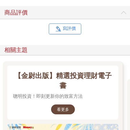
即使把證據砸在我臉上，我仍然認為運動有其作用。但我和其他
商品評價
人有同樣的盲點：我知道運動對你有「好處」，所以它一定有助
於減脂。 但也許並非如此。 當然，我們過去過於誇大地聲稱運動
能直接將身上的脂肪「燒掉」。感受那股燃燒感吧，兄弟！而如
寫評價
今，隨著各種低溫療法和冷凍治療的出現，我們使用極端的寒冷
來融化身體的脂肪，因此我們似乎同時朝著兩個方向前進。 在工
作坊中，我特別花時間帶領大家了解一套訓練規劃系統，協助人
相關主題
們作出更好的選擇，並將寶貴的自律精力省下來，好讓我們能專
注於更好的食物選擇上。 然後，大約在這次談話進行到一半的時
候…… 有人舉手了。我知道接下來的問題會是什麼，永遠都是同
一個問題。是關於減脂的問題。 【簡單肌力減脂法的細節】 我一
【金尉出版】精選投資理財電子
開始踏上ES4FL的旅程，幾乎是立刻就將它公之於眾了。說真
的，我花了一輩子試著讓自己變得更大隻、更快、更強壯、更加
書
大。 情感上，沒有變得更大隻，對我而言是件難受的事。我有
「肌肉上癮症」（bigorexia）。從小我就想變大隻。湯姆．漢克
聰明投資！即刻更新你的致富方法
斯大可拍一部關於我的電影......不過片名得叫做《大到未來》
（Bigger）。（譯按：湯姆．漢克斯主演的電影原名為《飛進未
看更多
來》〔Big〕） 我收到很多關於使用「簡單肌力」模式減脂的電子
郵件和播客留言提問。我欣喜地向各位報告，大家現在問的是減
脂而不再使用「減重」這個詞。 如果把你的腿切掉，你就會減輕