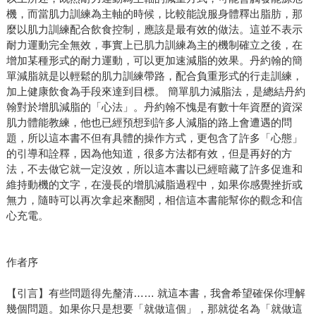
機，而當肌力訓練為主軸的時候，比較能說服身體釋出脂肪，那
麼以肌力訓練配合飲食控制，應該是最有效的做法。這並不表示
耐力運動完全無效，事實上已肌力訓練為主的機制確立之後，在
增加某種形式的耐力運動，可以更加速減脂的效果。丹約翰的簡
單減脂就是以輕鬆的肌力訓練帶路，配合負重形式的行走訓練，
加上健康飲食為手段來達到目標。 簡單肌力減脂法，是總結丹約
翰對於增肌減脂的「心法」。丹約翰不愧是有數十年資歷的資深
肌力體能教練，他也已經預想到許多人減脂的路上會遭遇的問
題，所以這本書不但有具體的操作方式，更包含了許多「心態」
的引導和詮釋，因為他知道，很多方法都有效，但是再好的方
法，不去做它就一定沒效，所以這本書以已經暗藏了許多促進和
維持動機的文字，在漫長的增肌減脂過程中，如果你感覺挫折或
無力，隨時可以再次拿起來翻閱，相信這本書能幫你的觀念和信
心充電。
作者序
【引言】有些問題得先釐清…… 就這本書，我會希望確保你理解
幾個問題。如果你只是想要「就做這個」，那就從名為「就做這