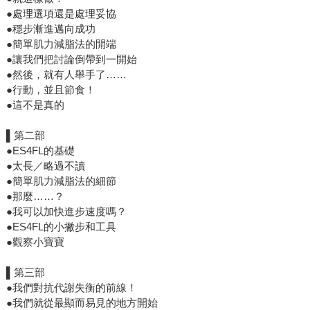
●處理選項還是處理妥協
●穩步漸進邁向成功
●簡單肌力減脂法的開端
●讓我們把討論倒帶到一開始
●然後，就有人舉手了……
●行動，並且節食！
●這不是真的
▌第二部
●ES4FL的基礎
●太長／略過不讀
●簡單肌力減脂法的細節
●那麼……？
●我可以加快進步速度嗎？
●ES4FL的小撇步和工具
●觀察小寶寶
▌第三部
●我們對抗代謝失衡的前線！
●我們就從最顯而易見的地方開始