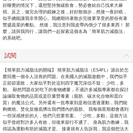
好睡覺的情況下，還想堅持無碳飲食，勢必會給自己找來大麻
煩。反之，做完合理的鍛鍊之後，好好散個步，然後一夜好眠，
似乎總能讓我非常開心。我總期待著散步完後要享受的那份有著
豐盛蔬菜的餐點。 然後，我注意到我皮帶內側少了很多東西！ 那
麼，請與我同行，讓我們一起探索這個名為「簡單肌力減脂法」
的系統吧。
試閱
【簡單肌力減脂法的開端】 簡單肌力減脂法（ES4FL）源自於怎
麼回應一個令人沮喪的問題。在美國人的減脂遊戲中，我們似乎
正節節退敗，大家似乎對於這到四字魔咒深信不疑： 少吃，多
動。 顯然問題在於吃下的食物總量，不過許多減脂專家都在探討
論攝取食物的品質或是巨量營養素（脂肪、碳水化合物和蛋白
質）的魔法公式。另外還有一批專家則是相信透過運動，我們能
夠燃燒、焚化並徹底擠出我們體內的脂肪。 我每個星期都會遇到
一些深感挫折的人，他們只想要答案。「少吃，多動」這個方法
似乎曾經對許多人有效，但後來卻行不通了。 身為肌力教練，我
得認為運動有助於減脂才是。 接著就有人告訴我，我這個想法大