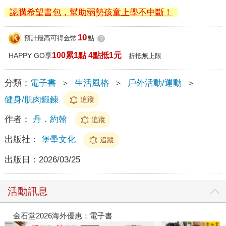
認購希望書包，幫助弱勢孩童上學不中斷！
10
預計最高可得金幣
點
?
100累1點 4點抵1元
HAPPY GO享
折抵無上限
分類：
電子書
＞
生活風格
＞
戶外活動/運動
＞
健身/肌肉鍛鍊
追蹤
作者：
丹．約翰
追蹤
出版社：
堡壘文化
追蹤
出版日：
2026/03/25
活動訊息
金石堂2026海外優惠：電子書