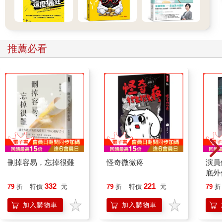
構肌力。但許多人注意到，在進行幾次鍛鍊之後，他們感覺更
好，「看起來」也更好。舊石器時代飲食法倡導人羅伯．沃夫
（Robb Wolf）有一句很棒的說法是「荷爾蒙瀑布」（hormonal
cascade），用來解釋當你訓練恰當時，那些在你身上發生的神
奇變化。 我認為一個強調肌力的訓練課表，還會讓你的身體脫胎
推薦必看
換骨。 那是「怎麼」運作的呢？嗯，我正在為這個問題下功夫。
目前有一些研究正在確認這種方法，但就目前而言，我喜歡它的
地方，在於它「有效」這個事實。我讀了魯斯提．摩爾的想法，
就是當你進行高強度的重量訓練時，會釋放脂肪酸，而重訓之後
去走路，可以處理掉這些遊離的脂肪酸，我覺得他確實抓住了要
點。他總結如下： 高強度運動會釋放遊離脂肪酸，有策略地做有
氧運動，會燃燒遊離脂肪酸。 這可能值得銘記在心。 咖啡也能釋
放脂肪酸。似乎每天都有人發現這種美味飲品新的益處。咖啡讓
斷食變得更輕鬆（或許就是這麼單純，就是釋放出那些游離脂肪
酸罷了），在我們訓練時推我們一把，並幫助許多人產生清空腸
刪掉容易，忘掉很難
怪奇微微疼
演員
道的衝動。 贏。贏。贏。三贏。 我不確定我是否能夠讓事情變得
底外
更簡單。如果你像我一樣，咖啡可以讓我抑制飢餓（這是一種衝
332
221
79
折
特價
元
79
折
特價
元
79
折
動，正如《創世記》第四章提醒我們的：「你卻要制伏他」），
那麼這就是一個相當容易的實用指南。 曾經有人問我，要怎麼用
加入購物車
加入購物車
斷食來幫助減脂。我的回答十分高明： 如果你沒有吃東西，就不
會攝取到熱量。 我怎麼沒有得到諾貝爾獎？ 所以……斷食、咖啡