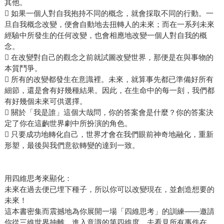
其他。
 如果一個人對自我抱持不同的概念，就會採取不同的行動。一
旦自我概念改變，便會自動地去扭轉人的未來；而在一系列未來
經驗中所發生的任何改變，也會相應地改變一個人對自我的概
念。
 在改變對自己的觀念之前就試圖改變世界，那便是在與事物的
本質鬥爭。
 所有的改變都發生在意識裡。未來，就算事先都已準備好所有
細節，還是會有好幾種結果。因此，在生命中的每一刻，我們都
有好幾個未來可供選擇。
 關於「我是誰」這個大哉問，你的答案會是什麼？你的答案決
定了你在這齣世界劇中所扮演的角色。
 只要成功地轉化自己，世界才會在我們眼前神奇地融化，重新
形塑，最後與我們意欲轉變的達到一致。
用四維思考來顯化：
未來在過去便已埋下種子，所以你可以改變現在，並創造想要的
未來！
這本書密集而震撼地為你展開一場「四維思考」的訓練——邀請
你從三維世界抽離，進入意識的第四維度，去看見所有事件在