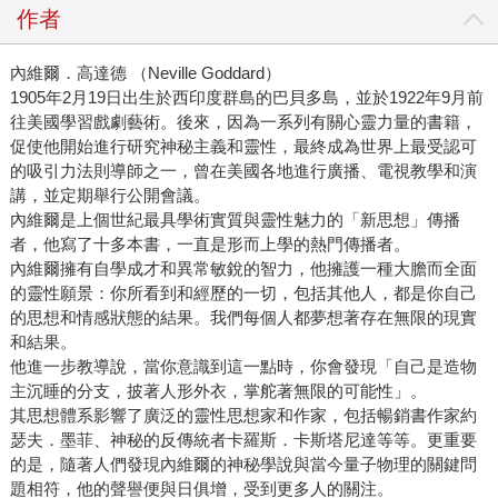
作者
內維爾．高達德 （Neville Goddard）
1905年2月19日出生於西印度群島的巴貝多島，並於1922年9月前
往美國學習戲劇藝術。後來，因為一系列有關心靈力量的書籍，
促使他開始進行研究神秘主義和靈性，最終成為世界上最受認可
的吸引力法則導師之一，曾在美國各地進行廣播、電視教學和演
講，並定期舉行公開會議。
內維爾是上個世紀最具學術實質與靈性魅力的「新思想」傳播
者，他寫了十多本書，一直是形而上學的熱門傳播者。
內維爾擁有自學成才和異常敏銳的智力，他擁護一種大膽而全面
的靈性願景：你所看到和經歷的一切，包括其他人，都是你自己
的思想和情感狀態的結果。我們每個人都夢想著存在無限的現實
和結果。
他進一步教導說，當你意識到這一點時，你會發現「自己是造物
主沉睡的分支，披著人形外衣，掌舵著無限的可能性」。
其思想體系影響了廣泛的靈性思想家和作家，包括暢銷書作家約
瑟夫．墨菲、神秘的反傳統者卡羅斯．卡斯塔尼達等等。更重要
的是，隨著人們發現內維爾的神秘學說與當今量子物理的關鍵問
題相符，他的聲譽便與日俱增，受到更多人的關注。