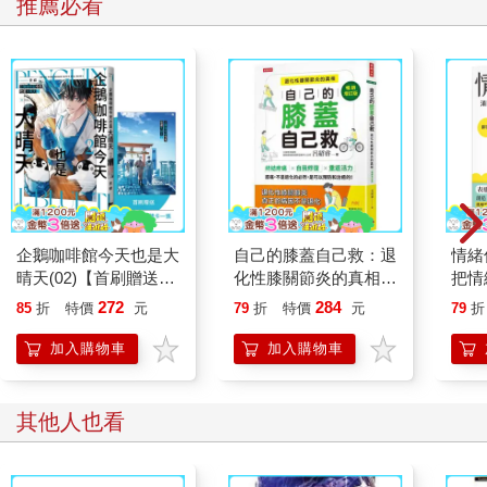
推薦必看
以用時間來衡量，無須動用到長寬高這三個維度；瞬間物體這樣
的東西是不存在的，但它的出現和消失皆可量測，它會持續一段
特定的時間。所以，我們可以不使用長寬高來量度它的壽命，時
間絕對是量度物件的第四種方式。
一個物體的維度愈多，就愈實在，也會變得愈有真實感。一條僅
存在於一個維度中的直線，在增加維度後，就會有了形狀、質量
和實質。
時間這個第四維度會帶來什麼新特質，使其遠遠超越體感，就像
體感優於面、面優於線那樣？
時間是經驗改變的媒介，因為所有的改變都需要時間。新的特質
就是可變性（changeability）。
企鵝咖啡館今天也是大
自己的膝蓋自己救：退
情緒
晴天(02)【首刷贈送
化性膝關節炎的真相
把情
觀察一下，如果我們把一物體一分為二，它的橫切面就是一個
「謹賀新年」收藏卡】
【暢銷增訂版】
誰都
面；把面一分為二，就會得到一條線；把線一分為二，就得到一
272
284
85
折
特價
元
79
折
特價
元
79
折
個點。這表示點只不過是線的橫切面，而線不過是面的橫切面，
加入購物車
加入購物車
面又只是實體的橫切面，按照這樣的邏輯，實體也只是四維物體
的橫切面。
最後，我們無可避免會得到一個結論：所有三維尺度下的物體，
其他人也看
都不過是四維體的橫切面。
也就是說：當我遇見你時，我遇見的你是四維的一個截面，並沒
有看到你的四維自我。