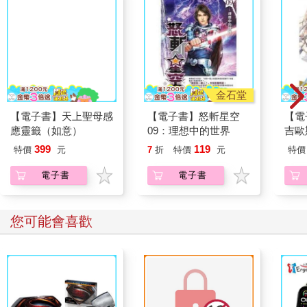
要看到你的四維自我，必須要看到你生命中從出生到死亡的每一
個截面或時刻，並將每個瞬間看成是共存的。
我要聚焦的點，應該包括你在地球上經歷過的所有感官印象，還
要納入你可能會遭遇到的感官印象。
我應該要把它們看成是一個當下的整體，而不是按照你所經歷的
順序，一個接一個地觀看。因為變化是四維尺度的特徵，所以我
應該把它們看成是一個鮮活、有生命力的整體，是處於不斷變化
金石堂
的狀態。
【電子書】天上聖母感
【電子書】怒斬星空
【電
如果我們對這些都能清楚的認識，並將其牢記在心，那麼，這對
應靈籤（如意）
09：理想中的世界
吉歐
處於三維世界的我們，到底意味著什麼呢？這意味著，若是我們
then
399
119
特價
元
7
折
特價
元
特價
能沿著時間的長軸移動，就能看到未來，並隨心所欲地改變它。
電子書
電子書
***
清醒夢是如何變成實體的，這一點對我們來說並不重要，只要接
您可能會喜歡
受清醒夢是一種實體現實，這樣的意志便會帶領我們走上夢境實
現的途徑。
讓我再次列出改變未來的基礎，而這不過就是一個受控制的清醒
夢。
1確定你的目標——弄清楚知道自己想要什麼。
2構建一個你認為在願望實現後會遇到的事件——一個以自我行動