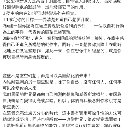
 慾望和想像力是寓言中的魔杖，自帶強大的吸引力。當頭腦處
於類似睡眠的狀態時，最能發揮它們的作用。
 夢中的內在幻想可以轉變為外在現實。
 1確定你的目標——弄清楚知道自己想要什麼。
2構建一個你認為在願望實現後會遇到的事件——一個以自我行動
為主的事件，代表你的願望已經實現。
3保持身體不動，進入一種類似睡眠的意識狀態；然後，在腦中感
覺自己正進入所構想的動作中。同時，一直想像你實際上在此時
此地正在做這些動作，如此一來，你在想像中所經歷的，就是你
實現目標時肉身會經歷的。
豐盛不是虛空幻想，而是可以具體顯化的未來！
內維爾強調的另一個重點是，除了你自己，沒有任何人、任何事
可以改變你的未來。
我們周圍的世界是都由自己強烈的想像和感覺所建構的，並因為
自我概念而變得明亮或黑暗。所以，你的自我概念對你來說才是
最重要的。
在這個充滿焦慮與分心的時代，這本書有實用可操作性的方法可
助你達成夢想，同時也提醒你——改變世界，從改變意識開始！
 要培養看到無形事物的能力，要經常進行刻意練習，將心靈從