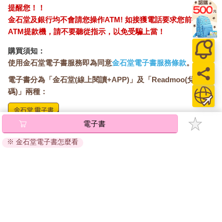
《詩歌》中吟唱的「祂復活了，祂復活了」，我直覺地覺得那是
提醒您！！
指我。
金石堂及銀行均不會請您操作ATM! 如接獲電話要求您前往
然後，我似乎在夜間行走。很快就來到一個也許是古代耶路撒冷
ATM提款機，請不要聽從指示，以免受騙上當！
舊城區耶穌行神蹟的畢士大池，因為在這個地方躺著一大群無能
的民眾——瞎眼的、瘸腿的、癱瘓的，但他們不是如傳統所描述
購買須知：
的，在那裡等待流水，而是在等待我。
使用金石堂電子書服務即為同意
金石堂電子書服務條款
。
當我走近時，我不假思索、不費力氣的一個接一個地將他們治
電子書分為「金石堂(線上閱讀+APP)」及「Readmoo(兌換
好，就像位莊嚴美麗的魔法師。
碼)」兩種：
眼睛和手腳，所有的殘缺位，都從某個無形的水庫中提取出來，
並與我內心湧動的感受完美融為一體。
當一切都達到完美之際，唱詩班剛好唱到：「完成了。」
電子書
然後，這個場景消失，我醒了過來。
將儲存於會員中心→電子書服務「我的e書櫃」，點選線上
我知道腦中之所以會出現這個場景，是因為在專注的冥想中，我
閱讀直接開啟閱讀。
※ 金石堂電子書怎麼看
非常執著地在想著完美這件事，而我在冥想時，總是會與我與所
線上閱讀：
思考的狀態合而為一。
建議使用Chrome、Microsoft Edge 有較佳的線上瀏覽效
我完全沉浸在這個念頭裡，因此有一陣子我成了我所設想的樣
果， iOS 16 或以上版本，Android 6.0 以上版本，建議裝
子，而在那一刻，我所認同的崇高目的，即吸引到崇高事物與我
置有6GB以上的記憶體，至少有 30 MB以上的容量。
相伴，並塑造出與我內在本性和諧一致的幻象。
離線閱讀：
藉由意念的連結，喚醒出千百種情緒，我們得以與理想結合，創
APP下載：
iOS
Android
造出符合我們主要想法的劇情。
安裝電子書APP後，請依照提示登入「會員中心」→「我