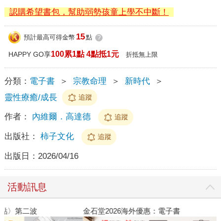
認購希望書包，幫助弱勢孩童上學不中斷！
15
預計最高可得金幣
點
?
100累1點 4點抵1元
HAPPY GO享
折抵無上限
分類：
電子書
＞
宗教命理
＞
新時代
＞
靈性療癒/成長
追蹤
作者：
內維爾．高達德
追蹤
出版社：
柿子文化
追蹤
出版日：
2026/04/16
活動訊息
金石堂2026海外優惠：電子書