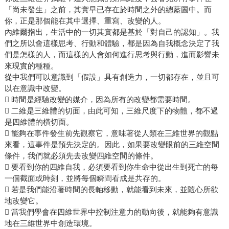
「尚未發生」之前，其實早已存在於時間之外的總藍圖中。而
你，正是那個能在其中選擇、重寫、改變的人。
內維爾指出，生活中的一切其實都是基於「對自己的認知」。我
們之所以會這樣思考、行動和體驗，都是因為自我概念決定了我
們是怎樣的人，而這樣的人會如何進行思考與行動，進而影響未
來現實的種種。
從中我們可以意識到「假設」具有創造力，一切都存在，並且可
以在意識中改變。
 時間是經驗改變的媒介，因為所有的改變都需要時間。
 二維是三維體的切面，由此可知，三維尺度下的物體，都不過
是四維體的橫切面。
 能夠在事件發生前先觀察它，意味著從人類在三維世界的觀點
來看，這事件是預先決定的。因此，如果要改變眼前的三維空間
條件，我們就必須先去改變四維空間的條件。
 要看到你的四維自我，必須要看到你生命中從出生到死亡的每
一個截面或時刻，並將每個瞬間看成是共存的。
 若是我們能沿著時間的長軸移動，就能看到未來，並隨心所欲
地改變它。
 當我們學會在四維世界中控制注意力的動向後，就能夠有意識
地在三維世界中創造環境。