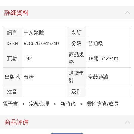
所有的改變都發生在意識裡。未來，就算事先都已準備好所有細
節，還是會有好幾種結果。因此，在生命中的每一刻，我們都有
詳細資料
好幾個未來可供選擇。
***
語言
中文繁體
裝訂
ISBN
9786267845240
分級
普通級
大家總是很容易輕視簡單事情的重要性，但這個改變未來的簡單
公式，是經過多年的探索和實驗才發現的。
商品規
改變未來的第一步是願望或渴望，也就是去定義你的目標——清
頁數
192
18開17*23cm
格
楚知道自己究竟想要什麼。
第二步是構思一個你相信在願望實現後你會遇到的事，一個意味
適讀年
出版地
台灣
全齡適讀
著你願望實現的事件，一個具有自我主導的行動事件。
齡
第三步是保持身體不動，誘發一種類似睡眠的狀態——全身放鬆
地躺在床上或坐在椅子上，想像自己很睏；然後閉上眼睛，將注
注音
級別
意力集中在想像你所要體驗的動作上——在心中感覺自己正在進
入所設想的動作。
電子書
＞
宗教命理
＞
新時代
＞
靈性療癒/成長
同時想像自己實際上正在此時此地執行這動作。必須要一直參與
這想像中的動作，不能僅在一旁觀看，必須要感覺到自己真的在
商品評價
從事這動作，這樣想像中的感覺對你來說才會是真實的。
重要的是，要永遠記住，所設想的行動必須是在願望實現後接下