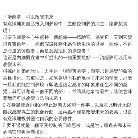
「清醒夢」可以改變未來：
有意識地將自己投入到夢境中，主動控制夢的演進，讓夢想實
現！
只要你願意在心中堅持一個想像——體驗它、感受它、直到它變
得真實自然——那個假設終將化為你所生活的世界。而你，不再
是命運的旁觀者，而是意識法則的操控者！
這正是內維爾在書中所提出的一個重要觀點——清醒夢可以用來
改變未來。
根據內維爾的說法，人生是一場醒著的夢，而夢只是感覺印象的
某種排列。其道理是，如果夢境向我們展示了未來的預覽，那麼
一旦我們能控制夢境（即透過設定感官的印象來產生不同的感
覺，就可以創造一個不同的夢），並讓其他事情發生，這便意味
著我們可以改變自己的未來！
 在身體接近睡眠的靜止狀態去渴望一件事，以及在此時此地以
自我感覺為主的想像行動，這兩點不僅是改變未來的要素，也是
有意識地投射靈性自我的必要條件。
 夢不過就是一種不受控制的四維思考，或是說，將過去和未來
的感官印象重新排列。