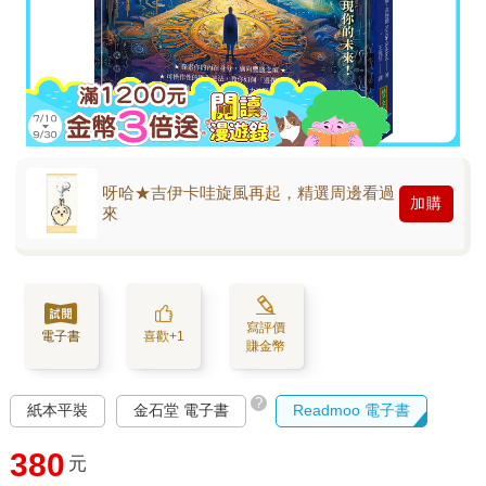
呀哈★吉伊卡哇旋風再起，精選周邊看過
加購
來
寫評價
電子書
喜歡+1
賺金幣
?
紙本平裝
金石堂 電子書
Readmoo 電子書
380
元