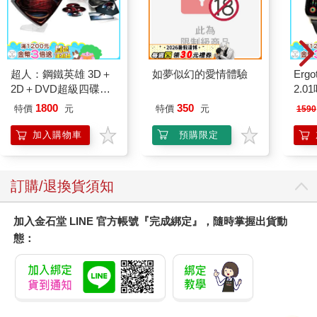
為主的事件，代表你的願望已經實現。
3保持身體不動，進入一種類似睡眠的意識狀態；然後，在腦中感
覺自己正進入所構想的動作中。同時，一直想像你實際上在此時
此地正在做這些動作，如此一來，你在想像中所經歷的，就是你
超人：鋼鐵英雄 3D＋
如夢似幻的愛情體驗
Ergot
實現目標時肉身會經歷的。
2D＋DVD超級四碟鐵
2.
經驗告訴我，這是達成目標的最佳方法。
盒版 BD
然而，上述這些如果有絲毫暗示著我已完全掌握注意力的動向，
1800
350
特價
元
特價
元
1590
那真是我的罪過，因為之前我經歷過許多失敗。
加入購物車
預購限定
不過，我可以呼應古代教師所說的：「我只有一件事，就是忘記
背後，努力面前的，向著標竿直跑，要得獎賞。」（《腓立比
書》3:13-14）
訂購/退換貨須知
***
加入金石堂 LINE 官方帳號『完成綁定』，隨時掌握出貨動
有一次，在空閒的時候，我達到冥想的「完美境界」，那時我在
態：
想，若是我的眼睛過於純潔而無法看見不義，若是萬物對我來說
都是純潔的，若是我沒有受到譴責，我會變成什麼樣子。
當我一頭熱的迷失在這沉思中時，發現自己超越了感官的黑暗環
境，被提升到了另一境界。
這種感覺非常強烈，讓我覺得自己處於空中的火團。