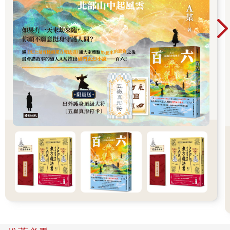
我感覺為主的想像行動，這兩點不僅是改變未來的要素，也是有
意識地投射靈性自我的必要條件。
***
要了解人類如何根據自己的假設來塑造未來，首先，我們得了解
所謂「更大維度的世界」是什麼意思，因為我們是到這個更大維
度的世界去改變未來。
能夠在事件發生前先觀察它，意味著從人類在三維世界的觀點來
看，這事件是預先決定的。
因此，如果要改變眼前的三維空間條件，我們就必須先去改變四
維空間的條件。人並不確切知道何謂更大維度的世界，而且毫無
疑問地會否認有個更大維度的自我存在。
人對長度、寬度和高度這三種維度相當熟悉，因此，會覺得若是
有第四個維度存在的話，那就應該和長寬高這三個維度一樣明
顯。
但維度並不是線條，它是一種與其他所有測量事物完全不同的方
法。也就是說，要測量一個實體的第四維度，我們只需要去測量
它除了長寬高以外的其他面向。
但除了長寬高之外，還有其他量度一物件的方法嗎？我的生命可