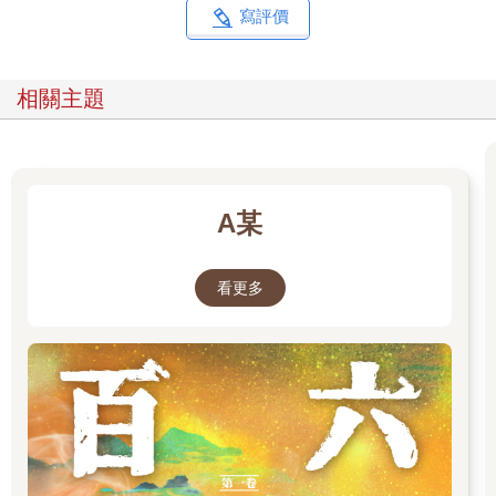
來會發生的；而且，必須讓自己感同身受地融入到這個行動中，
寫評價
直到這整件事變得非常真實，活靈活現。
比方說：你希望自己能夠升官或升職，如果這個願望真的實現，
那麼，接下來你應當會受到大家祝賀——這便是你遇到的事件。
相關主題
在選好這個你要在想像中體驗的動作後，就讓身體保持不動，試
著進入類似睡眠的狀態，這是種昏昏欲睡的感覺，但在這種狀態
下，仍然能夠控制你的思考方向，這時你可以毫不費力地專心思
考。
現在，想像一個朋友站在你面前。伸出你那隻想像的手，放到他
A某
的手上。
首先，感覺這手相當的實在，如假包換，然後配合這動作，想像
與他展開對話。不要想像自己在一個遙遠的時空接受升遷的祝
看更多
賀，而是要把對方帶來這裡，讓未來進入當下。
在一個維度更大的世界中，未來的事件就是現在的現實；更詭異
的是，在這個維度更大的世界中，現在就等同於日常生活普通三
維空間中的這裡。
在此時此地，感覺自己就在這行動中，這跟看電影般的在看自己
行動是不一樣的，兩者的差別就是成功與失敗之間的差別。
你現在可以想像一下自己在爬梯子，你就會明白這兩者的差別
了。閉上雙眼，想像你面前有一把梯子，感覺你真的在爬梯子。
在身體接近睡眠的靜止狀態去渴望一件事，以及在此時此地以自