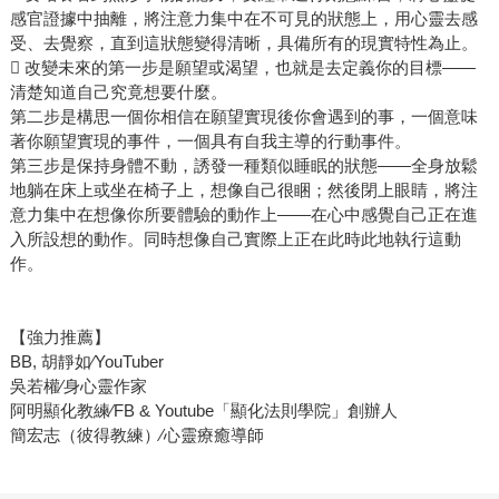
感官證據中抽離，將注意力集中在不可見的狀態上，用心靈去感
受、去覺察，直到這狀態變得清晰，具備所有的現實特性為止。
 改變未來的第一步是願望或渴望，也就是去定義你的目標——
清楚知道自己究竟想要什麼。
第二步是構思一個你相信在願望實現後你會遇到的事，一個意味
著你願望實現的事件，一個具有自我主導的行動事件。
第三步是保持身體不動，誘發一種類似睡眠的狀態——全身放鬆
地躺在床上或坐在椅子上，想像自己很睏；然後閉上眼睛，將注
意力集中在想像你所要體驗的動作上——在心中感覺自己正在進
入所設想的動作。同時想像自己實際上正在此時此地執行這動
作。
【強力推薦】
BB, 胡靜如∕YouTuber
吳若權∕身心靈作家
阿明顯化教練∕FB & Youtube「顯化法則學院」創辦人
簡宏志（彼得教練）∕心靈療癒導師