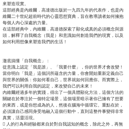
來塑造現實。
這部經典是內維爾．高達德出版於一九四九年的代表作，也是內
維爾二十世紀超前時代的心靈思想寶典，旨在教導讀者如何擁抱
每個人內心深處的力量。
在這部經典中，內維爾．高達德探索了顯化成真的必須概念與源
頭，解釋了自我概念（我是）和意識如何創造我們的現實，以及
如何利用想像來塑造我們的生活！
澈底搞懂「自我概念」：
從意識上認定「我是誰」、「我要什麼」，你的世界才會改變！
當你明白「我是」這個詞所蘊含的力量，你會開始重新定義自己
與世界的關係：你如何看自己，世界就如何回應你。而實際上，
我們可以利用自我的認定，來改變自己的未來！
內維爾經過多年的實踐，得出了一個具體顯化方法，這個方法的
關鍵在於專注於一個特定場景，這個場景暗示著你已擁有了想要
的東西，或是你想成為的人，然後在腦海中循環它。重點在於，
必須讓自己感同身受地融入這個行動中，直到這整件事變得非常
真實，活靈活現。
 人的行為和經驗都來自於對自我認知的概念，除此之外，再無