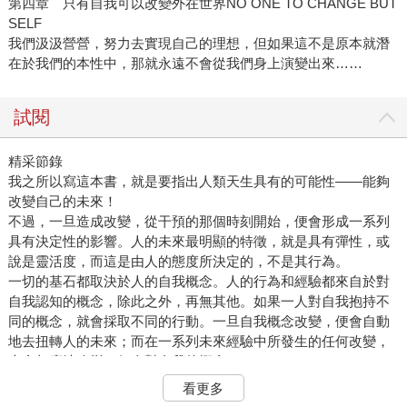
第四章 只有自我可以改變外在世界NO ONE TO CHANGE BUT
SELF
我們汲汲營營，努力去實現自己的理想，但如果這不是原本就潛
在於我們的本性中，那就永遠不會從我們身上演變出來……
試閱
精采節錄
我之所以寫這本書，就是要指出人類天生具有的可能性——能夠
改變自己的未來！
不過，一旦造成改變，從干預的那個時刻開始，便會形成一系列
具有決定性的影響。人的未來最明顯的特徵，就是具有彈性，或
說是靈活度，而這是由人的態度所決定的，不是其行為。
一切的基石都取決於人的自我概念。人的行為和經驗都來自於對
自我認知的概念，除此之外，再無其他。如果一人對自我抱持不
同的概念，就會採取不同的行動。一旦自我概念改變，便會自動
地去扭轉人的未來；而在一系列未來經驗中所發生的任何改變，
也會相應地改變一個人對自我的概念。
人認為微不足道的臆測或假想，其實會產生相當大的影響力；因
看更多
此，人應該對此重新評估，確實去體認一個假設中的創造力。