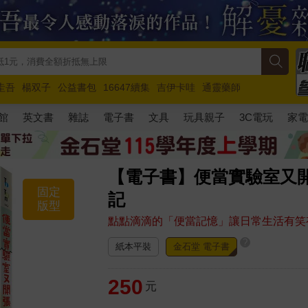
圭吾
楊双子
公益書包
16647續集
吉伊卡哇
通靈藥師
路邊攤新作
馬斯克
玩具總動員5
超慢跑
館
英文書
雜誌
電子書
文具
玩具親子
3C電玩
家
【電子書】便當實驗室又
固定
記
版型
點點滴滴的「便當記憶」讓日常生活有笑
?
紙本平裝
金石堂 電子書
250
元