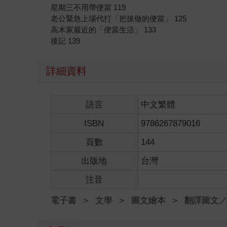
星期三不用帶便當 119
老公緊急上場代打「把拔做的便當」 125
高木家最近的「便當生活」 133
後記 139
詳細資料
語言
中文繁體
ISBN
9786267879016
頁數
144
出版地
台灣
注音
電子書
＞
文學
＞
圖文繪本
＞
翻譯圖文