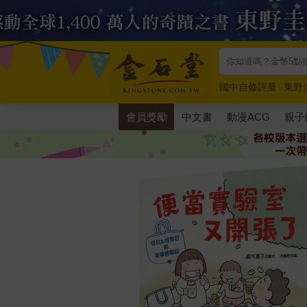
國中自修評量
東野
唯紅花綻放
奧德賽
會員獎勵
中文書
動漫ACG
親子