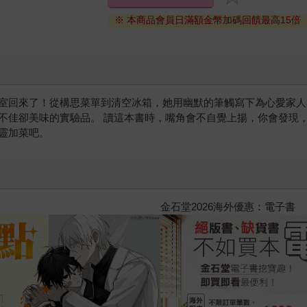
※ 本商品會員日滿額金幣加碼回饋最高15倍
室回來了！從構思菜單到清空冰箱，她用幽默的筆觸寫下為心愛家人
不佳卻美味的實驗品。 讀這本書時，嘴角會不自覺上揚，你會發現
靈加菜吧。
2026金石堂暑假漫博〈你好，我