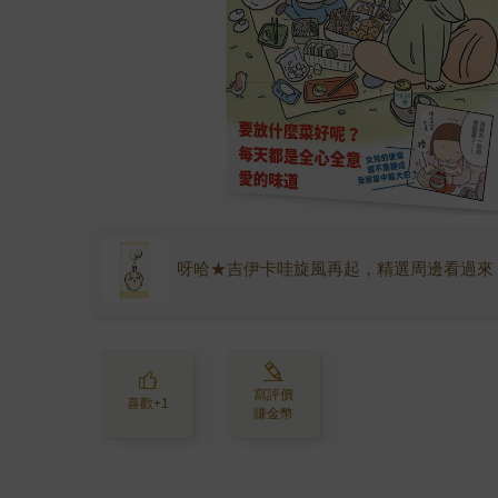
呀哈★吉伊卡哇旋風再起，精選周邊看過來
寫評價
喜歡+1
賺金幣