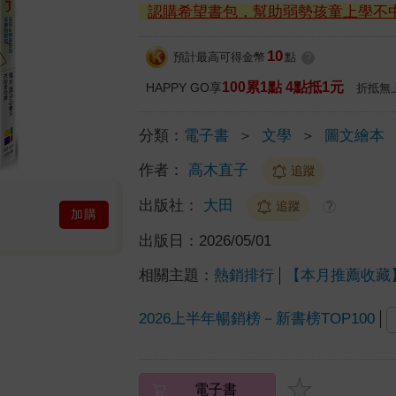
認購希望書包，幫助弱勢孩童上學不
10
預計最高可得金幣
點
?
100累1點 4點抵1元
HAPPY GO享
折抵無
分類：
電子書
＞
文學
＞
圖文繪本
作者：
高木直子
追蹤
出版社：
大田
追蹤
?
加購
出版日：
2026/05/01
相關主題：
熱銷排行
【本月推薦收藏
2026上半年暢銷榜－新書榜TOP100
電子書