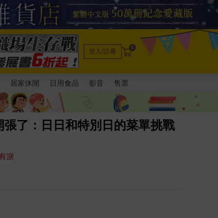
0
登入/註冊
電
居家休閒
日用食品
影音
售票
開張了：日日和特別日的菜單挑戰
有淚