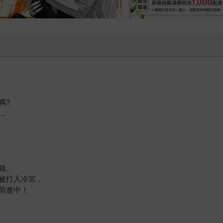
嗎?
…
錄。
被打入冷宮，
前進中！