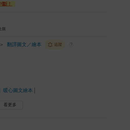
中斷！
上限
＞
翻譯圖文／繪本
追蹤
?
】暖心圖文繪本
看更多