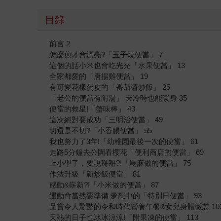
目錄
前言 2
怎麼煎才會漂亮?「玉子燒便當」 7
這個的話小米也會吃光光「水果便當」 13
全家都愛的「唐揚雞便當」 19
有可愛花樣蛋皮的「番茄醬炒飯」 25
「老公的便當有附湯」 天冷時也能暖身 35
便當的救星!「蟹味棒」 43
這次絕對要成功「三明治便當」 49
切還是不切?「小香腸便當」 55
我也努力了3年!「幼稚園最後一次的便當」 61
走路5分鐘去公園看櫻花「便利商店的便當」 69
上小學了，要說掰掰?!「馬麻做的便當」 75
作法升級「新炒飯便當」 81
感動&嶄新?!「小米做的便當」 87
運動會當然要準備 夢想中的「特別日便當」 93
品嘗令人驚豔的令和時代營養午餐&女兒身體微恙 10
天熱的日子也冰冰涼涼!「附果凍的便當」 113