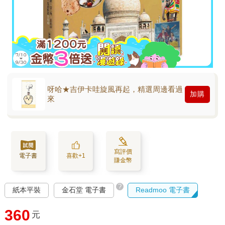
呀哈★吉伊卡哇旋風再起，精選周邊看過
加購
來
寫評價
電子書
喜歡+1
賺金幣
?
紙本平裝
金石堂 電子書
Readmoo 電子書
360
元