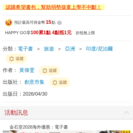
認購希望書包，幫助弱勢孩童上學不中斷！
15
預計最高可得金幣
點
?
100累1點 4點抵1元
HAPPY GO享
折抵無上限
分類：
電子書
＞
旅遊
＞
亞洲
＞
印度/尼泊爾
追蹤
作者：
黃偉雯
追蹤
出版社：
創意市集
追蹤
出版日：
2026/04/30
活動訊息
金石堂2026海外優惠：電子書