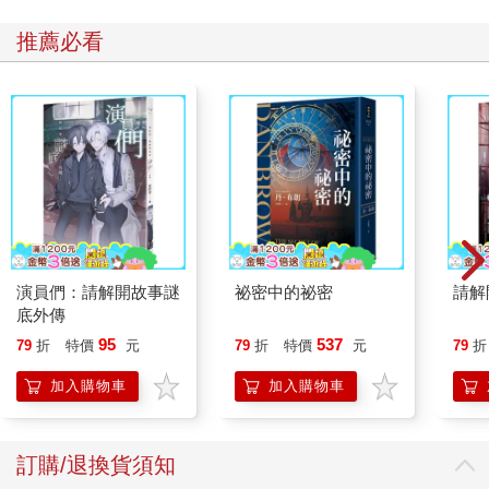
推薦必看
演員們：請解開故事謎
祕密中的祕密
請解
底外傳
95
537
79
折
特價
元
79
折
特價
元
79
折
加入購物車
加入購物車
訂購/退換貨須知