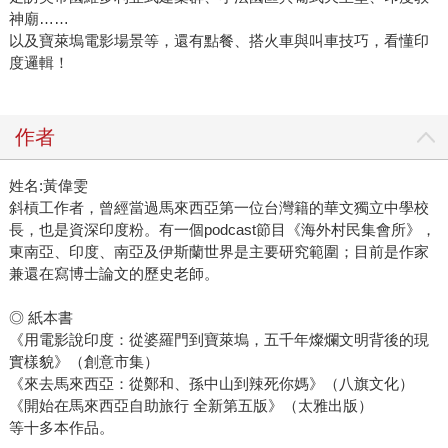
神廟……
以及寶萊塢電影場景等，還有點餐、搭火車與叫車技巧，看懂印
度邏輯！
作者
姓名:黃偉雯
斜槓工作者，曾經當過馬來西亞第一位台灣籍的華文獨立中學校
長，也是資深印度粉。有一個podcast節目《海外村民集會所》，
東南亞、印度、南亞及伊斯蘭世界是主要研究範圍；目前是作家
兼還在寫博士論文的歷史老師。
◎ 紙本書
《用電影說印度：從婆羅門到寶萊塢，五千年燦爛文明背後的現
實樣貌》（創意市集）
《來去馬來西亞：從鄭和、孫中山到辣死你媽》（八旗文化）
《開始在馬來西亞自助旅行 全新第五版》（太雅出版）
等十多本作品。