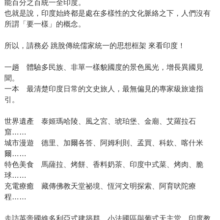
能百分之百統一全印度。
也就是說，印度始終都是處在多樣性的文化脈絡之下，人們沒有
所謂「要一樣」的概念。
所以，請務必 跳脫傳統儒家統一的思想框架 來看印度！
一趟 體驗多民族、非單一樣貌國度的景色風光，增長異國見
聞。
一本 最清楚印度日常的文史旅人，最無偏見的專家級旅途指
引。
世界遺產 泰姬瑪哈陵、風之宮、琥珀堡、金廟、艾羅拉石
窟……
城市漫遊 德里、加爾各答、阿姆利則、孟買、科欽、喀什米
爾……
特色美食 馬薩拉、烤餅、香料奶茶、印度中式菜、烤肉、脆
球……
充電療癒 藏傳佛教天堂祕境、恆河文明探索、阿育吠陀療
程……
走訪英帝國維多利亞式建築群、小法國區與葡式天主堂、印度教