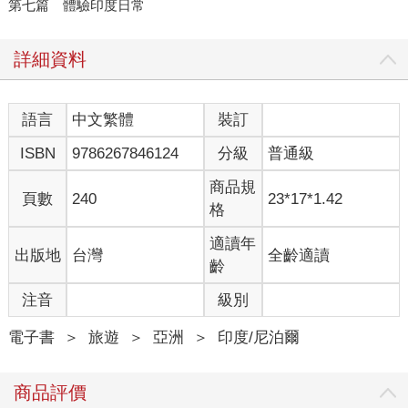
第七篇 體驗印度日常
詳細資料
語言
中文繁體
裝訂
ISBN
9786267846124
分級
普通級
商品規
頁數
240
23*17*1.42
格
適讀年
出版地
台灣
全齡適讀
齡
注音
級別
電子書
＞
旅遊
＞
亞洲
＞
印度/尼泊爾
商品評價