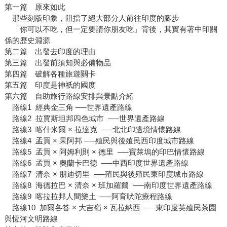
第一篇 原來如此
那些刻版印象，阻擋了絕大部分人前往印度的腳步
「你可以不吃，但一定要請你朋友吃」背後，其實有著中印關
係的歷史淵源
第二篇 出發去印度的理由
第三篇 出發前須知與必備物品
第四篇 破解各種旅遊關卡
第五篇 印度是神祇的國度
第六篇 自助旅行路線安排與景點介紹
路線1 經典金三角 ──世界遺產路線
路線2 拉賈斯坦邦四色城市 ──世界遺產路線
路線3 喀什米爾 × 拉達克 ──北北印邊境情懷路線
路線4 孟買 × 果阿邦 ──殖民與後殖民西印度城市路線
路線5 孟買 × 阿姆利則 × 德里 ──寶萊塢的印巴情懷路線
路線6 孟買 × 奧蘭卡巴德 ──中西印度世界遺產路線
路線7 清奈 × 朋迪切里 ──殖民與後殖民東印度城市路線
路線8 海德拉巴 × 清奈 × 班加羅爾 ──南印度世界遺產路線
路線9 喀拉拉邦人間樂土 ──阿育吠陀療程路線
路線10 加爾各答 × 大吉嶺 × 瓦拉納西 ──東印度英殖民茶園
與恆河文明路線