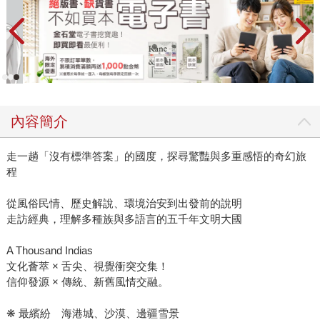
內容簡介
走一趟「沒有標準答案」的國度，探尋驚豔與多重感悟的奇幻旅
程
從風俗民情、歷史解說、環境治安到出發前的說明
走訪經典，理解多種族與多語言的五千年文明大國
A Thousand Indias
文化薈萃 × 舌尖、視覺衝突交集！
信仰發源 × 傳統、新舊風情交融。
❋ 最繽紛 海港城、沙漠、邊疆雪景