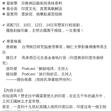
❋ 最衝擊 宗教神話藝術與美味香料
❋ 最全面 印度文化、真實風貌解說
❋ 最實用 選旅宿、挑餐點避雷指南
✔ 搭配7日、10日、12日、14日等豐富行程規劃，
擺脫刻板印象，文明古國萬千模樣，一次看懂！
✔ 專業推薦
唐維敏 台灣南亞研究協會理事長，輔仁大學影像傳播學系主
任
陳亞才 馬來西亞元生基金會執行長（印度教與印度寺廟研
究）
游尚傑 Podcast「解鎖地球」主持人
楊佳榮 Podcast「旅行熱炒店」主持人
────聯合推薦 （按姓氏筆畫順序排列）
【內容介紹】
你知道嗎？歷史比中國還要悠久的印度，在近五千年的歲月中，
土邦王國林立才是常態。
甚至，一直到十九世紀英國人殖民印度以前，印度沒有一個王朝