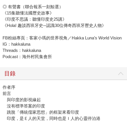
◎ 有聲書（聯合報系一刻鯨選）
《15集聽懂法國歷史故事》
《印度不思議：聽懂印度史25講》
《Hola! 趣談西班牙史─認識30位傳奇西班牙歷史人物》
FB粉絲專頁：客家小瑪的世界視角／Hakka Luna’s World Vision
IG：hakkaluna
Threads：hakkaluna
Podcast：海外村民集會所
目錄
作者序
前言
與印度的影視緣起
沒有標準答案的印度
跳脫「傳統儒家思想」的框架來看印度
印度，是Ｅ人的天堂，同時也是Ｉ人的心靈停泊港