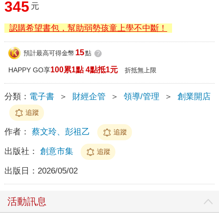
345
元
認購希望書包，幫助弱勢孩童上學不中斷！
15
預計最高可得金幣
點
?
100累1點 4點抵1元
HAPPY GO享
折抵無上限
分類：
電子書
＞
財經企管
＞
領導/管理
＞
創業開店
追蹤
作者：
蔡文玲、彭祖乙
追蹤
出版社：
創意市集
追蹤
出版日：
2026/05/02
活動訊息