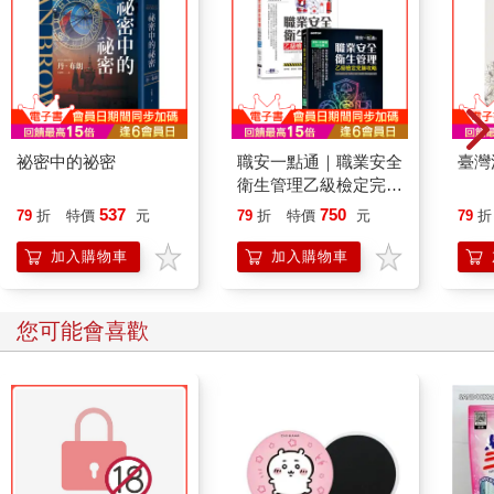
祕密中的祕密
職安一點通｜職業安全
臺灣
衛生管理乙級檢定完勝
攻略｜2026版(套書)
537
750
79
折
特價
元
79
折
特價
元
79
折
加入購物車
加入購物車
您可能會喜歡