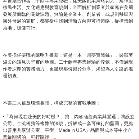
本書結合作者二十餘年專業經驗，從美國創業策略切入，延伸至
移民生活、文化適應與教育規劃，全面解析創業者與家庭在美國
發展所面臨的關鍵課題。無論是企業主、創業者，或規劃移民與
海外發展的家庭，都能從中找到清晰方向與可行策略，從構想到
落地，穩健前行。
在美擔任要職的陳明升推薦：這是一本「圓夢實戰錄」，裝載著
溫柔的遠見與堅實的地圖。二十餘年專業經驗的淬鍊，不僅展現
作者深厚的實務能力，更體現那份樂於分享、渴望為人引路的溫
暖初衷。
本書三大篇章環環相扣，構成完整的實戰地圖：
•「為何現在赴美的好時機？」篇，內容涵蓋商業與營運，將設立
公司、金流稅務等複雜的法規，拆解成一套可執行的藍圖，更點
出善用共享辦公室、平衡「Made in USA」品牌與成本等中小企
業最關切的「可行路徑」。