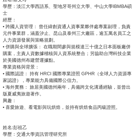
學歷：淡江大學西語系、聖地牙哥州立大學、中山大學IBMBA碩
士
經歷：
• 跨國人資管理： 曾任緯創資通人資事業夥伴處專案副理，負責
元件事業群，涵蓋汐止、昆山及泰州三大廠區，逾五萬名員工之
人力資源發展與策略規劃。
• 併購與全球擴張： 在職期間參與規模達三十億之日本面板廠併
購案，主責人資數據稽核與人資系統整合；另協助台灣科技企業
於美國德州布建營運據點。
專業資格與背景：
• 國際認證： 持有 HRCI 國際專業證照 GPHR（全球人力資源專
家認證），專業能力具備國際公信力。
• 海外實務： 旅居美國德州兩年，具備跨文化溝通經驗，並曾出
版夏威夷旅遊著作。
興趣：
• 喜愛旅遊、看電影與玩烘焙，並持有烘焙食品丙級證照。
姓名:彭祖乙
學歷：交通大學資訊管理研究所