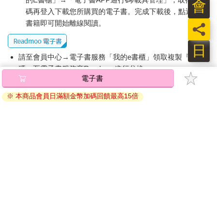
會
碼再登入下載您所購買的電子書。完成下載後，點選任一
書籍即可開始離線閱讀。
員
日
請至會員中心→電子書服務「我的e書櫃」領取複製『兌換
碼』至電子書服務商Readmoo進行兌換。
電子書
退換貨須知：
※ 本商品會員日滿額金幣加碼回饋最高15倍
因版權保護，您在金石堂所購買的電子書僅能以金石堂專屬
的閱讀軟體開啟閱讀，無法以其他閱讀器或直接下載檔案。
依據「消費者保護法」第19條及行政院消費者保護處公告之
「通訊交易解除權合理例外情事適用準則」，非以有形媒介
提供之數位內容或一經提供即為完成之線上服務，經消費者
事先同意始提供。（如：電子書、電子雜誌、下載版軟體、
虛擬商品…等），
不受「網購服務需提供七日鑑賞期」的限
制
。為維護您的權益，建議您先使用「試閱」功能後再付款
購買。