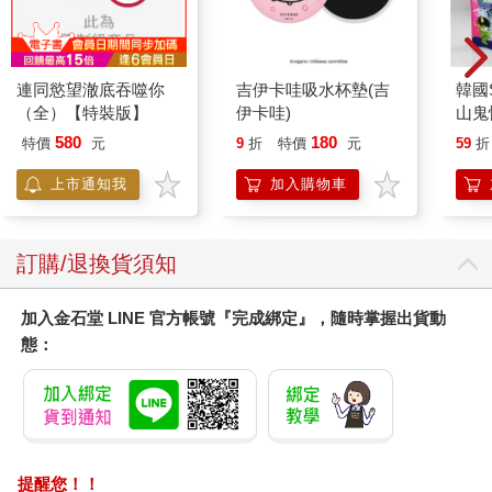
連同慾望澈底吞噬你
吉伊卡哇吸水杯墊(吉
韓國S
（全）【特裝版】
伊卡哇)
山鬼
450
580
180
特價
元
9
折
特價
元
59
折
上市通知我
加入購物車
訂購/退換貨須知
加入金石堂 LINE 官方帳號『完成綁定』，隨時掌握出貨動
態：
提醒您！！