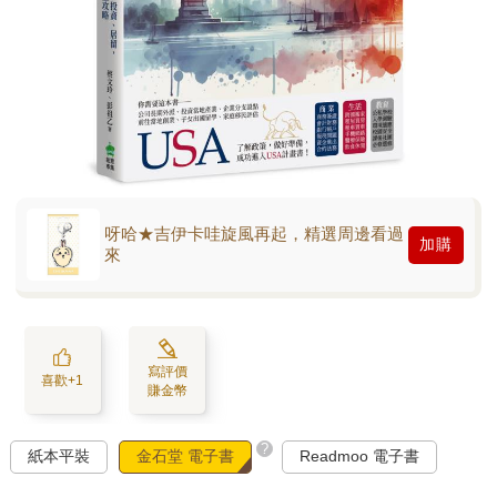
呀哈★吉伊卡哇旋風再起，精選周邊看過
加購
來
寫評價
喜歡+1
賺金幣
?
紙本平裝
金石堂 電子書
Readmoo 電子書