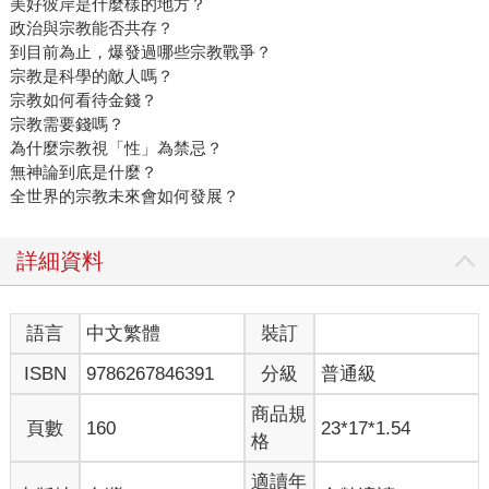
美好彼岸是什麼樣的地方？
政治與宗教能否共存？
到目前為止，爆發過哪些宗教戰爭？
宗教是科學的敵人嗎？
宗教如何看待金錢？
宗教需要錢嗎？
為什麼宗教視「性」為禁忌？
無神論到底是什麼？
全世界的宗教未來會如何發展？
詳細資料
語言
中文繁體
裝訂
ISBN
9786267846391
分級
普通級
商品規
頁數
160
23*17*1.54
格
適讀年