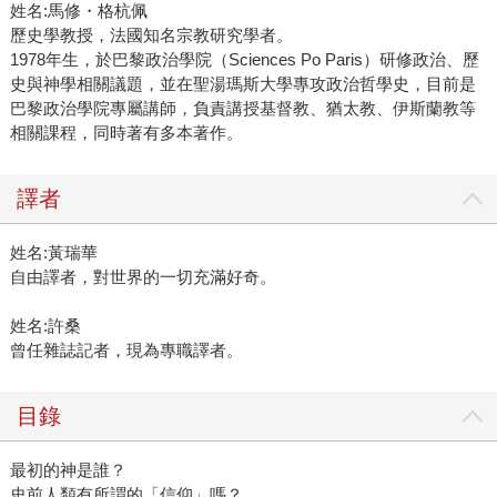
姓名:馬修・格杭佩
歷史學教授，法國知名宗教研究學者。
1978年生，於巴黎政治學院（Sciences Po Paris）研修政治、歷
史與神學相關議題，並在聖湯瑪斯大學專攻政治哲學史，目前是
巴黎政治學院專屬講師，負責講授基督教、猶太教、伊斯蘭教等
相關課程，同時著有多本著作。
譯者
姓名:黃瑞華
自由譯者，對世界的一切充滿好奇。
姓名:許桑
曾任雜誌記者，現為專職譯者。
目錄
最初的神是誰？
史前人類有所謂的「信仰」嗎？