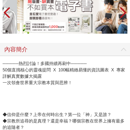
內容簡介
─────熱烈討論！多國持續再刷中─────
50個直搗核心的靈魂提問 X 100幅精緻易懂的資訊圖表 X 專家
詳解真實數據大揭露
一次領會世界重大宗教本質與思辨！
◆信仰是什麼？上帝在何時出生？第一位「神」又是誰？
◆宗教所追尋的是真理？還是幸福？哪個宗教在世界上擁有最多
的追隨者？