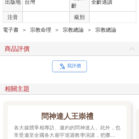
出版地
台灣
全齡適讀
齡
注音
級別
電子書
＞
宗教命理
＞
宗教總論
＞
宗教總論
商品評價
寫評價
相關主題
問神達人王崇禮
各大媒體爭相專訪、邀約的問神達人。此外，也
常受邀至全國各大廟宇巡迴教學演講，把擲筊、