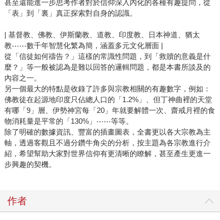
甚至還能進一步思考作者對於信仰深入內化的各種有趣提問，從
「表」到「裏」真正探索對自身的認識。
| 基督教、佛教、伊斯蘭教、道教、印度教、日本神道、猶太
教⋯⋯數千年智慧化繁為簡，涵蓋多元文化層面 |
從「信徒如何禱告？」這樣的常識性問題，到「救贖的意義是什
麼？」等一般被認為是難以回答的邏輯問題，都是本書所談及的
內容之一。
另一個最大的特點是收錄了許多與宗教相關的有趣數字，例如：
佛教徒在起源地印度只佔總人口的「1.2%」、但丁神曲裡的天堂
有哪「9」層、伊勢神宮每「20」年就要解體一次、齋戒月裡的食
物消耗量是平常的「130%」⋯⋯等等。
除了明確的數據資訊、豐富的插畫圖表，全書更以各大宗教為主
軸，透過客觀且不過分鑽牛角尖的分析，按主題為各宗教進行介
紹，希望幫助大家對世界信仰有更清晰的瞭解，甚至產生更進一
步興趣的契機。
作者