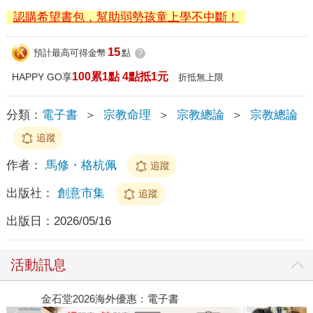
認購希望書包，幫助弱勢孩童上學不中斷！
15
預計最高可得金幣
點
?
100累1點 4點抵1元
HAPPY GO享
折抵無上限
分類：
電子書
＞
宗教命理
＞
宗教總論
＞
宗教總論
追蹤
作者：
馬修・格杭佩
追蹤
出版社：
創意市集
追蹤
出版日：
2026/05/16
活動訊息
金石堂2026海外優惠：電子書