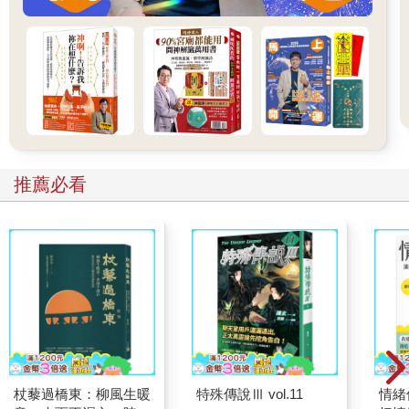
推薦必看
杖藜過橋東：柳風生暖
特殊傳說Ⅲ vol.11
情緒