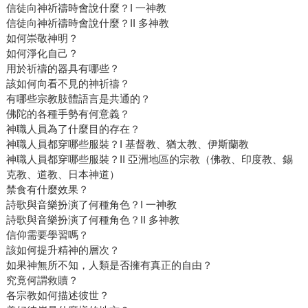
信徒向神祈禱時會說什麼？I 一神教
信徒向神祈禱時會說什麼？II 多神教
如何崇敬神明？
如何淨化自己？
用於祈禱的器具有哪些？
該如何向看不見的神祈禱？
有哪些宗教肢體語言是共通的？
佛陀的各種手勢有何意義？
神職人員為了什麼目的存在？
神職人員都穿哪些服裝？I 基督教、猶太教、伊斯蘭教
神職人員都穿哪些服裝？II 亞洲地區的宗教（佛教、印度教、錫
克教、道教、日本神道）
禁食有什麼效果？
詩歌與音樂扮演了何種角色？I 一神教
詩歌與音樂扮演了何種角色？II 多神教
信仰需要學習嗎？
該如何提升精神的層次？
如果神無所不知，人類是否擁有真正的自由？
究竟何謂救贖？
各宗教如何描述彼世？