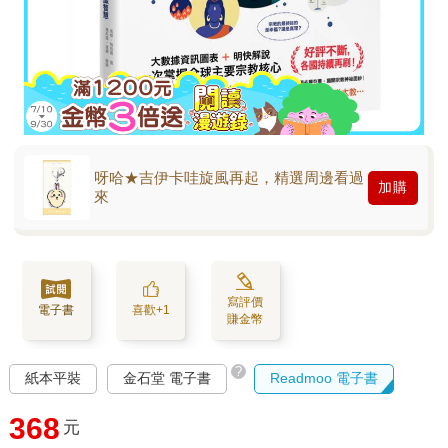
呀哈★吉伊卡哇旋風再起，精選周邊看過
加購
來
寫評價
電子書
喜歡+1
賺金幣
?
紙本平裝
金石堂 電子書
Readmoo 電子書
368
元