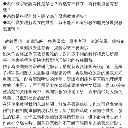
◆為什麼宗教認為性是禁忌？既然有神存在，為什麼還會有惡
魔？
◆宗教是科學的敵人嗎？為什麼宗教會消失？
◆為什麼要理解現在的世界，就不能不知道宗教的歷史發展與教
義邏輯？
| 教義思想、組織階級、祭典儀式、歷史考證、流派差異、終極追
求⋯⋯海量知識去蕪存菁，揭開宗教神祕面紗 |
如果你曾經認為宗教是複雜的，對許多不同的解釋和想法所疑
惑，本書將帶你更快速輕鬆地理解它的各種面貌。
作者為法國知名宗教研究學者，搭配新銳資訊圖表設計師，蒐羅
了和宗教相關的大量數據和歷史資料，再以精心設計的圖表方式
重新呈現，配合簡潔明快的說明，讓讀者們能夠更直觀地理解宗
教的「本質」，而不需要太多繁瑣或艱深的古文釋義。從100張完
整清楚的資訊圖表中，揭開宗教的神祕面紗，直擊信仰對人類的
意義，乃至對社會的影響。
在這個宗教與我們息息相關，無論是否為信徒，也無可避免會接
觸到各種相關事物的現代社會，除了能夠藉此了解如今世界上發
生的戰爭、恐怖主義和政治衝突等情勢原由，也不必再擔心於工
作或社交場合時，因為對宗教的不了解而誤踩別人的禁忌雷點，