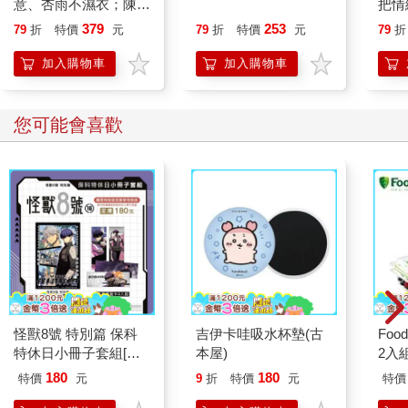
意、杏雨不濕衣；陳亮
把情
恭談以心轉境的適齡漫
誰都
379
253
79
折
特價
元
79
折
特價
元
79
折
想
加入購物車
加入購物車
您可能會喜歡
怪獸8號 特別篇 保科
吉伊卡哇吸水杯墊(古
Foo
特休日小冊子套組[限
本屋)
2入
加購]
180
180
特價
元
9
折
特價
元
特價