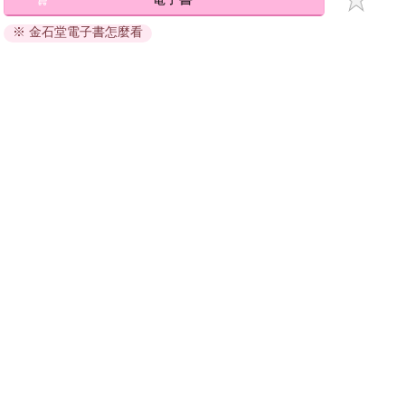
退換貨須知：
※ 金石堂電子書怎麼看
因版權保護，您在金石堂所購買的電子書僅能以金石堂專屬
的閱讀軟體開啟閱讀，無法以其他閱讀器或直接下載檔案。
依據「消費者保護法」第19條及行政院消費者保護處公告之
「通訊交易解除權合理例外情事適用準則」，非以有形媒介
提供之數位內容或一經提供即為完成之線上服務，經消費者
事先同意始提供。（如：電子書、電子雜誌、下載版軟體、
虛擬商品…等），
不受「網購服務需提供七日鑑賞期」的限
制
。為維護您的權益，建議您先使用「試閱」功能後再付款
購買。