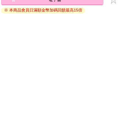
退換貨須知：
※ 本商品會員日滿額金幣加碼回饋最高15倍
因版權保護，您在金石堂所購買的電子書僅能以金石堂專屬
的閱讀軟體開啟閱讀，無法以其他閱讀器或直接下載檔案。
依據「消費者保護法」第19條及行政院消費者保護處公告之
「通訊交易解除權合理例外情事適用準則」，非以有形媒介
提供之數位內容或一經提供即為完成之線上服務，經消費者
事先同意始提供。（如：電子書、電子雜誌、下載版軟體、
虛擬商品…等），
不受「網購服務需提供七日鑑賞期」的限
制
。為維護您的權益，建議您先使用「試閱」功能後再付款
購買。