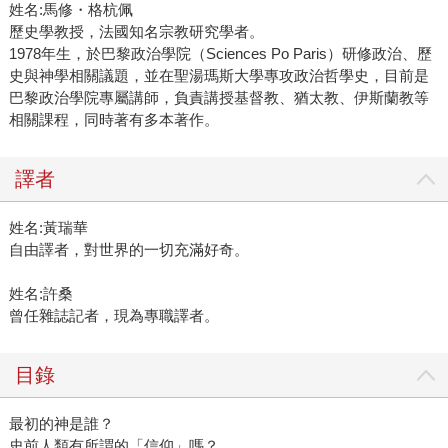
姓名:馬修・格杭佩
歷史學教授，法國知名宗教研究學者。
1978年生，於巴黎政治學院（Sciences Po Paris）研修政治、歷
史與神學相關議題，並在聖湯瑪斯大學專攻政治哲學史，目前是
巴黎政治學院專屬講師，負責講授基督教、猶太教、伊斯蘭教等
相關課程，同時著有多本著作。
譯者
姓名:黃瑞華
自由譯者，對世界的一切充滿好奇。
姓名:許桑
曾任雜誌記者，現為專職譯者。
目錄
最初的神是誰？
史前人類有所謂的「信仰」嗎？