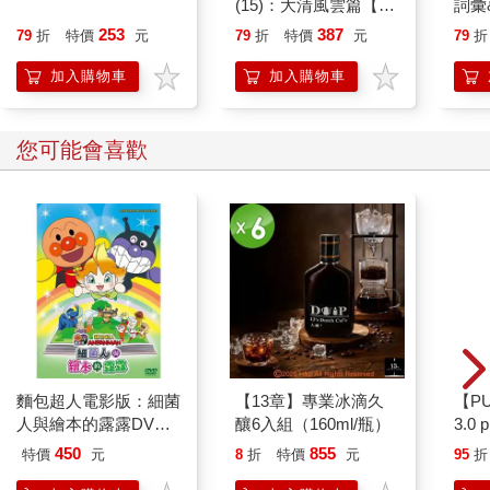
(15)：大清風雲篇【萌
詞彙
貓漫畫學歷史】
253
387
79
折
特價
元
79
折
特價
元
79
折
加入購物車
加入購物車
您可能會喜歡
麵包超人電影版：細菌
【13章】專業冰滴久
【P
人與繪本的露露DVD-
釀6入組（160ml/瓶）
3.0
平裝版
黑 
450
855
特價
元
8
折
特價
元
95
折