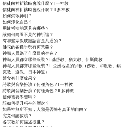
信徒向神祈禱時會說什麼？I 一神教
信徒向神祈禱時會說什麼？II 多神教
如何崇敬神明？
如何淨化自己？
用於祈禱的器具有哪些？
該如何向看不見的神祈禱？
有哪些宗教肢體語言是共通的？
佛陀的各種手勢有何意義？
神職人員為了什麼目的存在？
神職人員都穿哪些服裝？I 基督教、猶太教、伊斯蘭教
神職人員都穿哪些服裝？II 亞洲地區的宗教（佛教、印度教、錫
克教、道教、日本神道）
禁食有什麼效果？
詩歌與音樂扮演了何種角色？I 一神教
詩歌與音樂扮演了何種角色？II 多神教
信仰需要學習嗎？
該如何提升精神的層次？
如果神無所不知，人類是否擁有真正的自由？
究竟何謂救贖？
各宗教如何描述彼世？