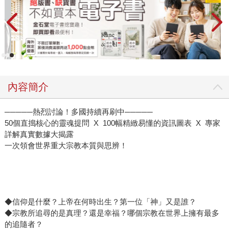
內容簡介
─────熱烈討論！多國持續再刷中─────
50個直搗核心的靈魂提問 X 100幅精緻易懂的資訊圖表 X 專家
詳解真實數據大揭露
一次領會世界重大宗教本質與思辨！
◆信仰是什麼？上帝在何時出生？第一位「神」又是誰？
◆宗教所追尋的是真理？還是幸福？哪個宗教在世界上擁有最多
的追隨者？