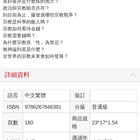
美好彼岸是什麼樣的地方？
政治與宗教能否共存？
到目前為止，爆發過哪些宗教戰爭？
宗教是科學的敵人嗎？
宗教如何看待金錢？
宗教需要錢嗎？
為什麼宗教視「性」為禁忌？
無神論到底是什麼？
全世界的宗教未來會如何發展？
詳細資料
語言
中文繁體
裝訂
ISBN
9786267846391
分級
普通級
商品規
頁數
160
23*17*1.54
格
適讀年