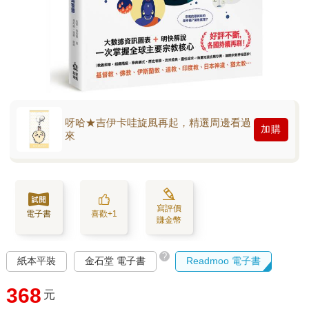
呀哈★吉伊卡哇旋風再起，精選周邊看過
加購
來
寫評價
電子書
喜歡+1
賺金幣
?
紙本平裝
金石堂 電子書
Readmoo 電子書
368
元