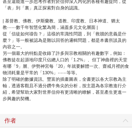
甚至還能進一步思考作者對於信仰深入內化的各種有趣提問，從
「表」到「裏」真正探索對自身的認識。
| 基督教、佛教、伊斯蘭教、道教、印度教、日本神道、猶太
教⋯⋯數千年智慧化繁為簡，涵蓋多元文化層面 |
從「信徒如何禱告？」這樣的常識性問題，到「救贖的意義是什
麼？」等一般被認為是難以回答的邏輯問題，都是本書所談及的
內容之一。
另一個最大的特點是收錄了許多與宗教相關的有趣數字，例如：
佛教徒在起源地印度只佔總人口的「1.2%」、但丁神曲裡的天堂
有哪「9」層、伊勢神宮每「20」年就要解體一次、齋戒月裡的食
物消耗量是平常的「130%」⋯⋯等等。
除了明確的數據資訊、豐富的插畫圖表，全書更以各大宗教為主
軸，透過客觀且不過分鑽牛角尖的分析，按主題為各宗教進行介
紹，希望幫助大家對世界信仰有更清晰的瞭解，甚至產生更進一
步興趣的契機。
作者