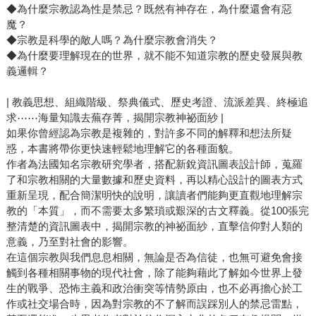
◆為什麼宗教認為性是禁忌？既然有神存在，為什麼還會有惡
魔？
◆宗教是科學的敵人嗎？為什麼宗教會消失？
◆為什麼要理解現在的世界，就不能不知道宗教的歷史發展與教
義邏輯？
| 教義思想、組織階級、祭典儀式、歷史考證、流派差異、終極追
求⋯⋯海量知識去蕪存菁，揭開宗教神祕面紗 |
如果你曾經認為宗教是複雜的，對許多不同的解釋和想法所疑
惑，本書將帶你更快速輕鬆地理解它的各種面貌。
作者為法國知名宗教研究學者，搭配新銳資訊圖表設計師，蒐羅
了和宗教相關的大量數據和歷史資料，再以精心設計的圖表方式
重新呈現，配合簡潔明快的說明，讓讀者們能夠更直觀地理解宗
教的「本質」，而不需要太多繁瑣或艱深的古文釋義。從100張完
整清楚的資訊圖表中，揭開宗教的神祕面紗，直擊信仰對人類的
意義，乃至對社會的影響。
在這個宗教與我們息息相關，無論是否為信徒，也無可避免會接
觸到各種相關事物的現代社會，除了能夠藉此了解如今世界上發
生的戰爭、恐怖主義和政治衝突等情勢原由，也不必再擔心於工
作或社交場合時，因為對宗教的不了解而誤踩別人的禁忌雷點，