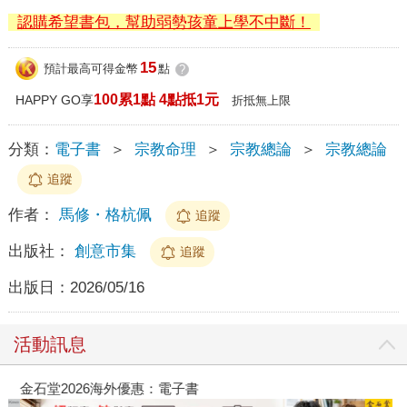
認購希望書包，幫助弱勢孩童上學不中斷！
15
預計最高可得金幣
點
?
100累1點 4點抵1元
HAPPY GO享
折抵無上限
分類：
電子書
＞
宗教命理
＞
宗教總論
＞
宗教總論
追蹤
作者：
馬修・格杭佩
追蹤
出版社：
創意市集
追蹤
出版日：
2026/05/16
活動訊息
金石堂2026海外優惠：電子書