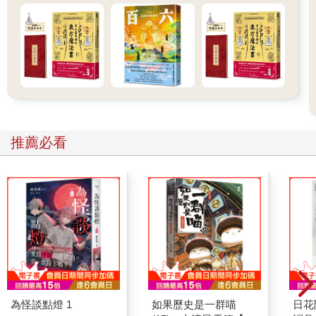
推薦必看
為怪談點燈 1
如果歷史是一群喵
日花