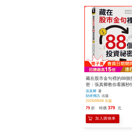
藏在股市金句裡的88個
密：張真卿教你看圖秒
況與投資策略
張真卿
著
財經傳訊
出版
2026/08/06 出版
379
79
折
特價
元
加入購物車