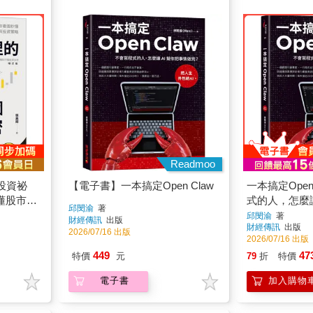
Readmoo
投資祕
【電子書】一本搞定Open Claw
一本搞定Open
懂股市實
式的人，怎麼讓
邱閔渝
著
做完？
邱閔渝
著
財經傳訊
出版
財經傳訊
出版
2026/07/16 出版
2026/07/16 出版
449
47
特價
元
79
折
特價
電子書
加入購物