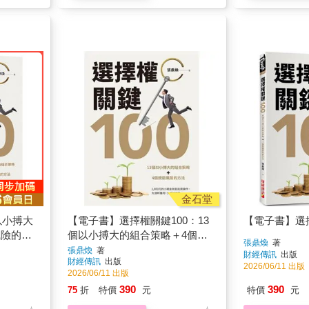
金石堂
以小搏大
【電子書】選擇權關鍵100：13
【電子書】選擇
風險的方
個以小搏大的組合策略＋4個規
張鼎煥
著
避風險的方法
張鼎煥
著
財經傳訊
出版
財經傳訊
出版
2026/06/11 出版
2026/06/11 出版
390
390
75
折
特價
元
特價
元
電子書
電子書