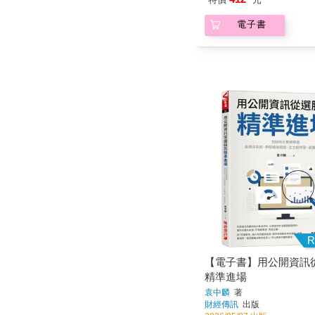
R
【電子書】用公開資訊
精準進場
袁中麟
著
財經傳訊
出版
2026/05/07 出版
360
特價
元
電子書