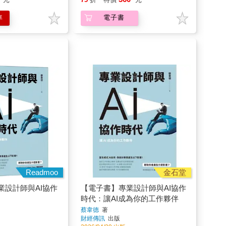
Readmoo
金石堂
業設計師與AI協作
【電子書】專業設計師與AI協作
時代：讓AI成為你的工作夥伴
蔡韋德
著
財經傳訊
出版
2026/04/29 出版
374
75
折
特價
元
電子書