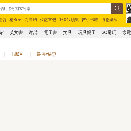
圭吾
楊双子
高希均
公益書包
16647續集
吉伊卡哇
通靈藥師
路邊攤新作
馬斯克
玩具總動員5
超慢跑
館
英文書
雜誌
電子書
文具
玩具親子
3C電玩
家
出版社
書展/特惠