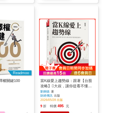
Readmoo
權關鍵100
當K線愛上趨勢線：跟著【台股
攻略】大叔，讓你從看不懂到
穩定獲利！
劉烱德
著
財經傳訊
出版
2026/05/28 出版
495
9
折
特價
元
加入購物車