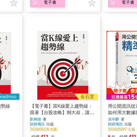
eadmoo
金石堂
趨勢線
【電子書】當K線愛上趨勢線：
用公開資訊從
跟著【台股攻略】烱大叔，讓你
如何用大數據
從看不懂到穩定獲利！
中短線強勢股
劉烱德
著
袁中麟
著
財經傳訊
出版
財經傳訊
出版
殖利率股
2026/05/28 出版
2026/05/07 出版
412
432
特價
元
9
折
特價
電子書
加入購物