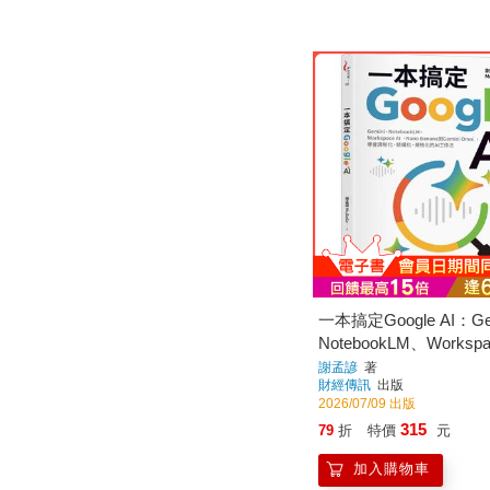
一本搞定Google AI：Ge
NotebookLM、Workspa
NanoBanana到Gemini
謝孟諺
著
財經傳訊
出版
學會清晰化、結構化、
2026/07/09 出版
AI工作法
315
79
折
特價
元
加入購物車