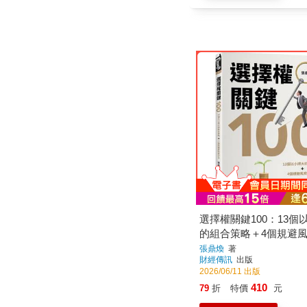
選擇權關鍵100：13個
的組合策略＋4個規避
法
張鼎煥
著
財經傳訊
出版
2026/06/11 出版
410
79
折
特價
元
加入購物車