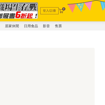
0
登入/註冊
電
居家休閒
日用食品
影音
售票