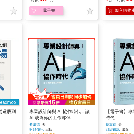
eadmoo
從選股到
專業設計師與 AI 協作時代：讓
【電子書】專
AI 成為你的工作夥伴
時代
蔡韋德
著
蔡韋德
著
財經傳訊
出版
財經傳訊
出版
2026/04/29 出版
2026/04/29 出版
449
374
9
折
特價
元
特價
元
加入購物車
電子書
看全部