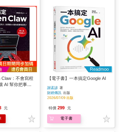
Readmoo
 Claw：不會寫程
【電子書】一本搞定Google AI
 AI 幫你把事情
謝孟諺
著
財經傳訊
出版
2026/07/09 出版
3
299
元
特價
元
車
電子書