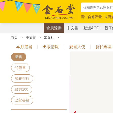
國中自修評量
東野
唯紅花綻放
奧德賽
會員獎勵
中文書
動漫ACG
親子
首頁
＞
中文書
＞
出版社
＞
本月選書
出版情報
愛書大使
折扣專區
新書
特價書
暢銷排行
經典100
全部書籍