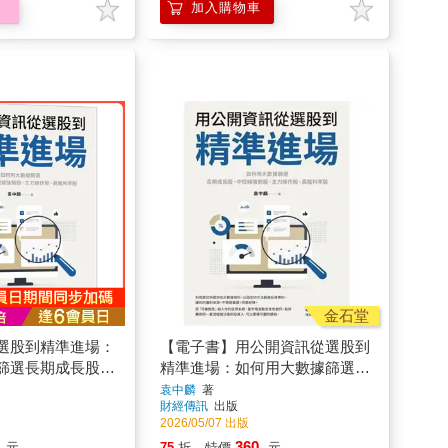
金石堂
選股到精準進場：
【電子書】用公開資訊從選股到
篩選長期成長股、
精準進場：如何用大數據篩選長
、主力操作股、高
期成長股、中短線強勢股、主力
袁中麟
著
財經傳訊
出版
操作股、高殖利率股
2026/05/07 出版
360
元
75
折
特價
元
車
電子書