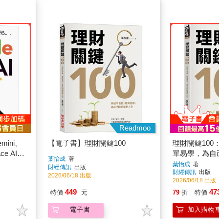
Readmoo
mini、
【電子書】理財關鍵100
理財關鍵100
ce AI、
單易學，為自
葉怡成
著
 Omni，
葉怡成
著
財經傳訊
出版
財經傳訊
出版
規格化的
2026/06/18 出版
2026/06/18 出版
449
47
特價
元
79
折
特價
電子書
加入購物