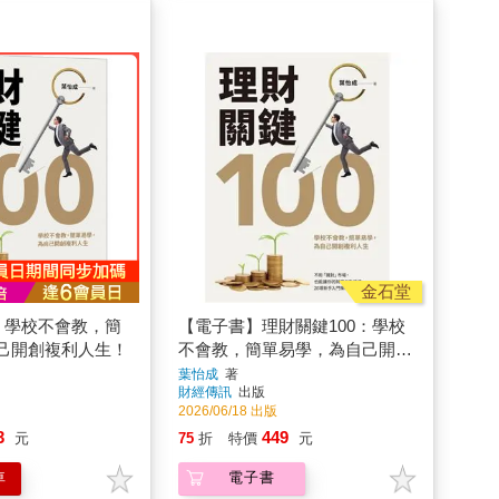
金石堂
：學校不會教，簡
【電子書】理財關鍵100：學校
己開創複利人生！
不會教，簡單易學，為自己開創
複利人生！
葉怡成
著
財經傳訊
出版
2026/06/18 出版
3
449
元
75
折
特價
元
車
電子書