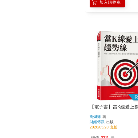
R
【電子書】當K線愛上
劉烱德
著
財經傳訊
出版
2026/05/28 出版
412
特價
元
電子書