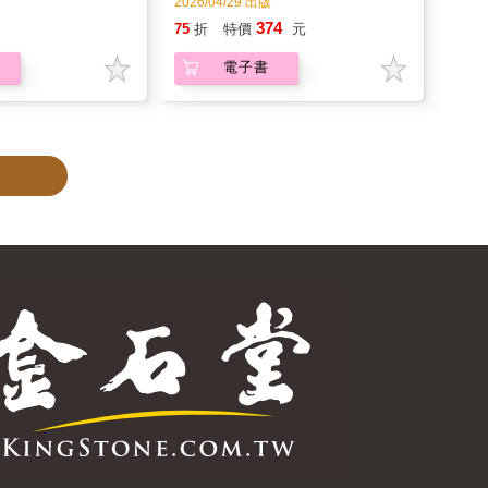
加好友
粉絲團
訂閱
追蹤