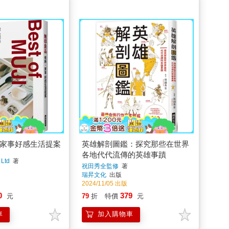
‧家事好感生活提案
英雄解剖圖鑑：探究那些在世界
各地代代流傳的英雄事蹟
 Ltd
著
祝田秀全監修
著
瑞昇文化
出版
2024/11/05 出版
0
379
元
79
折
特價
元
車
加入購物車