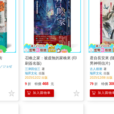
街
召喚之家：被虛無的家喚來 (印
君自長安來 (
刷簽名版)
男神明信片)
／ジョゼ
三津田信三
著
古人很潮
著
／GAS 東
瑞昇文化
出版
瑞昇文化
出版
ネ／忘却
2025/12/22 出版
2025/12/08 出版
468
30
9
折
特價
元
79
折
特價
加入購物車
加入購物