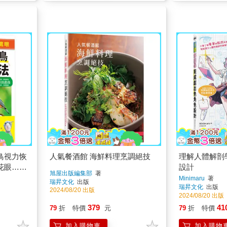
鳥視力恢
人氣餐酒館 海鮮料理烹調絕技
理解人體解剖
花眼…戲
設計
旭屋出版編集部
著
Minimaru
著
瑞昇文化
出版
瑞昇文化
出版
2024/08/20 出版
2024/08/20 出版
379
41
79
折
特價
元
79
折
特價
加入購物車
加入購物