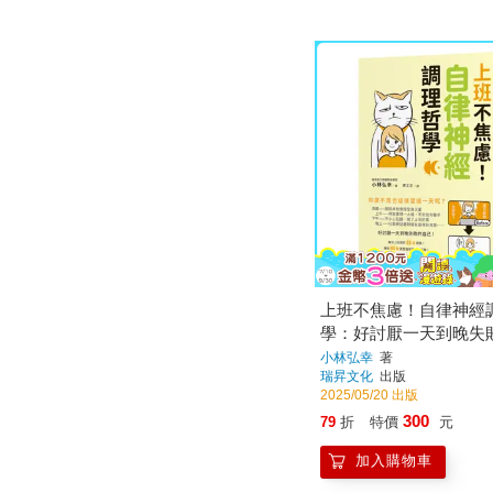
上班不焦慮！自律神經
學：好討厭一天到晚失
己！解決上班族的31個
小林弘幸
著
瑞昇文化
出版
授60種重整自律神
2025/05/20 出版
300
79
折
特價
元
加入購物車