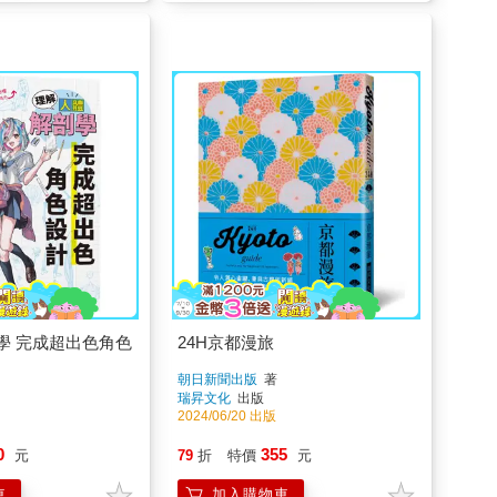
學 完成超出色角色
24H京都漫旅
朝日新聞出版
著
瑞昇文化
出版
2024/06/20 出版
0
355
元
79
折
特價
元
車
加入購物車