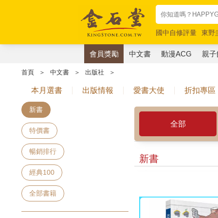
國中自修評量
東野
唯紅花綻放
奧德賽
會員獎勵
中文書
動漫ACG
親子
首頁
＞
中文書
＞
出版社
＞
本月選書
出版情報
愛書大使
折扣專區
新書
全部
特價書
暢銷排行
新書
經典100
全部書籍