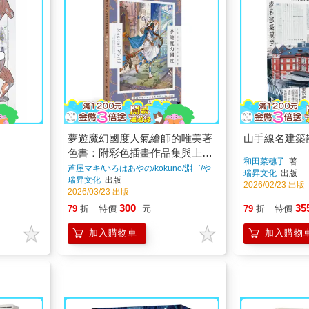
夢遊魔幻國度人氣繪師的唯美著
山手線名建築
色書：附彩色插畫作品集與上色
和田菜穗子
著
技巧教學
芦屋マキ/いろはあやの/kokuno/淵゛/や
瑞昇文化
出版
まがみ彩/ yuko
著
瑞昇文化
出版
2026/02/23 出版
2026/03/23 出版
300
35
79
折
特價
元
79
折
特價
加入購物車
加入購物