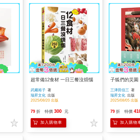
超常備12食材 一日三餐沒煩惱
子狐們的災園 
武藏裕子
著
三津田信三
著
瑞昇文化
出版
瑞昇文化
出版
2025/08/20 出版
2025/08/05 出版
300
41
79
折
特價
元
79
折
特價
加入購物車
加入購物