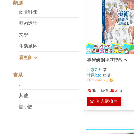
類別
飲食料理
藝術設計
文學
生活風格
美術解剖學基礎教本
加藤公太
著
書系
瑞昇文化
出版
2026/04/07 出版
.
395
79
折
特價
元
其他
加入購物車
讀小說