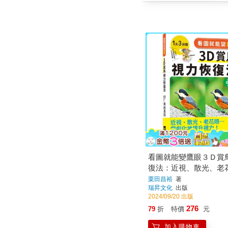
看圖就能變鷹眼３Ｄ賞
復法：近視、散光、老
劇化地提升視力！
栗田昌裕
著
瑞昇文化
出版
2024/09/20 出版
276
79
折
特價
元
加入購物車