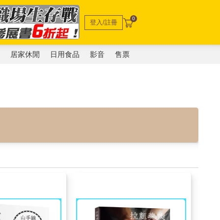
0
登入/註冊
電
居家休閒
日用食品
影音
售票