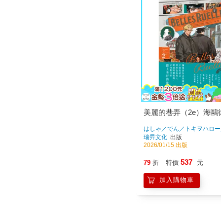
美麗的巷弄（2e）海鷗
はしゃ／でん／トキヲハロー
／Nanai umi／志岐佳衣子
瑞昇文化
出版
春予／かしこの猿／ソライモ
2026/01/15 出版
図鑑
著
537
79
折
特價
元
加入購物車