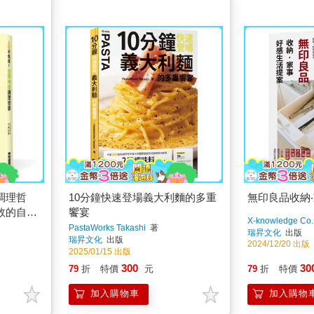
調理哲
10分鐘快速登場義大利麵的多重
無印良品收納
敗的自
饗宴
X-knowledge Co.
煩惱！傳
PastaWorks Takashi
著
瑞昇文化
出版
瑞昇文化
出版
2024/12/20 出版
2025/01/15 出版
300
30
79
折
特價
元
79
折
特價
加入購物車
加入購物