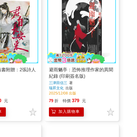
隨書附贈：2張詩人
避雨魉亭：恐怖推理作家的異聞
紀錄 (印刷簽名版)
三津田信三
著
瑞昇文化
出版
2025/12/08 出版
0
379
元
79
折
特價
元
車
加入購物車