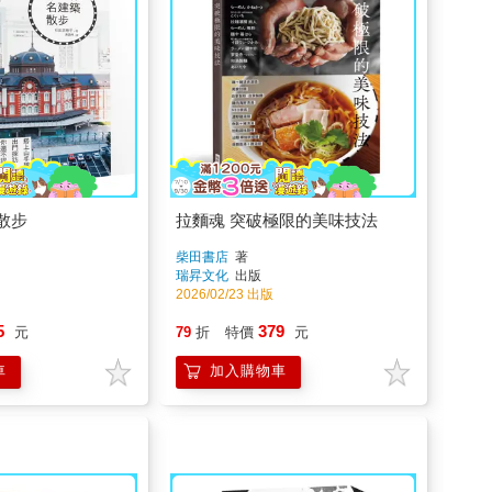
散步
拉麵魂 突破極限的美味技法
柴田書店
著
瑞昇文化
出版
2026/02/23 出版
5
379
元
79
折
特價
元
車
加入購物車