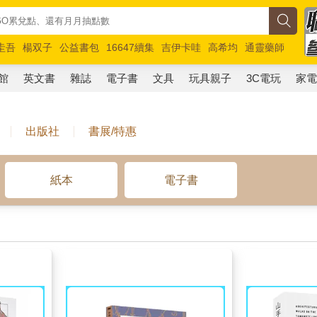
圭吾
楊双子
公益書包
16647續集
吉伊卡哇
高希均
通靈藥師
路邊攤新作
馬斯克
玩具總動員5
超慢跑
館
英文書
雜誌
電子書
文具
玩具親子
3C電玩
家
出版社
書展/特惠
紙本
電子書