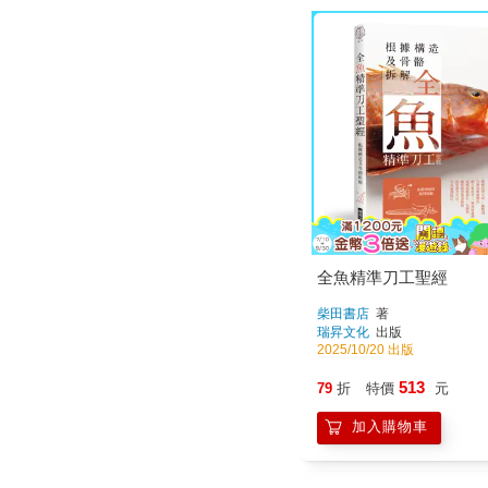
全魚精準刀工聖經
柴田書店
著
瑞昇文化
出版
2025/10/20 出版
513
79
折
特價
元
加入購物車