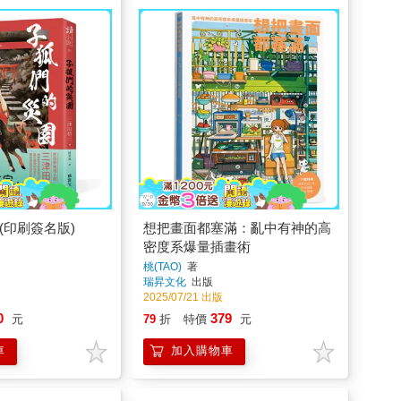
(印刷簽名版)
想把畫面都塞滿：亂中有神的高
密度系爆量插畫術
桃(TAO)
著
瑞昇文化
出版
2025/07/21 出版
0
379
元
79
折
特價
元
車
加入購物車