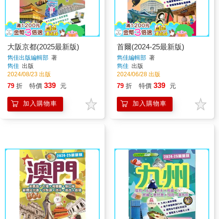
大阪京都(2025最新版)
首爾(2024-25最新版)
雋佳出版編輯部
著
雋佳編輯部
著
雋佳
出版
雋佳
出版
2024/08/23 出版
2024/06/28 出版
339
339
79
折
特價
元
79
折
特價
元
加入購物車
加入購物車