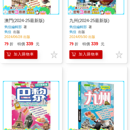
澳門(2024-25最新版)
九州(2024-25最新版)
雋佳編輯部
著
雋佳編輯部
著
雋佳
出版
雋佳
出版
2024/06/28 出版
2024/05/30 出版
339
339
79
折
特價
元
79
折
特價
元
加入購物車
加入購物車