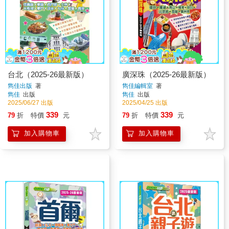
台北（2025-26最新版）
廣深珠（2025-26最新版）
雋佳出版
著
雋佳編輯室
著
雋佳
出版
雋佳
出版
2025/06/27 出版
2025/04/25 出版
339
339
79
折
特價
元
79
折
特價
元
加入購物車
加入購物車