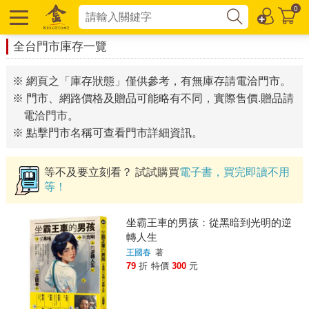
0
全台門市庫存一覽
※ 網頁之「庫存狀態」僅供參考，有無庫存請電洽門市。
※ 門市、網路價格及贈品可能略有不同，實際售價.贈品請
電洽門市。
※ 點擊門市名稱可查看門市詳細資訊。
等不及要立刻看？ 試試購買
電子書，買完即讀不用
等！
坐霸王車的男孩：從黑暗到光明的逆
轉人生
王國春
著
79
折
特價
300
元