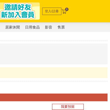
0
登入/註冊
電
居家休閒
日用食品
影音
售票
我要預留