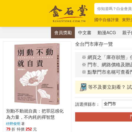
國中自修評量
東野
唯紅花綻放
奧德賽
會員獎勵
中文書
動漫ACG
親子
全台門市庫存一覽
※ 網頁之「庫存狀態」
※ 門市、網路價格及贈
※ 點擊門市名稱可查看
等不及要立刻看？ 
請選擇縣市：
別動不動就自責：把罪惡感化
為力量，不內耗的禪智慧
枡野俊明
著
79
折
特價
252
元