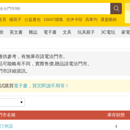
圭吾
楊双子
公益書包
16647續集
吉伊卡哇
高希均
通靈藥師
路邊攤新作
馬斯克
玩具總動員5
超慢跑
館
英文書
雜誌
電子書
文具
玩具親子
3C電玩
家
僅供參考，有無庫存請電洽門市。
品可能略有不同，實際售價.贈品請電洽門市。
門市詳細資訊。
試試購買
電子書，買完即讀不用等！
門市名稱
庫存狀態
汀州店
4