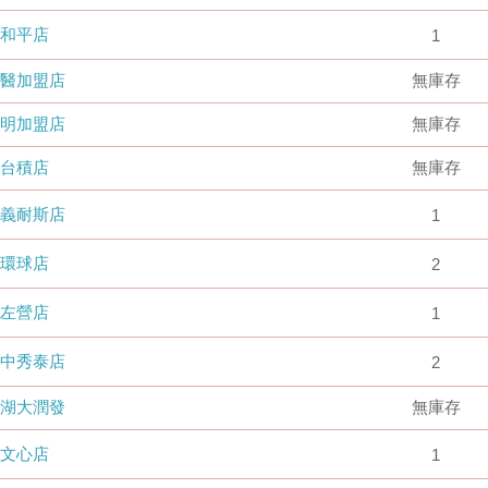
和平店
1
國醫加盟店
無庫存
德明加盟店
無庫存
台積店
無庫存
嘉義耐斯店
1
環球店
2
左營店
1
台中秀泰店
2
內湖大潤發
無庫存
文心店
1