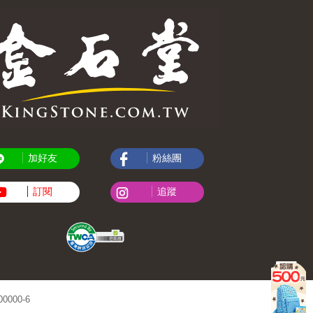
加好友
粉絲團
訂閱
追蹤
000-6