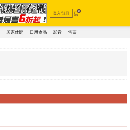
0
登入/註冊
電
居家休閒
日用食品
影音
售票