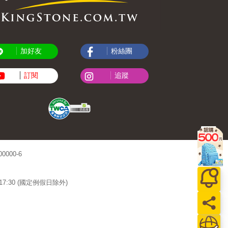
加好友
粉絲團
訂閱
追蹤
000-6
~17:30 (國定例假日除外)