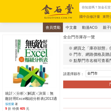
國中自修評量
東野
唯紅花綻放
奧德賽
會員獎勵
中文書
動漫ACG
親子
全台門市庫存一覽
※ 網頁之「庫存狀態」
※ 門市、網路價格及贈
※ 點擊門市名稱可查看
請選擇縣市：
統計╳分析╳解讀╳決策：無
敵好用Excel樞紐分析表(2013適
用)
張哲榮
著
9
折
特價
405
元