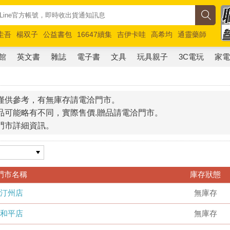
圭吾
楊双子
公益書包
16647續集
吉伊卡哇
高希均
通靈藥師
路邊攤新作
馬斯克
玩具總動員5
超慢跑
館
英文書
雜誌
電子書
文具
玩具親子
3C電玩
家
僅供參考，有無庫存請電洽門市。
品可能略有不同，實際售價.贈品請電洽門市。
門市詳細資訊。
門市名稱
庫存狀態
汀州店
無庫存
和平店
無庫存