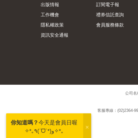
出版情報
訂閱電子報
工作機會
禮券信託查詢
隱私權政策
會員服務條款
資訊安全通報
公司名
客服專線：(02)2364-99
你知道嗎？
今天是會員日喔
✧*｡٩(ˊᗜˋ*)و✧*｡