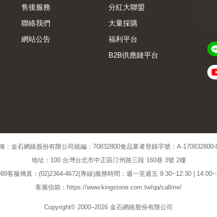
售後服務
分紅大聯盟
聯絡我們
大量採購
網站公告
福利平台
B2B供應鏈平台
Admin
稱：金石網絡股份有限公司
統編：70832800
食品業者登錄字號：A-170832800-00
地址：100 台灣台北市中正區汀州路三段 160巷 3號 2樓
89
客服傳真：(02)2364-4672(專線)
服務時間：週一至週五 9:30~12:30 | 14:00
客服信箱：https://www.kingstone.com.tw/qa/callme/
Copyright© 2000–2026 金石網絡股份有限公司