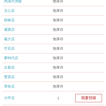
內湖大潤發
無庫存
文心店
無庫存
樹林店
無庫存
麗寶店
無庫存
義大店
無庫存
竹百店
無庫存
夢時代店
無庫存
左新店
無庫存
豐原店
無庫存
草衙店
無庫存
大甲店
我要預留
1