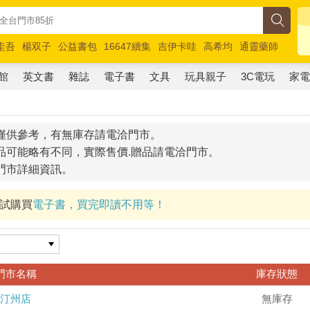
圭吾
楊双子
公益書包
16647續集
吉伊卡哇
高希均
通靈藥師
路邊攤新作
馬斯克
玩具總動員5
超慢跑
館
英文書
雜誌
電子書
文具
玩具親子
3C電玩
家
僅供參考，有無庫存請電洽門市。
品可能略有不同，實際售價.贈品請電洽門市。
門市詳細資訊。
試試購買
電子書，買完即讀不用等！
門市名稱
庫存狀態
汀州店
無庫存