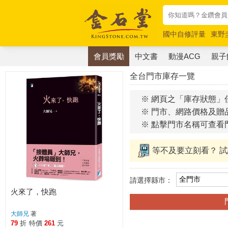
國中自修評量
東野
唯紅花綻放
奧德賽
會員獎勵
中文書
動漫ACG
親子
全台門市庫存一覽
※ 網頁之「庫存狀態」
※ 門市、網路價格及贈
※ 點擊門市名稱可查看
等不及要立刻看？ 
請選擇縣市：
火來了，快跑
大師兄
著
79
折
特價
261
元