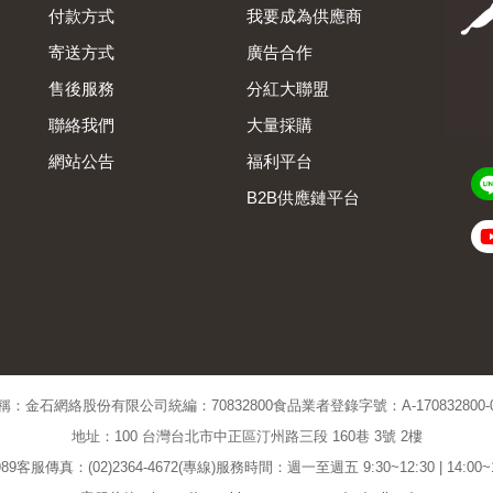
付款方式
我要成為供應商
寄送方式
廣告合作
售後服務
分紅大聯盟
聯絡我們
大量採購
網站公告
福利平台
B2B供應鏈平台
Admin
稱：金石網絡股份有限公司
統編：70832800
食品業者登錄字號：A-170832800-00
地址：100 台灣台北市中正區汀州路三段 160巷 3號 2樓
89
客服傳真：(02)2364-4672(專線)
服務時間：週一至週五 9:30~12:30 | 14:00