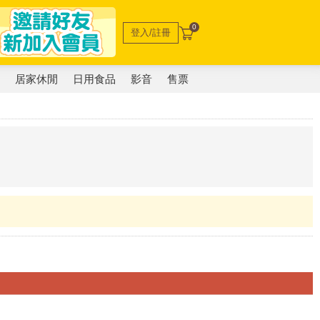
0
登入/註冊
電
居家休閒
日用食品
影音
售票