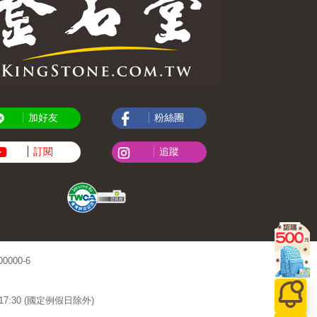
加好友
粉絲團
訂閱
追蹤
000-6
~17:30 (國定例假日除外)