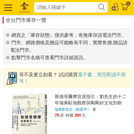
0
全台門市庫存一覽
※ 網頁之「庫存狀態」僅供參考，有無庫存請電洽門市。
※ 門市、網路價格及贈品可能略有不同，實際售價.贈品請
電洽門市。
※ 點擊門市名稱可查看門市詳細資訊。
等不及要立刻看？ 試試購買
電子書，買完即讀不用
等！
斯德哥爾摩宜居指引：劉先生的十二
年瑞典駐地觀察與剛剛好文化剖析
瑞典劉先生（劉晉亨）
著
79
折
特價
284
元