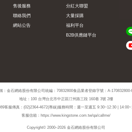
售後服務
分紅大聯盟
聯絡我們
大量採購
網站公告
福利平台
B2B供應鏈平台
Admin
稱：金石網絡股份有限公司
統編：70832800
食品業者登錄字號：A-170832800-00
地址：100 台灣台北市中正區汀州路三段 160巷 3號 2樓
89
客服傳真：(02)2364-4672(專線)
服務時間：週一至週五 9:30~12:30 | 14:00
客服信箱：https://www.kingstone.com.tw/qa/callme/
Copyright© 2000–2026 金石網絡股份有限公司