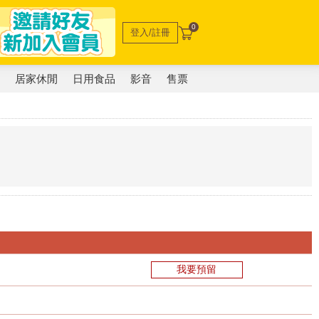
0
登入/註冊
電
居家休閒
日用食品
影音
售票
我要預留