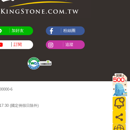
加好友
粉絲團
訂閱
追蹤
000-6
~17:30 (國定例假日除外)