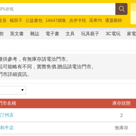
圭吾
楊双子
公益書包
16647續集
吉伊卡哇
高希均
通靈藥師
路邊攤新作
馬斯克
玩具總動員5
超慢跑
館
英文書
雜誌
電子書
文具
玩具親子
3C電玩
家
僅供參考，有無庫存請電洽門市。
品可能略有不同，實際售價.贈品請電洽門市。
門市詳細資訊。
門市名稱
庫存狀態
汀州店
2
和平店
無庫存