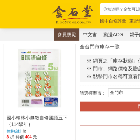
國中自修評量
東野
唯紅花綻放
奧德賽
會員獎勵
中文書
動漫ACG
親子
全台門市庫存一覽
※ 網頁之「庫存狀態」
※ 門市、網路價格及贈
※ 點擊門市名稱可查看
請選擇縣市：
國小翰林小無敵自修國語五下
｛114學年｝
翰林編輯
著
8
折
特價
404
元