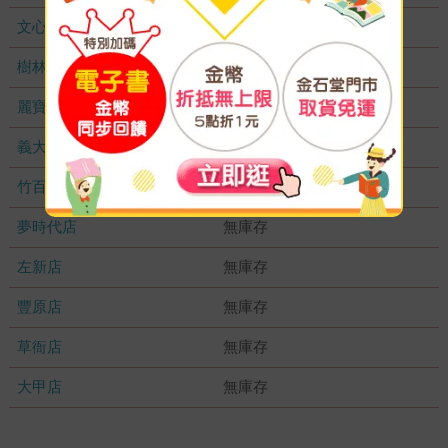
文心店
無庫存
樹林店
無庫存
麗寶店
無庫存
義大店
無庫存
竹百店
無庫存
夢時代店
無庫存
左新店
無庫存
豐原店
無庫存
草衙店
無庫存
大甲店
無庫存