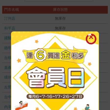
門市名稱
庫存狀態
汀州店
無庫存
和平店
無庫存
國醫加盟店
無庫存
德明加盟店
無庫存
台積店
無庫存
嘉義耐斯店
無庫存
環球店
無庫存
左營店
無庫存
台中秀泰店
無庫存
內湖大潤發
無庫存