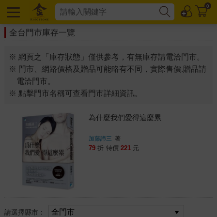
0
全台門市庫存一覽
※ 網頁之「庫存狀態」僅供參考，有無庫存請電洽門市。
※ 門市、網路價格及贈品可能略有不同，實際售價.贈品請
電洽門市。
※ 點擊門市名稱可查看門市詳細資訊。
為什麼我們愛得這麼累
加藤諦三
著
79
折
特價
221
元
請選擇縣市：