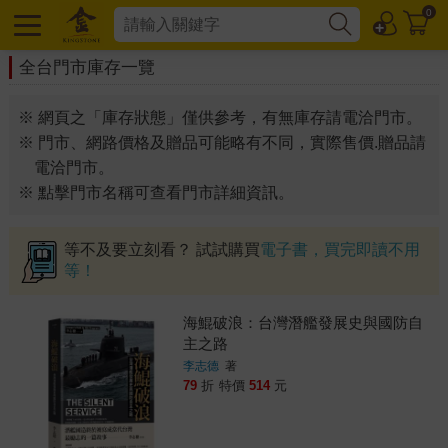
0
全台門市庫存一覽
※ 網頁之「庫存狀態」僅供參考，有無庫存請電洽門市。
※ 門市、網路價格及贈品可能略有不同，實際售價.贈品請
電洽門市。
※ 點擊門市名稱可查看門市詳細資訊。
等不及要立刻看？ 試試購買
電子書，買完即讀不用
等！
海鯤破浪：台灣潛艦發展史與國防自
主之路
李志德
著
79
折
特價
514
元