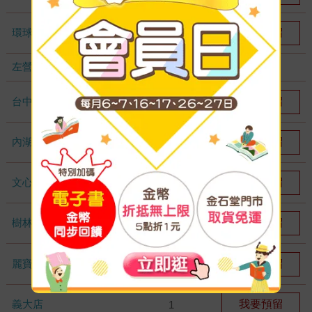
環球店
我要預留
8
左營店
無庫存
台中秀泰店
我要預留
2
內湖大潤發
我要預留
3
文心店
我要預留
2
樹林店
我要預留
1
麗寶店
我要預留
1
義大店
我要預留
1