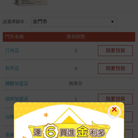
請選擇縣市：
門市名稱
庫存狀態
汀州店
我要預留
2
和平店
我要預留
4
國醫加盟店
無庫存
德明加盟店
我要預留
1
台積店
我要預留
2
嘉義耐斯店
我要預留
2