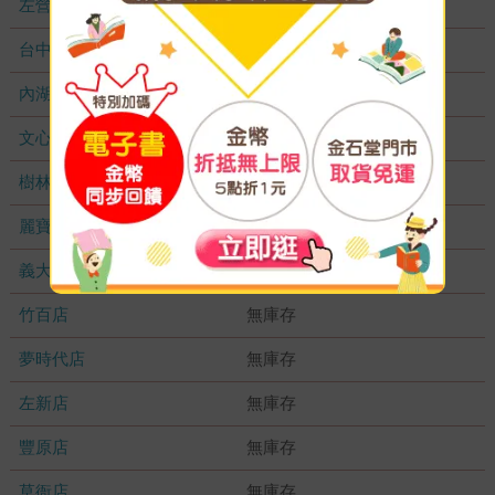
左營店
無庫存
台中秀泰店
無庫存
內湖大潤發
無庫存
文心店
無庫存
樹林店
無庫存
麗寶店
無庫存
義大店
無庫存
竹百店
無庫存
夢時代店
無庫存
左新店
無庫存
豐原店
無庫存
草衙店
無庫存