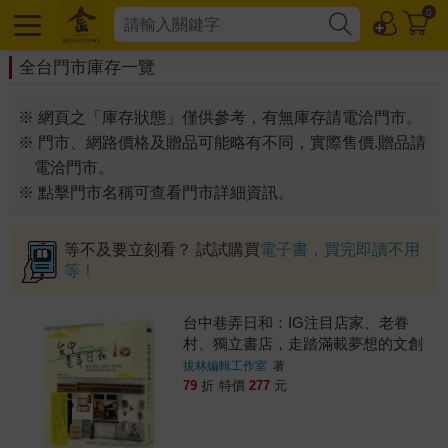
0
全台門市庫存一覽
※ 網頁之「庫存狀態」僅供參考，有無庫存請電洽門市。
※ 門市、網路價格及贈品可能略有不同，實際售價.贈品請
電洽門市。
※ 點擊門市名稱可查看門市詳細資訊。
等不及要立刻看？ 試試購買
電子書，買完即讀不用
等！
台中巷弄日和：IG注目店家、老眷
村、獨立書店，走踏滿載夢想的文創
之城！
拔林編輯工作室
著
79
折
特價
277
元