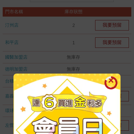
門市名稱
庫存狀態
汀州店
我要預留
2
和平店
我要預留
1
國醫加盟店
無庫存
德明加盟店
無庫存
台積店
無庫存
嘉義耐斯店
我要預留
1
環球店
無庫存
左營店
我要預留
1