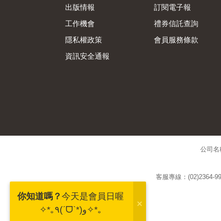
出版情報
訂閱電子報
工作機會
禮券信託查詢
隱私權政策
會員服務條款
資訊安全通報
公司名
客服專線：(02)2364-99
你知道嗎？
今天是會員日喔
✧*｡٩(ˊᗜˋ*)و✧*｡