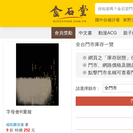
國中自修評量
東野
唯紅花綻放
奧德賽
會員獎勵
中文書
動漫ACG
親子
全台門市庫存一覽
※ 網頁之「庫存狀態」
※ 門市、網路價格及贈
※ 點擊門市名稱可查看
請選擇縣市：
字母會R重複
楊凱麟策畫
著
9
折
特價
252
元