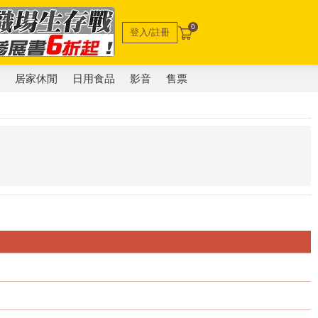
0
登入/註冊
電
居家休閒
日用食品
影音
售票