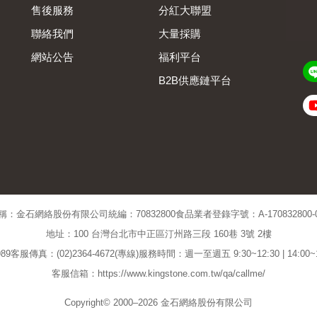
售後服務
分紅大聯盟
聯絡我們
大量採購
網站公告
福利平台
B2B供應鏈平台
Admin
稱：金石網絡股份有限公司
統編：70832800
食品業者登錄字號：A-170832800-00
地址：100 台灣台北市中正區汀州路三段 160巷 3號 2樓
89
客服傳真：(02)2364-4672(專線)
服務時間：週一至週五 9:30~12:30 | 14:00
客服信箱：https://www.kingstone.com.tw/qa/callme/
Copyright© 2000–2026 金石網絡股份有限公司