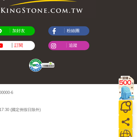
加好友
粉絲團
訂閱
追蹤
000-6
~17:30 (國定例假日除外)