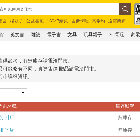
圭吾
楊双子
公益書包
16647續集
吉伊卡哇
高希均
通靈藥師
路邊攤新作
馬斯克
玩具總動員5
超慢跑
館
英文書
雜誌
電子書
文具
玩具親子
3C電玩
家
僅供參考，有無庫存請電洽門市。
品可能略有不同，實際售價.贈品請電洽門市。
門市詳細資訊。
門市名稱
庫存狀態
汀州店
無庫存
和平店
無庫存