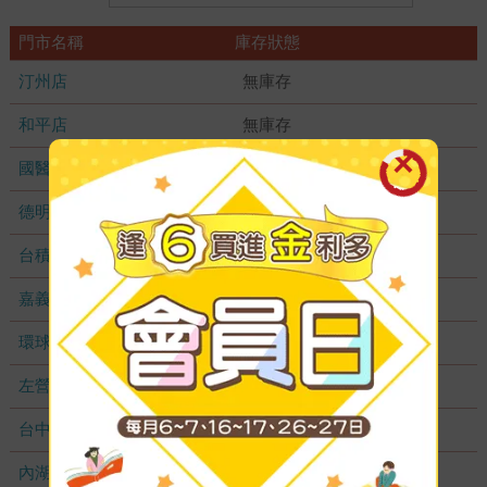
門市名稱
庫存狀態
汀州店
無庫存
和平店
無庫存
國醫加盟店
無庫存
德明加盟店
無庫存
台積店
無庫存
嘉義耐斯店
無庫存
環球店
無庫存
左營店
無庫存
台中秀泰店
無庫存
內湖大潤發
無庫存