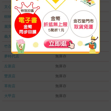
文心店
無庫存
樹林店
無庫存
麗寶店
無庫存
義大店
無庫存
竹百店
無庫存
夢時代店
無庫存
左新店
無庫存
豐原店
無庫存
草衙店
無庫存
大甲店
無庫存