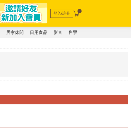
0
登入/註冊
電
居家休閒
日用食品
影音
售票