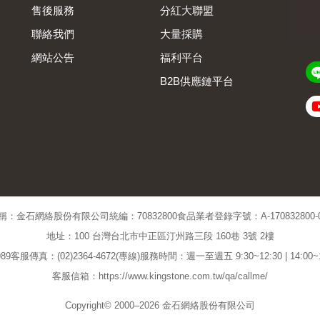
售後服務
分紅大聯盟
聯絡我們
大量採購
網站公告
福利平台
B2B供應鏈平台
Admin
稱：金石網絡股份有限公司
統編：70832800
食品業者登錄字號：A-170832800-00
地址：100 台灣台北市中正區汀州路三段 160巷 3號 2樓
89
客服傳真：(02)2364-4672(專線)
服務時間：週一至週五 9:30~12:30 | 14:00
客服信箱：https://www.kingstone.com.tw/qa/callme/
Copyright© 2000–2026 金石網絡股份有限公司