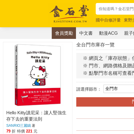
國中自修評量
東野
唯紅花綻放
奧德賽
會員獎勵
中文書
動漫ACG
親子
全台門市庫存一覽
※ 網頁之「庫存狀態」
※ 門市、網路價格及贈
※ 點擊門市名稱可查看
請選擇縣市：
Hello Kitty讀尼采：讓人堅強生
存下去的重要法則
SANRIO三麗鷗
著
79
折
特價
221
元