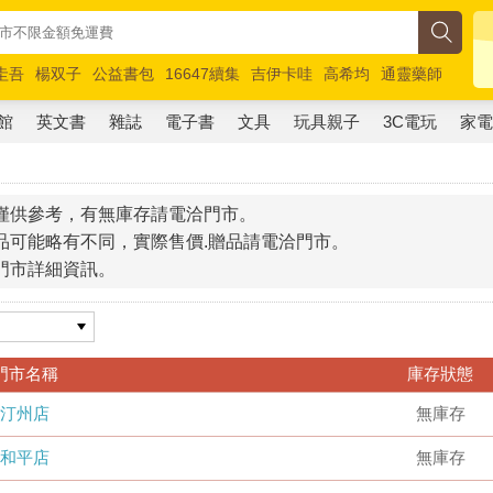
圭吾
楊双子
公益書包
16647續集
吉伊卡哇
高希均
通靈藥師
路邊攤新作
馬斯克
玩具總動員5
超慢跑
館
英文書
雜誌
電子書
文具
玩具親子
3C電玩
家
僅供參考，有無庫存請電洽門市。
品可能略有不同，實際售價.贈品請電洽門市。
門市詳細資訊。
門市名稱
庫存狀態
汀州店
無庫存
和平店
無庫存