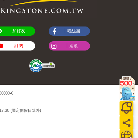
加好友
粉絲團
訂閱
追蹤
000-6
~17:30 (國定例假日除外)