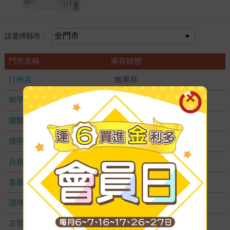
請選擇縣市：
門市名稱
庫存狀態
汀州店
無庫存
和平店
無庫存
國醫加盟店
無庫存
德明加盟店
無庫存
台積店
無庫存
嘉義耐斯店
無庫存
環球店
無庫存
左營店
無庫存