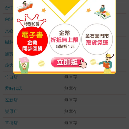
台中秀泰店
無庫存
內湖大潤發
無庫存
文心店
無庫存
樹林店
無庫存
麗寶店
無庫存
義大店
無庫存
竹百店
無庫存
夢時代店
無庫存
左新店
無庫存
豐原店
無庫存
草衙店
無庫存