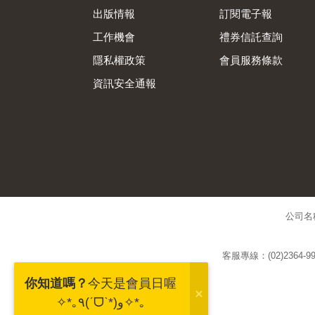
出版情報
訂閱電子報
工作機會
禮券信託查詢
隱私權政策
會員服務條款
資訊安全通報
公司名
客服專線：(02)2364-99
你知道嗎？
今天是會員日喔
✧*｡٩(ˊᗜˋ*)و✧*｡