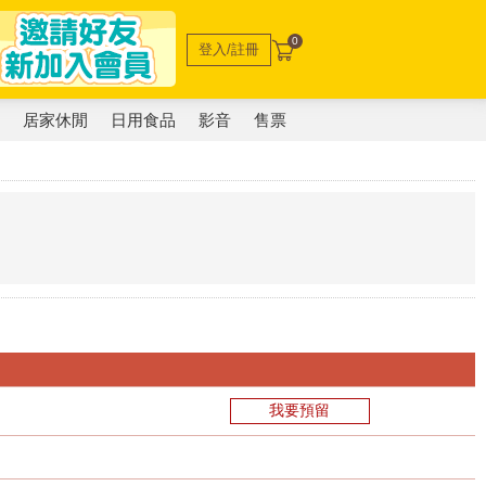
0
登入/註冊
電
居家休閒
日用食品
影音
售票
我要預留