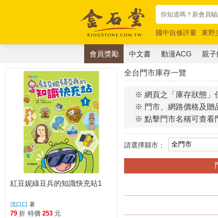
國中自修評量
東野
唯紅花綻放
奧德賽
會員獎勵
中文書
動漫ACG
親子
全台門市庫存一覽
※ 網頁之「庫存狀態」
※ 門市、網路價格及贈
※ 點擊門市名稱可查看
請選擇縣市：
紅豆妮綠豆兵的知識快充站1
沈口口
著
79
折
特價
253
元