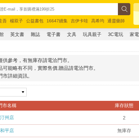
圭吾
楊双子
公益書包
16647續集
吉伊卡哇
高希均
通靈藥師
路邊攤新作
馬斯克
玩具總動員5
超慢跑
館
英文書
雜誌
電子書
文具
玩具親子
3C電玩
家
僅供參考，有無庫存請電洽門市。
品可能略有不同，實際售價.贈品請電洽門市。
門市詳細資訊。
門市名稱
庫存狀態
汀州店
2
和平店
無庫存