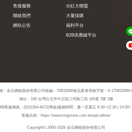
售後服務
分紅大聯盟
聯絡我們
大量採購
網站公告
福利平台
B2B供應鏈平台
Admin
稱：金石網絡股份有限公司
統編：70832800
食品業者登錄字號：A-170832800-00
地址：100 台灣台北市中正區汀州路三段 160巷 3號 2樓
89
客服傳真：(02)2364-4672(專線)
服務時間：週一至週五 9:30~12:30 | 14:00
客服信箱：https://www.kingstone.com.tw/qa/callme/
Copyright© 2000–2026 金石網絡股份有限公司