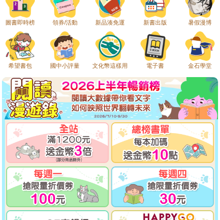
圖書即時榜
領券/活動
新品湊免運
新書出版
暑假漫博
希望書包
國中小評量
文化幣這樣用
電子書
金石學堂