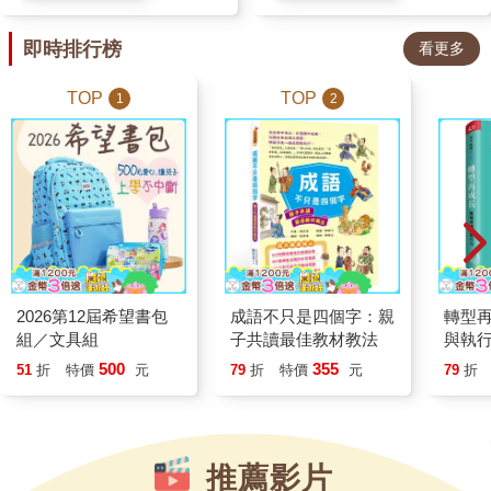
在這個資訊如此豐富的時代，我
去力量後的恐懼，也能感受弱者
們只要眼睛一睜開，手一開始滑
即時排行榜
看更多
突然獲得力量時的慌張與掙扎。
手機，就會看到各種建議、賜
透過兩書的對照，孩子可以練
TOP
TOP
1
2
教，一大堆想要幫助我們日子過
習站在不同角色的立場思考，理
得更好、身體更健康的善意，反
解每個人都有自己的恐懼、困境
而讓人看得很疲乏，心甚至更渾
與選擇，並進一步探討「強大」
沌。有人還會自嘲：「儲存從未
與「弱小」背後真正的意涵。
停止，行動從未開始。」可是然
故事裡的這場雷擊，交換的不只
後呢？ 讀到比約恩說：「心
是暴龍與鱷魚的身體，也讓兩個
靈成長是不能強求的」，我有一
角色走進彼此的人生，從全新的
種鬆一口氣的感覺，終於有一本
視角重新認識自己。原來，真正
2026第12屆希望書包
成語不只是四個字：親
轉型
書告訴我，可以停一下了。他提
的強大，不只是擁有足以戰勝別
組／文具組
子共讀最佳教材教法
與執
醒我們，心靈並不會因為我們覺
人的力量，而是在擁有力量時，
500
355
51
折
特價
元
79
折
特價
元
79
折
得「自己應該要成長」、「想變
仍願意理解他人、保護他人，並
得出眾」、「想在這個領域有所
勇敢面對自己的脆弱。
成就」，就馬上有成長。每個人
都有自己的步調，你我透過為自
推薦影片
己量身打造的生命經驗，學習需