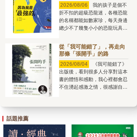
不拔，對自己和身邊的人十分吝
2026/08/06
我的孩子是個不
於創作的小說家，不斷用小說探
嗇，雖然坐擁龐大財富，但卻
折不扣的超級恐龍迷，各種恐龍
索更多的人間樣態，貢獻給讀者
「窮得只剩下錢」；有的人花錢
的名稱都能如數家珍，每天身邊
們，也因而成就《2084》這樣
如流水，毫無節制地透支自己的
總少不了幾隻小小的恐龍玩具。
的大跨越，台北成為小說主要場
未來，落得晚景淒涼的下場；但
玩耍時，他還會替不同的恐龍搭
景，而且用宛如「此曲只應天上
也有人能夠把握想要和需要的差
建各自的「世界」：有時將牠們
有」的筆力，讓這個地方的某些
從「我可能錯了」，再走向
別，將錢用得精準有度，過著自
分成草食性與肉食性兩大區域，
靈魂甦醒，讓某些發自於此地的
那條「張開手」的路
在富足的人生。 金錢能夠以
有時則依照生活環境，安排在海
獨特次聲波能被感知。 如果
驚人的方式形塑人們的生命。如
2026/08/04
《我可能錯了》
洋或陸地棲息；甚至還會仿照電
不是張貴興，我們看不到這樣的
果你不思考如何正確地用錢，錢
出版後，看到很多人分享對這本
影《侏羅紀公園》的情境，為某
台北，就如同如果沒有張貴興，
就會來用你，它會控制你，會把
書的體悟和感動，我心裡都會忍
些恐龍設置特別管制區。 孩
我們看不到那樣的婆羅洲。
你變成它的囚犯，毫不留情，且
不住湧起感激之情，很感謝自己
子在恐龍玩具的世界裡遊戲時，
愛欲是《2084》中一支突出的
絕不同情。反之，如果你知道如
有機會編到一本能讓這麼多人受
也正在一點一滴建構自己眼中的
主旋律。主人翁兼敘事者黃保
何使用金錢這種出色的工具，確
益的書，我自己也是受益者。我
世界——有人很強大，有人很弱
祿，對他的摯愛梅兒述說他與多
實可能為你造就更美好的人生。
對這本書最有感的就是「我可能
小。然而，究竟什麼才是真正的
個女人的交往故事。雖然男性胯
《花錢的藝術》沒有提供預
錯了」、「別相信自己的每個念
話題推薦
「強大」呢？ 第一次看到
下的「遠古巨獸」影響著男人對
算、訣竅，或一體適用的解決方
頭」，也因此開始特別留意自己
《因為我是「最強的」》時，我
女人的態度與對待方式，但小說
案。它旨在讓你了解你和金錢的
和身邊人的念頭，比如我的母
立刻被封面上占據大半畫面的鱷