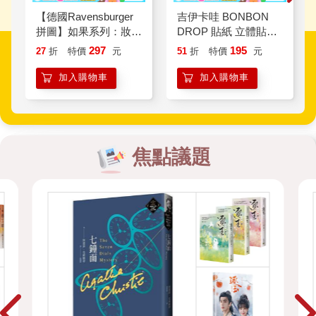
【德國Ravensburger
吉伊卡哇 BONBON
拼圖】如果系列：妝點
DROP 貼紙 立體貼紙
客廳－1000片What If?
水晶貼紙 手帳貼 裝飾
297
195
27
折
特價
元
51
折
特價
元
3： Home Makeover
貼紙 手機貼紙 小八貓
兔兔 Chiikawa
加入購物車
加入購物車
焦點議題