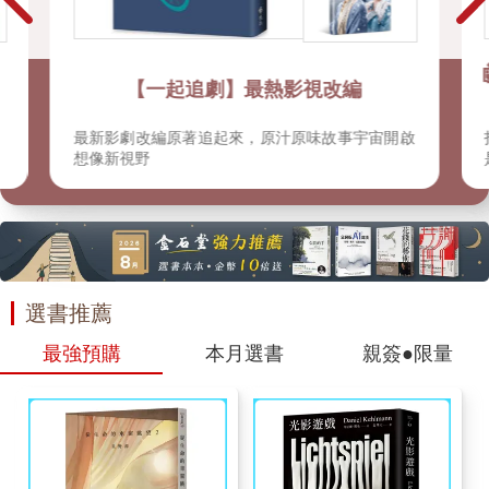
🤖【會用AI Prompt的人，正在悄悄超車
你】
開啟
打字就能當導演、寫劇本就能變畫家！現在的AI不
是技術，是人人都該學的工作超能力。要成為自媒
體經營者，掌握提示詞控制AI的節奏。這些書，教
你成為AI的調教大師！
選書推薦
最強預購
本月選書
親簽●限量