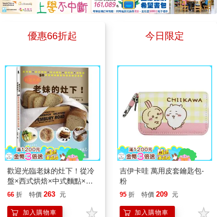
是史詩式的冒險旅程，有確切的
運用財富。這本書是摩根．豪瑟
《張開的手》裡的每一篇會像是
畏懼他。 然而，一場突如其
人物動機與目標，有明顯的懸疑
的集大成之作，能徹底改變你的
一個同行者，陪著我們把這份覺
來的雷擊，竟讓暴龍「國王」與
性與戲劇衝突。這種風格主要呈
人生觀、金錢觀。不是教你如何
察帶回生活，在每一個當下練習
膽小、弱小的鱷魚「抖抖」交換
優惠66折起
今日限定
現在婆羅洲的情節中，保祿和他
致富，而是教你如何從你已擁有
張開的手。 《張開的手》的
了身體。 失去原本強壯的身
的兩個好友為了他們共同喜歡的
的東西中，獲得最大的價值。本
每一頁依然被我畫滿線、貼滿標
軀後，「國王」第一次體會到弱
女孩去拯救一隻紅毛猩猩。另一
書對於「花錢」在心裡層面的分
籤。有很多章節即使觀點我已經
者被欺負、無力反抗的感受。過
種敘事則是漫遊式的，沒有明確
析，如同「純金」一般，具有難
很熟悉了，但我還是反覆閱讀很
去只相信力量的他，也開始重新
目標，而是在一種情境或狀態中
以取代的價值，絕對不容錯過！
多次，例如：〈事情就是這個樣
思考：真正的強大，究竟是打敗
的活動。這主要呈現在黃保祿的
當你讀完整本書，你將建立起與
子〉、〈指責與「應該」這個
別人，還是懂得運用自己的力量
台北生活，他是個萬念俱灰的空
過往截然不同的理財觀，你的人
詞〉、〈在磨合中成長〉、
保護他人？ 本書另一項令人
殼，在都市裡遊蕩，放任自己隨
生，也將借助金錢的力量攀向前
〈愛〉。其中，我讀過最多次的
驚喜的特色，是巧妙結合恐龍插
機拾取情愛的機遇。敘事風格的
所未有的高峰。
就是〈不滿的奴隸〉。這一篇同
畫家 CAN 與拼貼畫藝術家江口
混用，讓《2084》有了更多文
樣讓人看到比約恩的幽默與坦誠
憲子，兩種截然不同的創作風
學詮釋的空間。 張貴興的經
──明明已經出家修行幾年了，
格，呈現「國王」交換身體前後
歡迎光臨老妹的灶下！從冷
吉伊卡哇 萬用皮套鑰匙包-
典舊作《猴杯》也同時復刻重
結果他還是可以因為掃地這樣的
所處的兩個世界。 暴龍「國
盤×西式烘焙×中式麵點×家
粉
出。陳榮強在《猴杯》的導讀中
事氣成那樣。我讀到這裡總是會
常菜×甜點的50道低碳減醣
王」原本生活的恐龍世界，由
263
209
66
折
特價
元
95
折
特價
元
探討了張貴興的作品對於「全球
忍不住笑出來，他分享的那些忿
美味無負擔全食譜
CAN 以細膩而富有張力的水彩
南方」的意義。這表示張貴興的
忿不平全是我經歷過的，甚至常
加入購物車
加入購物車
筆觸描繪；鱷魚「抖抖」生活的