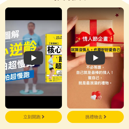
要學的事，包括「放下」這門最
重要的課。 比約恩在書中分
享了一個我每次讀都會起雞皮疙
瘩的故事：一個人和上帝一起回
顧自己一生的足跡時發現，大部
分路上都是兩對腳印，可是在那
些最艱難、最孤單的時刻，地上
都只有一對腳印。他問上帝：
Play video
Play video
「那時候祢在哪裡？」上帝回
答：「那時候是我背著你走。」
讀《張開的手》的過程中，我
也有一種有人陪伴、不孤單的感
覺。從學著坦誠「我可能錯
了」，到願意在日常的磨合與掙
扎中慢慢「張開手」，如果你也
感覺孤單、疲乏、覺得自己塞滿
立刻開跑
挑禮物去
太多的「應該」，不妨隨機翻開
這本書的任何一頁，讓比約恩陪