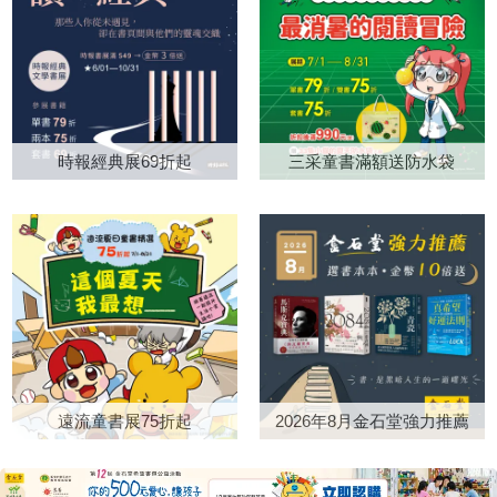
並未單純停留在所謂的男性凝
關係，會如何影響你的決定，進
親。每次聽她重複在抱怨同樣的
魚臉龐吸引。書封一角，一隻暴
視，而是展現出更為複雜多面的
而了解如何重新塑造這份關係，
事，我就一直想到書中說的：傷
龍正從遠方迎面而來；畫面中的
欲望關係。書中女人所受到的控
並讓金錢為你效力。書中也提到
害自己最大的，就是你最難放下
鱷魚與暴龍，都有著同樣銳利的
制有暴力性質（如有權有勢的乾
財富自由的「15個心理層次」。
的那個念頭。看到她的不快樂與
黃色眼睛，讓人一時分辨不出
爹），有金錢性質（如妓院），
每個人都能在這個框架中找到屬
對身邊人的影響，我深深體會
來，書名所說的「最強的」，究
有情愛性質（如男性角色對女人
於自己的位置，了解自己接下來
到，人的念頭如何一步步奪走人
竟指的是暴龍，還是鱷魚？
時報經典展69折起
三采童書滿額送防水袋
的引誘）。這幾種男性對女性的
的追求。這個框架的價值，不在
的尊嚴與自由。 原本以為
更有趣的是，若將書本放在鏡子
占有，都在小說中有耐人尋味的
於那些令人嚮往的頂層，而在於
《我可能錯了》會是比約恩留給
前，便能從倒影中看見一張完整
翻轉，尤其情愛的關係更為微
讓人明白，每向上一步，都能為
讀者的最後一本書。沒想到，去
的鱷魚臉。這樣的設計，也讓人
妙。相對於此，某些情節呈現了
自己帶來真正的自由。這本書將
年得知在他的託付之下，《我可
聯想到幼兒發展中的鏡像與自我
男女情感的真摯時刻，亦即擺脫
告訴你：如何財務獨立？如何建
能錯了》的共同作者卡洛琳整理
辨識：孩子透過鏡子認識自己的
欲望陰影、達到真實連結的時
立目標？如何讓自己的人生有意
出了《張開的手》，真的非常驚
外貌，也透過大人的回應理解自
刻，儘管這樣的連結顯得脆弱、
義且不再後悔。 摩根．豪瑟
喜。這本書讓我們有機會從更多
己的情緒，逐漸建立「這就是
轉瞬即逝或得來不易。純真與欲
的作品，已幫助上千萬人重新思
面向認識比約恩，也看見那些在
我」的自我概念。 《因為我
望之間的動態關係，悄悄呼應了
考賺錢、儲蓄與投資之道。暢銷
《我可能錯了》中已經萌芽的智
是「最強的」》描述一隻名叫
小說中引用的《失樂園》。
遠流童書展75折起
2026年8月金石堂強力推薦
突破1,000萬冊的前作《致富心
慧，如何延伸到生命的各個面
「國王」的暴龍。他擁有龐大而
《2084》的敘事方式相當值得
態》，著眼於如何累積財富；新
向。 如果說《我可能錯了》
強壯的身體，是恐龍世界裡公認
玩味，兩種敘事風格並存。一種
作《花錢的藝術》則聚焦在如何
像是在人的心裡打開一道門，
最強大的存在，其他恐龍都十分