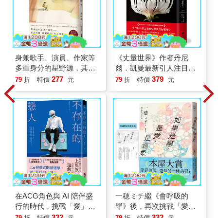
身兼歌手、演員、作家等
《丈量世界》作者丹尼
多重身分的星野源，其超
爾．凱曼最新引人注目之
人氣散文集，睽違多年的
作！
277
379
79
折
特價
元
79
折
特價
元
第２集隆重登場！
在ACG角色與 AI 陪伴盛
一穂ミチ繼《會呼吸的
行的時代，挑戰「愛」與
罪》後，再次挑戰「愛」
「真實」的定義
與「惡」的邊界
332
332
79
折
特價
元
79
折
特價
元