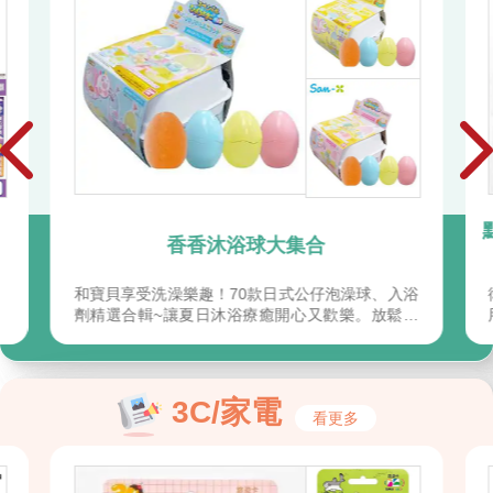
香香沐浴球大集合
和寶貝享受洗澡樂趣！70款日式公仔泡澡球、入浴
劑精選合輯~讓夏日沐浴療癒開心又歡樂。放鬆整
天的疲憊
3C/家電
看更多