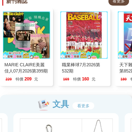
新刊雜誌
看更多
MARIE CLAIRE美麗
職業棒球7月2026第
天下雜
佳人07月2026第399期
532期
第85
209
160
特價
元
特價
元
220
169
180
文具
看更多