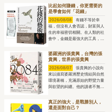
比起如何賺錢，你更需要的
是學會如何「花錢」
2026/08/08
有錢不等於幸
福，但沒有人會否認，財富與人
生的幸福密切相關。在人類的社
會中，金錢是最強大的工具，也
是生活中的必要資源，少了它，
你每天都將寸步難行。我們總是
婆羅洲的張貴興，台灣的張
拚命賺錢，卻往往不知道該如何
貴興，世界的張貴興
花錢。無止境地儲蓄，卻不敢把
2026/08/07
張貴興的小說向
錢用在真正能讓人生更美好的事
來以描寫婆羅洲歷史情結與自然
物上。我們混淆了欽佩與羨慕、
環境著稱，充滿原始的野蠻力量
舒適與過度、效用與地位，一不
與欲望的糾纏。他的讀者不無可
小心，就從財富的主人，變成了
能猜想，他的文學筆法只適用於
金錢的奴隸。 如何「花
婆羅洲，與熱帶雨林血脈相連，
錢」，將直接決定你的人生是否
真正的強大，是戰勝別人，
若是脫離婆羅洲的土壤，或許無
幸福。有些人家財萬貫，卻一毛
還是面對自己？
處扎根。但張貴興就如任何忠實