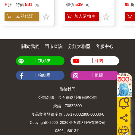
Book Block Set
IMDSB01PL
581
539
9
折
特價
元
特價
元
95
折
立即代訂
加入購物車
關於我們
門市查詢
分紅大聯盟
客服中心
加好友
訂閱
粉絲團
追蹤
聯絡我們
公司名稱：金石網絡股份有限公司
統編 : 70832800
食品業者登錄字號：A-170832800-00000-6
Copyright© 2000–2026 金石網絡股份有限公司
0806_a861311