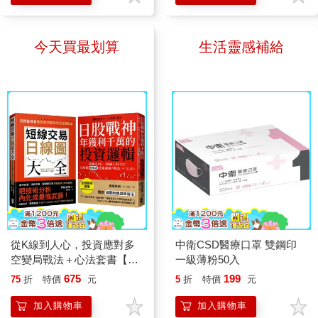
小說能被放在更大的全球框架下
常跨不出去的。 另外，讓我
世界，則由江口憲子以手工拼貼
來看，能與其他區域的文學與文
覺得驚喜的收穫，是〈茶席〉這
的方式創作。她先以親手雕刻的
化產生關連與對話，也能為普世
今天買最划算
生活靈感補給
一篇。「清空杯子」這個故事，
橡皮章和壓克力顏料為紙張上
議題提供一個眺望的角度。如今
我從各種書中讀到不下百遍了
色，再將紙張逐一剪裁、拼貼，
張貴興把台北寫進了
吧，但比約恩在開頭提到，學者
組成充滿質感與溫度的畫面。
《2084》，不只讓讀者從奇麗
的世界觀認為，人生的種種難題
兩種不同的媒材與畫風，不僅清
的文字中重新感受台北，也把台
一定是出於「資訊不足」，因此
楚區隔出角色所處的世界，也呼
灣放到了一個能與更大的世界產
覺得只要找到悟道的大師，把所
應了彼此迥然相異的性格與生命
生聯繫的文學格局中。
有的智慧都學起來，困境不就可
經驗。這樣的表現手法在繪本中
以解決了。我有一種被當頭棒喝
相當少見，為故事增添了鮮明的
的感覺，因為我也是這樣：我一
視覺層次與閱讀趣味。 本書
直以為，累積才會帶來成長。但
也推薦搭配《因為我是「膽小
比約恩提醒，心靈的成長也許不
鬼」》一起閱讀。這本書從小鱷
是不斷往自己身上疊加更多東
從K線到人心​，投資應對多
中衛CSD醫療口罩 雙鋼印
魚「抖抖」的角度出發，描述他
西，而是一個慢慢放下、讓自己
空變局​戰法＋心法套書【短
一級薄粉50入
在同一場雷擊後，進入暴龍「國
線交易日線圖大全＋日股戰
變得輕盈的過程。 很感動的
675
199
75
折
特價
元
5
折
特價
元
王」身體裡的經歷。同一場意
神年獲利千萬的投資邏輯】
是，比約恩在〈把船清空〉也說
外，透過兩個角色各自不同的觀
加入購物車
加入購物車
出了不少人也許都有過的困擾：
點展開，讓孩子不只看見強者失