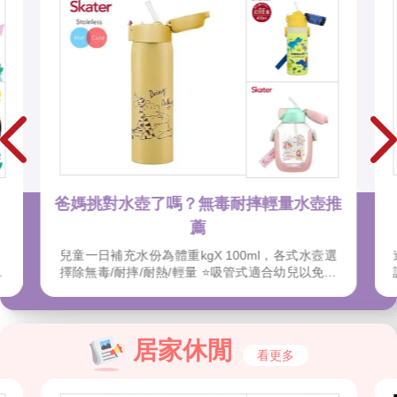
推
關於安全希望孩子一定要知道的事
選
進入學校學習後，孩子在外面時間愈來愈長，上
水
課、社團，爸爸媽媽的家庭教育在孩子獨立前相當
用
重要；孩子對自己與他人的認知是經過時間與經歷
天
摸索，還小的時候就可以由故事閱讀建立人身界線
輕
的認知。
面
居家休閒
看更多
再