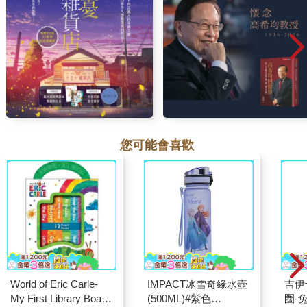
您可能會喜歡
World of Eric Carle-
IMPACT冰雪奇緣水壺
吉伊卡哇 
My First Library Board
(500ML)#紫色
圈-