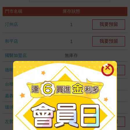
門市名稱
庫存狀態
汀州店
我要預留
1
和平店
我要預留
1
國醫加盟店
無庫存
德明加盟店
我要預留
1
台積店
無庫存
嘉義耐斯店
無庫存
環球店
無庫存
左營店
我要預留
1