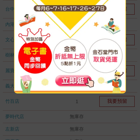
台中秀泰店
我要預留
1
內湖大潤發
無庫存
文心店
我要預留
1
樹林店
無庫存
麗寶店
我要預留
1
義大店
無庫存
竹百店
我要預留
1
夢時代店
無庫存
左新店
無庫存