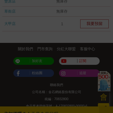
豐原店
無庫存
草衙店
無庫存
大甲店
我要預留
1
關於我們
門市查詢
分紅大聯盟
客服中心
加好友
訂閱
粉絲團
追蹤
聯絡我們
公司名稱：金石網絡股份有限公司
會
統編 : 70832800
食品業者登錄字號：A-170832800-00000-6
員
Copyright© 2000–2026 金石網絡股份有限公司