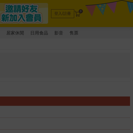
0
登入/註冊
電
居家休閒
日用食品
影音
售票