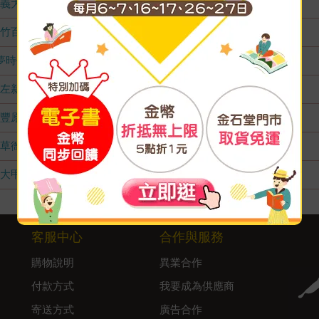
義大店
無庫存
竹百店
無庫存
夢時代店
無庫存
左新店
無庫存
豐原店
無庫存
草衙店
無庫存
大甲店
無庫存
客服中心
合作與服務
購物說明
異業合作
付款方式
我要成為供應商
寄送方式
廣告合作