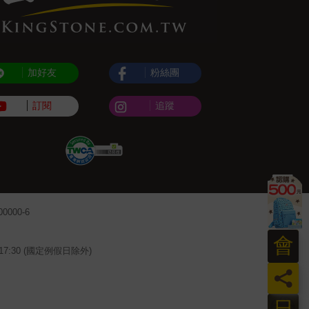
加好友
粉絲團
訂閱
追蹤
000-6
會
~17:30 (國定例假日除外)
員
日