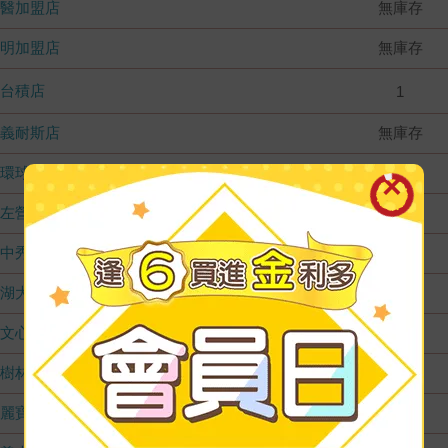
國醫加盟店
無庫存
德明加盟店
無庫存
台積店
1
嘉義耐斯店
無庫存
環球店
無庫存
左營店
無庫存
台中秀泰店
無庫存
內湖大潤發
無庫存
文心店
無庫存
樹林店
無庫存
麗寶店
無庫存