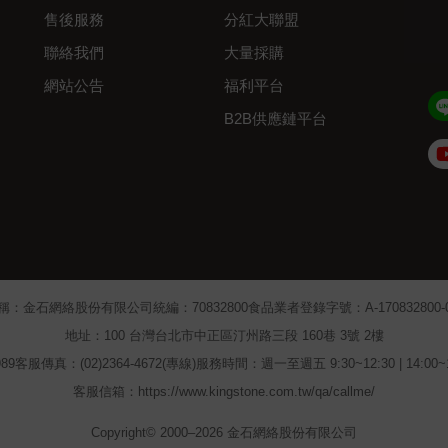
售後服務
分紅大聯盟
聯絡我們
大量採購
網站公告
福利平台
B2B供應鏈平台
Admin
稱：金石網絡股份有限公司
統編：70832800
食品業者登錄字號：A-170832800-00
地址：100 台灣台北市中正區汀州路三段 160巷 3號 2樓
89
客服傳真：(02)2364-4672(專線)
服務時間：週一至週五 9:30~12:30 | 14:00
客服信箱：https://www.kingstone.com.tw/qa/callme/
Copyright© 2000–2026 金石網絡股份有限公司