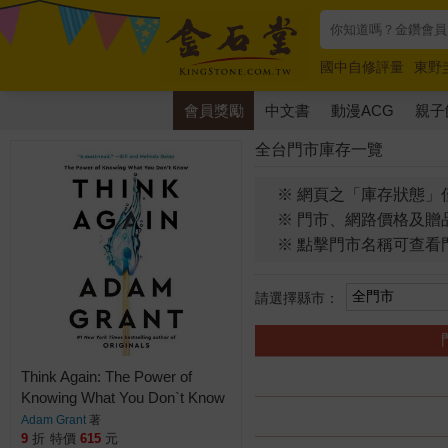
國中自修評量
東野
唯紅花綻放
奧德賽
會員獎勵
中文書
動漫ACG
親子
全台門市庫存一覽
※ 網頁之「庫存狀態」
※ 門市、網路價格及贈
※ 點擊門市名稱可查看
請選擇縣市：
Think Again: The Power of
Knowing What You Don`t Know
Adam Grant
著
9
折
特價
615
元