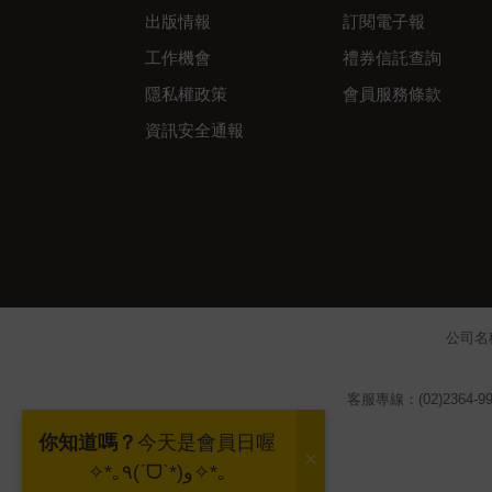
出版情報
訂閱電子報
工作機會
禮券信託查詢
隱私權政策
會員服務條款
資訊安全通報
公司名
客服專線：(02)2364-99
你知道嗎？
今天是會員日喔
✧*｡٩(ˊᗜˋ*)و✧*｡