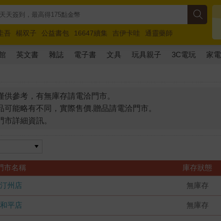
圭吾
楊双子
公益書包
16647續集
吉伊卡哇
通靈藥師
路邊攤新作
馬斯克
玩具總動員5
超慢跑
館
英文書
雜誌
電子書
文具
玩具親子
3C電玩
家
僅供參考，有無庫存請電洽門市。
品可能略有不同，實際售價.贈品請電洽門市。
門市詳細資訊。
門市名稱
庫存狀態
汀州店
無庫存
和平店
無庫存