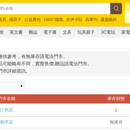
圭吾
楊双子
公益書包
16647續集
吉伊卡哇
高希均
通靈藥師
路邊攤新作
馬斯克
玩具總動員5
超慢跑
館
英文書
雜誌
電子書
文具
玩具親子
3C電玩
家
僅供參考，有無庫存請電洽門市。
品可能略有不同，實際售價.贈品請電洽門市。
門市詳細資訊。
門市名稱
庫存狀態
汀州店
1
和平店
無庫存