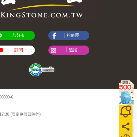
加好友
粉絲團
訂閱
追蹤
000-6
~17:30 (國定例假日除外)