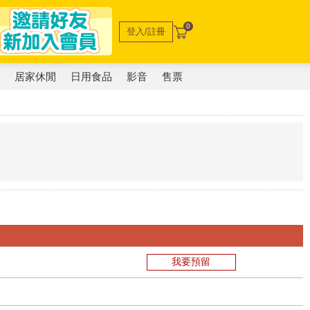
0
登入/註冊
電
居家休閒
日用食品
影音
售票
我要預留