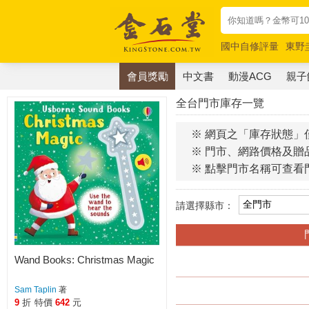
國中自修評量
東野
唯紅花綻放
奧德賽
會員獎勵
中文書
動漫ACG
親子
全台門市庫存一覽
※ 網頁之「庫存狀態」
※ 門市、網路價格及贈
※ 點擊門市名稱可查看
請選擇縣市：
Wand Books: Christmas Magic
Sam Taplin
著
9
折
特價
642
元