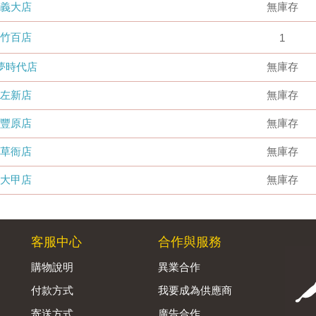
義大店
無庫存
竹百店
1
夢時代店
無庫存
左新店
無庫存
豐原店
無庫存
草衙店
無庫存
大甲店
無庫存
客服中心
合作與服務
購物說明
異業合作
付款方式
我要成為供應商
寄送方式
廣告合作