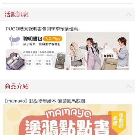
活動訊息
PUGO噗果聰明書包開學季預購優惠
商品介紹
【mamayo】點點塗鴉繪本-遊樂園馬戲團