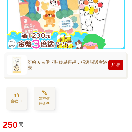
呀哈★吉伊卡哇旋風再起，精選周邊看過
加購
來
寫評價
喜歡+1
賺金幣
250
元