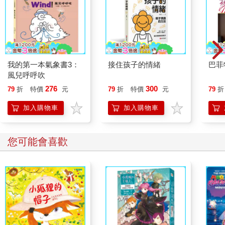
我的第一本氣象書3：
接住孩子的情緒
巴菲
風兒呼呼吹
276
300
79
折
特價
元
79
折
特價
元
79
折
加入購物車
加入購物車
您可能會喜歡