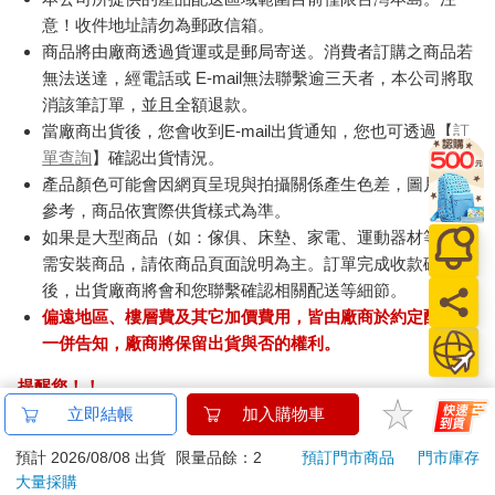
意！收件地址請勿為郵政信箱。
商品將由廠商透過貨運或是郵局寄送。消費者訂購之商品若
無法送達，經電話或 E-mail無法聯繫逾三天者，本公司將取
消該筆訂單，並且全額退款。
當廠商出貨後，您會收到E-mail出貨通知，您也可透過【
訂
單查詢
】確認出貨情況。
產品顏色可能會因網頁呈現與拍攝關係產生色差，圖片僅供
參考，商品依實際供貨樣式為準。
如果是大型商品（如：傢俱、床墊、家電、運動器材等）及
需安裝商品，請依商品頁面說明為主。訂單完成收款確認
後，出貨廠商將會和您聯繫確認相關配送等細節。
偏遠地區、樓層費及其它加價費用，皆由廠商於約定配送時
一併告知，廠商將保留出貨與否的權利。
提醒您！！
金石堂及銀行均不會請您操作ATM! 如接獲電話要求您前往
立即結帳
加入購物車
ATM提款機，請不要聽從指示，以免受騙上當！
預計 2026/08/08 出貨
限量品餘：2
預訂門市商品
門市庫存
大量採購
退換貨須知：