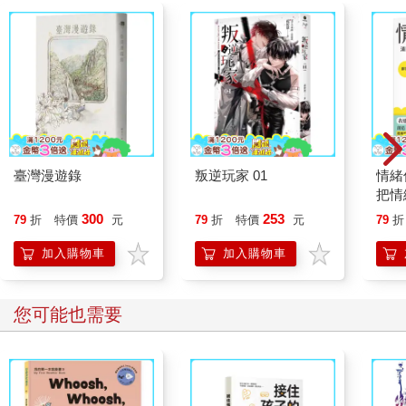
臺灣漫遊錄
叛逆玩家 01
情緒
把情
誰都
300
253
79
折
特價
元
79
折
特價
元
79
折
加入購物車
加入購物車
您可能也需要