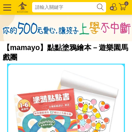
0
【mamayo】點點塗鴉繪本－遊樂園馬
戲團