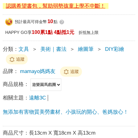
認購希望書包，幫助弱勢孩童上學不中斷！
10
預計最高可得金幣
點
?
100累1點 4點抵1元
HAPPY GO享
折抵無上限
分類：
文具
＞
美術｜書法
＞
繪圖筆
＞
DIY彩繪
追蹤
品牌：
mamayo媽媽友
追蹤
商品規格：
相關主題：
遠離3C
無添加有害物質美勞畫材、小孩玩的開心、爸媽放心！
商品尺寸：
長13cm X 寬18cm X 高13cm