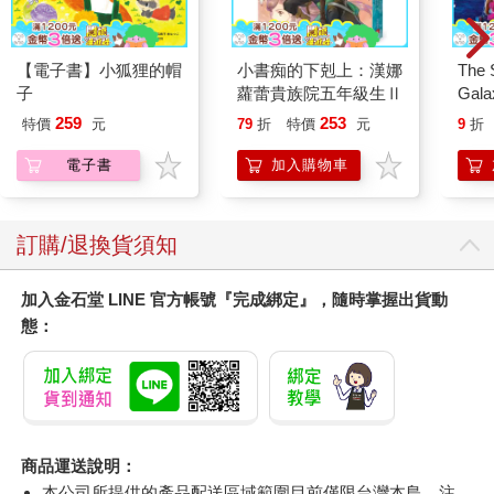
【電子書】小狐狸的帽
小書痴的下剋上：漢娜
The 
子
蘿蕾貴族院五年級生Ⅱ
Gala
Peac
259
253
特價
元
79
折
特價
元
9
折
Surpri
Mari
電子書
加入購物車
Stor
訂購/退換貨須知
加入金石堂 LINE 官方帳號『完成綁定』，隨時掌握出貨動
態：
商品運送說明：
本公司所提供的產品配送區域範圍目前僅限台灣本島。注