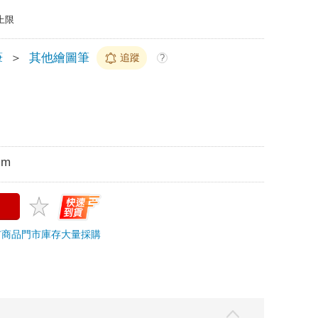
上限
筆
＞
其他繪圖筆
追蹤
?
cm
市商品
門市庫存
大量採購