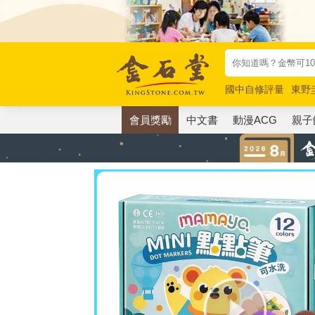
國中自修評量
東野
唯紅花綻放
奧德賽
會員獎勵
中文書
動漫ACG
親子