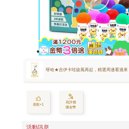
呀哈★吉伊卡哇旋風再起，精選周邊看過來
寫評價
喜歡+1
賺金幣
活動訊息