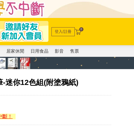
0
登入/註冊
電
居家休閒
日用食品
影音
售票
-迷你12色組(附塗鴉紙)
中斷！