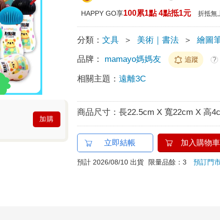
100累1點 4點抵1元
HAPPY GO享
折抵無
分類：
文具
＞
美術｜書法
＞
繪圖
品牌：
mamayo媽媽友
追蹤
?
相關主題：
遠離3C
商品尺寸：
長22.5cm X 寬22cm X 高4
加購
立即結帳
加入購物車
預計 2026/08/10 出貨
限量品餘：3
預訂門