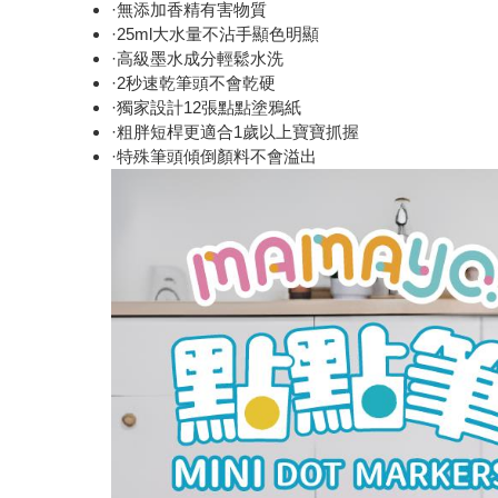
·無添加香精有害物質
·25ml大水量不沾手顯色明顯
·高級墨水成分輕鬆水洗
·2秒速乾筆頭不會乾硬
·獨家設計12張點點塗鴉紙
·粗胖短桿更適合1歲以上寶寶抓握
·特殊筆頭傾倒顏料不會溢出