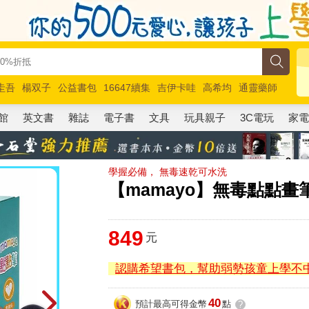
圭吾
楊双子
公益書包
16647續集
吉伊卡哇
高希均
通靈藥師
路邊攤新作
馬斯克
玩具總動員5
超慢跑
館
英文書
雜誌
電子書
文具
玩具親子
3C電玩
家
學握必備， 無毒速乾可水洗
【mamayo】無毒點點畫筆
849
元
認購希望書包，幫助弱勢孩童上學不
40
預計最高可得金幣
點
?