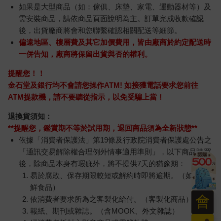
如果是大型商品（如：傢俱、床墊、家電、運動器材等）及
需安裝商品，請依商品頁面說明為主。訂單完成收款確認
後，出貨廠商將會和您聯繫確認相關配送等細節。
偏遠地區、樓層費及其它加價費用，皆由廠商於約定配送時
一併告知，廠商將保留出貨與否的權利。
提醒您！！
金石堂及銀行均不會請您操作ATM! 如接獲電話要求您前往
ATM提款機，請不要聽從指示，以免受騙上當！
退換貨須知：
**提醒您，鑑賞期不等於試用期，退回商品須為全新狀態**
依據「消費者保護法」第19條及行政院消費者保護處公告之
「通訊交易解除權合理例外情事適用準則」，以下商品購買
後，除商品本身有瑕疵外，將不提供7天的猶豫期：
易於腐敗、保存期限較短或解約時即將逾期。（如：生
鮮食品）
會
依消費者要求所為之客製化給付。（客製化商品）
報紙、期刊或雜誌。（含MOOK、外文雜誌）