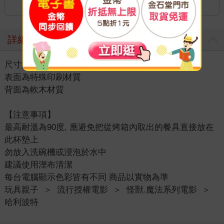
詳細資料
尺寸約為：10 × 10公分
表面為特殊印刷材質
背面為軟木材質
【注意事項】
最高耐溫為90度, 應避免把從烤箱內取出的餐具直接放在
此杯墊上
勿放入洗碗機或浸泡於水中
建議使用溼布清潔
每台電腦顯示色彩皆有不同 商品以實物為準
玩具親子
＞
流行授權電影
＞
怪獸.魔法系列電影
＞
哈利波特