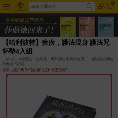
0
【哈利波特】疾疾，護法現身 護法咒
杯墊4入組
一組4入，4種護法一次滿足，可和朋友小聚時使用，一起談論有關哈
利波特的話題
疾疾，護法現身!你的護法是什麼型態呢?