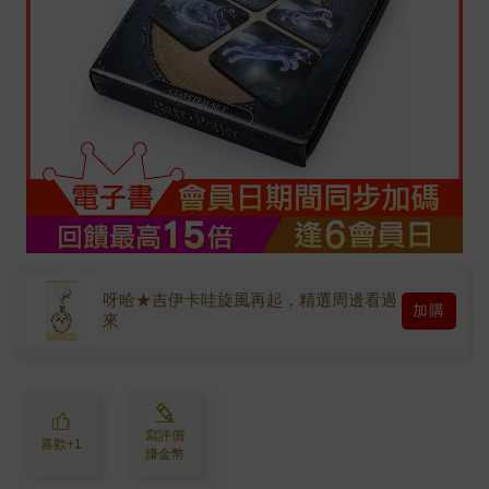
呀哈★吉伊卡哇旋風再起，精選周邊看過
加購
來
寫評價
喜歡+1
賺金幣