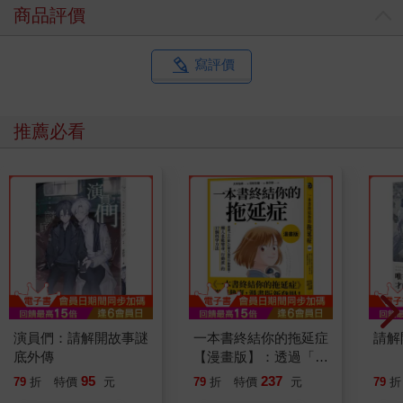
商品評價
寫評價
推薦必看
演員們：請解開故事謎
一本書終結你的拖延症
請解
底外傳
【漫畫版】：透過「小
行動」打開大腦的行動
95
237
79
折
特價
元
79
折
特價
元
79
折
開關，懶人也能變身