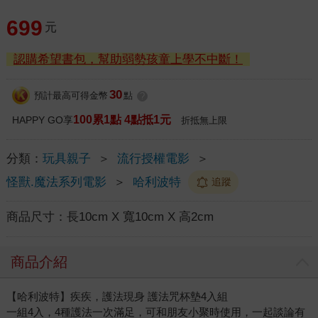
699
元
認購希望書包，幫助弱勢孩童上學不中斷！
30
預計最高可得金幣
點
?
100累1點 4點抵1元
HAPPY GO享
折抵無上限
分類：
玩具親子
＞
流行授權電影
＞
怪獸.魔法系列電影
＞
哈利波特
追蹤
商品尺寸：
長10cm X 寬10cm X 高2cm
商品介紹
【哈利波特】疾疾，護法現身 護法咒杯墊4入組
一組4入，4種護法一次滿足，可和朋友小聚時使用，一起談論有