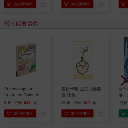
「行動派」的37個科
加入購物車
加入購物車
學方法
您可能會喜歡
Pokecology an
吉伊卡哇 亞克力鑰匙
水平
Illustrated Guide to
圈-兔兔
落・
Pokemon Ecology
513
124
9
折
特價
元
95
折
特價
元
特價
(Pokemon Pikachu
Press)
加入購物車
加入購物車