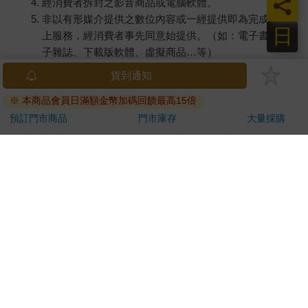
員
經消費者拆封之影音商品或電腦軟體。
非以有形媒介提供之數位內容或一經提供即為完成之線
日
上服務，經消費者事先同意始提供。（如：電子書、電
子雜誌、下載版軟體、虛擬商品…等）
已拆封之個人衛生用品。（如：內衣褲、刮鬍刀、除毛
貨到通知
刀…等）
※ 本商品會員日滿額金幣加碼回饋最高15倍
若非上列種類商品，均享有到貨7天的猶豫期（含例假
日）。
預訂門市商品
門市庫存
大量採購
辦理退換貨時，商品（組合商品恕無法接受單獨退貨）必須
是您收到商品時的原始狀態（包含商品本體、配件、贈品、
保證書、所有附隨資料文件及原廠內外包裝…等），請勿直
接使用原廠包裝寄送，或於原廠包裝上黏貼紙張或書寫文
字。
退回商品若無法回復原狀，將請您負擔回復原狀所需費用，
嚴重時將影響您的退貨權益。